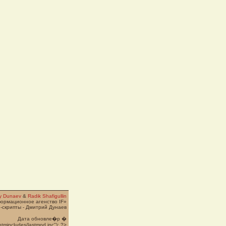
ry Dunaev
&
Radik Shafigullin
формационное агенство IF»
-скрипты - Дмитрий Дунаев
Дата обновле�p �
htmincludes/lastmod.inc"); ?>