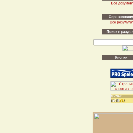
Все докумен
Cоревновани
Все результа
Поиск в разде
Кнопки