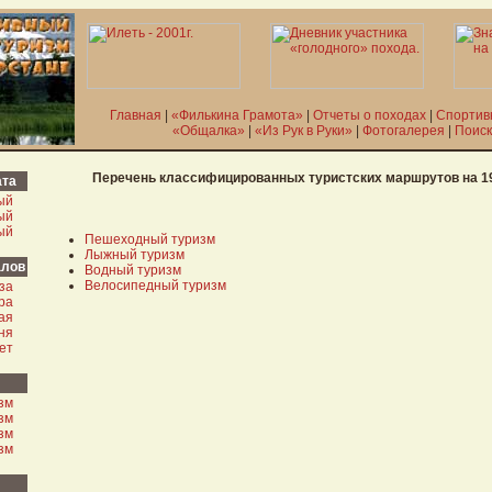
Главная
|
«Филькина Грамота»
|
Отчеты о походах
|
Спортив
«Общалка»
|
«Из Рук в Руки»
|
Фотогалерея
|
Поиск
Перечень классифицированных туристских маршрутов на 19
ата
ый
ый
ый
Пешеходный туризм
Лыжный туризм
алов
Водный туризм
Велосипедный туризм
за
ра
ая
ня
ет
зм
зм
зм
зм