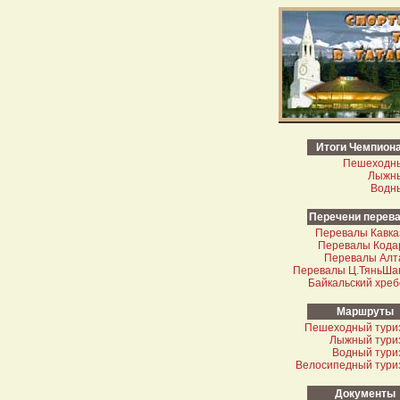
Итоги Чемпион
Пешеходн
Лыжн
Водн
Перечени перев
Перевалы Кавка
Перевалы Кода
Перевалы Алт
Перевалы Ц.Тянь­Ша
Байкальский хреб
Маршруты
Пешеходный тури
Лыжный тури
Водный тури
Велосипедный тури
Документы