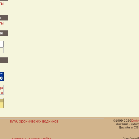
ты
я
ты
ле
©1999-2026
Dmit
Хостинг - «Ин
Дизайн и CGI
"/var/www/
Баннеры на нашем сайте