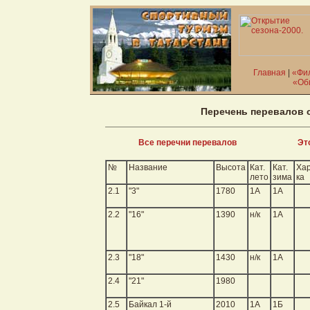
Главная
|
«Фи
«Об
Перечень перевалов с
Все перечни перевалов
Это
№
Название
Высота
Кат.
Кат.
Хар
лето
зима
ка
2.1
"3"
1780
1А
1А
2.2
"16"
1390
н/к
1А
2.3
"18"
1430
н/к
1А
2.4
"21"
1980
2.5
Байкал 1-й
2010
1А
1Б