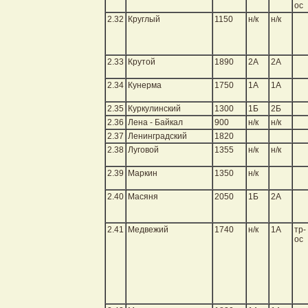
ос
2.32
Круглый
1150
н/к
н/к
2.33
Крутой
1890
2А
2А
2.34
Кунерма
1750
1А
1А
2.35
Куркулинский
1300
1Б
2Б
2.36
Лена - Байкал
900
н/к
н/к
2.37
Ленинградский
1820
2.38
Луговой
1355
н/к
н/к
2.39
Маркин
1350
н/к
2.40
Масяня
2050
1Б
2А
2.41
Медвежий
1740
н/к
1А
тр-
ос