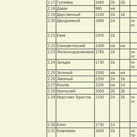
2.17
Гулливер
1860
2Б
2Б
2.18
Даван
990
н/к
2.19
Дарственный
2100
1Б
1Б
2.20
Двухдневный
1880
2А
ск-
ос
2.21
Ежик
2345
1Б
2.22
Елизаветинский
1400
н/к
н/к
2.23
Железнодорожников
1780
1Б
ск-
ос
2.24
Загадка
1730
1Б
ск-
ос
2.25
Зеленый
1350
н/к
н/к
2.26
Змеиный
2250
2А
1Б
2.27
Ильгир
1100
н/к
1А
2.28
Ирельский
1900
2Б
2Б
2.29
Иркутских Туристов
2150
2А
2Б
ск-
ос
2.30
Ключ
1730
1А
2.31
Коврижкан
1800
1Б
ск-
тр-