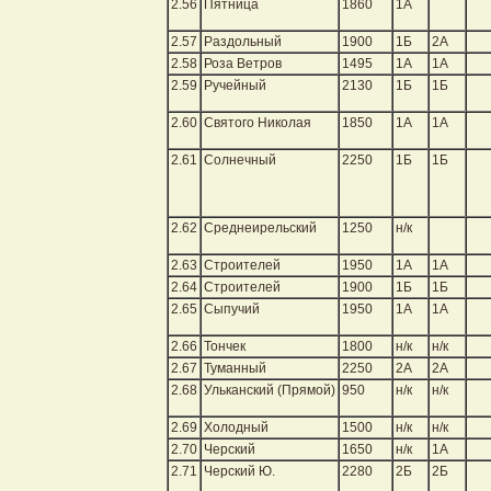
2.56
Пятница
1860
1А
2.57
Раздольный
1900
1Б
2А
2.58
Роза Ветров
1495
1А
1А
2.59
Ручейный
2130
1Б
1Б
2.60
Святого Николая
1850
1А
1А
2.61
Солнечный
2250
1Б
1Б
2.62
Среднеирельский
1250
н/к
2.63
Строителей
1950
1А
1А
2.64
Строителей
1900
1Б
1Б
2.65
Сыпучий
1950
1А
1А
2.66
Тончек
1800
н/к
н/к
2.67
Туманный
2250
2А
2А
2.68
Ульканский (Прямой)
950
н/к
н/к
2.69
Холодный
1500
н/к
н/к
2.70
Черский
1650
н/к
1А
2.71
Черский Ю.
2280
2Б
2Б