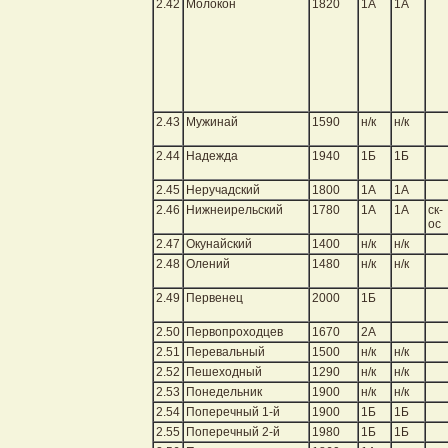
2.42
Молокон
1820
1А
1А
2.43
Мужинай
1590
н/к
н/к
2.44
Надежда
1940
1Б
1Б
2.45
Неручадский
1800
1А
1А
2.46
Нижнеирельский
1780
1А
1А
ск-
ос
2.47
Окунайский
1400
н/к
н/к
2.48
Олений
1480
н/к
н/к
2.49
Первенец
2000
1Б
2.50
Первопроходцев
1670
2А
2.51
Перевальный
1500
н/к
н/к
2.52
Пешеходный
1290
н/к
н/к
2.53
Понедельник
1900
н/к
н/к
2.54
Поперечный 1-й
1900
1Б
1Б
2.55
Поперечный 2-й
1980
1Б
1Б