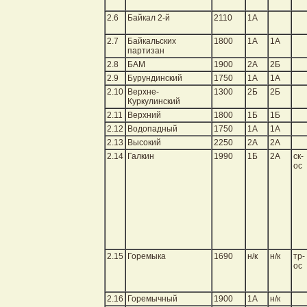
2.6
Байкал 2-й
2110
1А
2.7
Байкальских
1800
1А
1А
партизан
2.8
БАМ
1900
2А
2Б
2.9
Бурундинский
1750
1А
1А
2.10
Верхне-
1300
2Б
2Б
Куркулинский
2.11
Верхний
1800
1Б
1Б
2.12
Водопадный
1750
1А
1А
2.13
Высокий
2250
2А
2А
2.14
Галкин
1990
1Б
2А
ск-
ос
2.15
Горемыка
1690
н/к
н/к
тр-
ос
2.16
Горемычный
1900
1А
н/к