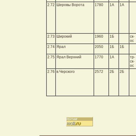
2.72
Шеровы Ворота
1780
1А
1А
2.73
Широкий
1960
1Б
ск-
ос
2.74
Ярал
2050
1Б
1Б
2.75
Ярал Верхний
1770
1А
тр-
ск-
ос
2.76
в.Черского
2572
2Б
2Б