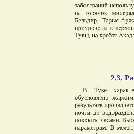
заболеваний использ
на горячих минера
Бельдир, Тарыс-Арж
приурочены к верхов
Тувы, на хребте Акад
2.3. 
В Туве характе
обусловлено жарким
результате проявляе
почти до водораздел
покрыты лесами. Выс
параметрам. В межг