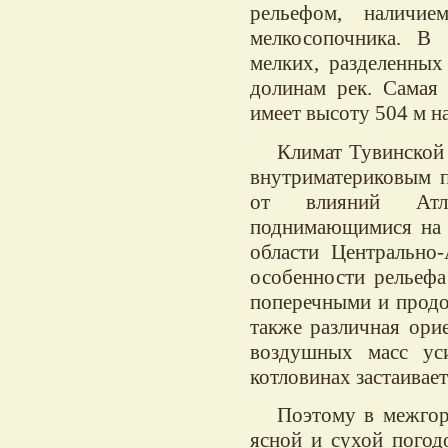
рельефом, наличие
мелкосопочника. В 
мелких, разделенны
долинам рек. Самая 
имеет высоту 504 м н
Климат Тувинской
внутриматериковым 
от влияний Атла
поднимающимися на 
области Центрально-
особенности рельефа
поперечными и продо
также различная ори
воздушных масс уси
котловинах застаивае
Поэтому в межгорн
ясной и сухой погод