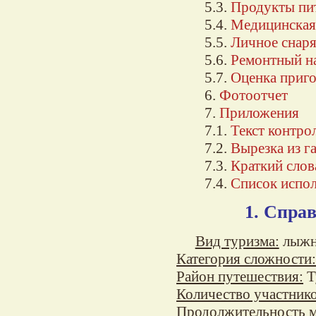
5.3.
Продукты пи
5.4.
Медицинская
5.5.
Личное снар
5.6.
Ремонтный н
5.7.
Оценка приго
6.
Фотоотчет
7.
Приложения
7.1.
Текст контро
7.2.
Вырезка из г
7.3.
Краткий сло
7.4.
Список испо
1. Спра
Вид туризма:
лыж
Категория сложности:
Район путешествия:
Т
Количество участнико
Продолжительность 