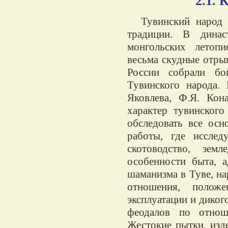
2.1.
Тувинский народ
традиции. В динас
монгольских летопи
весьма скудные отры
России собрали бо
Тувинского народа.
Яковлева, Ф.Я. Кон
характер тувинского
обследовать все осн
работы, где исслед
скотоводство, зем
особенности быта, а
шаманизма в Туве, на
отношения, полож
эксплуатации и диког
феодалов по отнош
Жестокие пытки, изде