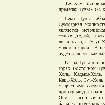
Тес-Хем - основна
пределах Тувы - 375 к
Реки Тувы обла
Суммарная мощность 
являются источник
сельхозугодий, пу
лесосплава, а Улуг-
малой осадкой. В пе
будут освоены как ва
Озера Тувы в осн
горах Восточной Ту
Холь, Кадыш-Холь, 
Кара-Холь, Сут-Холь,
с пресными озерами
пригодные для водосн
Они используют
бальнеологических кур