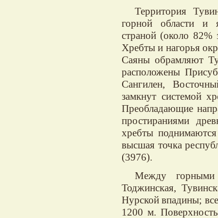
Территория Туви
горной области и я
страной (около 82% 
Хребты и нагорья окр
Саяны обрамляют Тув
расположены Присуб
Сангилен, Восточн
замкнут системой х
Преобладающие напра
простираниями древ
хребты поднимаются
высшая точка респуб
(3976).
Между горными 
Тоджинская, Тувинск
Нурской впадины; все
1200 м. Поверхность