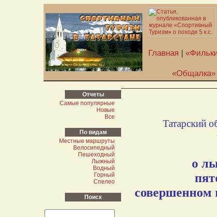
Главная
|
«Фильки
«Общалка»
Отчеты
Самые популярные
Новые
Все
Татарский о
По видам
Местные маршруты
Велосипедный
Пешеходный
о л
Лыжный
Водный
пят
Горный
Спелео
совершенном 
Поиск