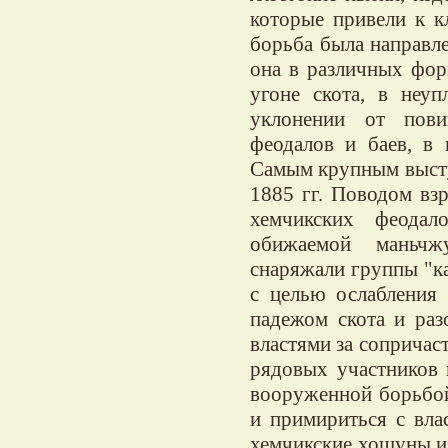
которые привели к к
борьба была направл
она в различных форм
угоне скота, в неуп
уклонении от пови
феодалов и баев, в 
Самым крупным высту
1885 гг. Поводом вз
хемчикских феодал
обижаемой маньчж
снаряжали группы "ка
с целью ослабления
падежом скота и раз
властями за сопричаст
рядовых участников 
вооруженной борьбой
и примириться с вла
хемчикские хошуны из