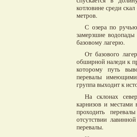
спускается в доли
котловине среди скал
метров.
С озера по ручью
замерзшие водопады 
базовому лагерю.
От базового лаге
обширной наледи к п
которому путь выв
перевалы имеющими 
группа выходит к исто
На склонах севе
карнизов и местами 
проходить перевал
отсутствии лавинной
перевалы.