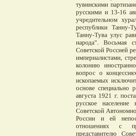
тувинскими партизан
русскими и 13-16 ав
учредительном хура
республики Танну-Т
Танну-Тува улус рав
народа". Восьмая с
Советской Россией р
империалистами, стр
колонию иностранно
вопрос о концессия
ископаемых исключит
основе специально р
августа 1921 г. пос
русское население 
Советской Автономно
России и ей непос
отношениях с пр
представителю Сове