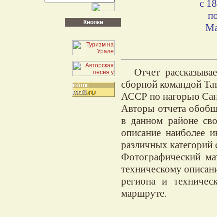
с 1
п
Кнопки
Ма
Отчет рассказыв
сборной командой Та
АССР по нагорью Сан
Авторы отчета обоб
в данном районе св
описание наиболее и
различных категорий 
Фотографический мат
техническому описани
региона и техничес
маршруте.