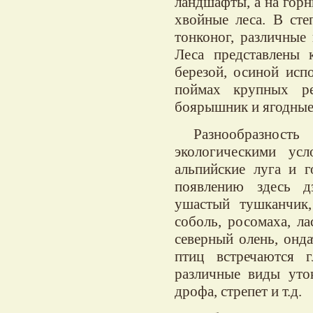
ландшафты, а на гор
хвойные леса. В сте
тонконог, различные
Леса представлены к
березой, осиной исп
поймах крупных ре
боярышник и ягодные 
Разнообразност
экологическими ус
альпийские луга и г
появлению здесь дз
ушастый тушканчик, 
соболь, росомаха, ла
северный олень, онда
птиц встречаются г
различные виды уток
дрофа, стрепет и т.д.