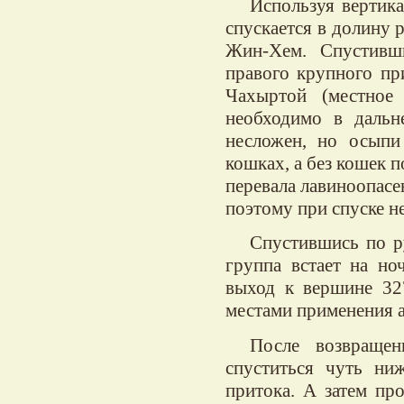
Используя вертика
спускается в долину р
Жин-Хем. Спустивш
правого крупного пр
Чахыртой (местное
необходимо в дальн
несложен, но осыпи
кошках, а без кошек 
перевала лавиноопасен
поэтому при спуске н
Спустившись по р
группа встает на но
выход к вершине 32
местами применения а
После возвраще
спуститься чуть ни
притока. А затем пр