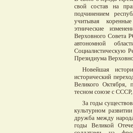
свой состав на пра
подчинением респу
учитывая коренные
этнические измене
Верховного Совета Р
автономной обла
Социалистическую Ре
Президиума Верховног
Новейшая истори
исторический перехо
Великого Октября, 
тесном союзе с СССР,
За годы существов
культурном развитии
дружба между народа
годы Великой Отеч
солдатами на фро