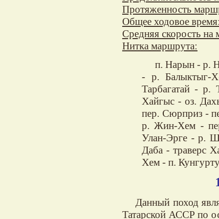
Протяженность марш
Общее ходовое время
Средняя скорость на 
Нитка маршрута:
п. Нарын - р.
- р. Балыктыг-Х
Тарбагатай - р. 
Хайгыс - оз. Дах
пер. Сюрприз - п
р. Жин-Хем - пе
Улан-Эрге - р. Ш
Даба - траверс Х
Хем - п. Кунгурту
Данный поход явл
Татарской АССР по о