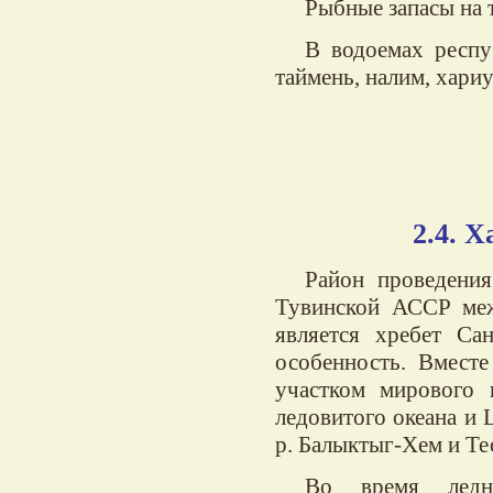
Рыбные запасы на 
В водоемах респу
таймень, налим, хариус
2.4. 
Район проведения
Тувинской АССР ме
является хребет Са
особенность. Вмест
участком мирового 
ледовитого океана и 
р. Балыктыг-Хем и Те
Во время ледн