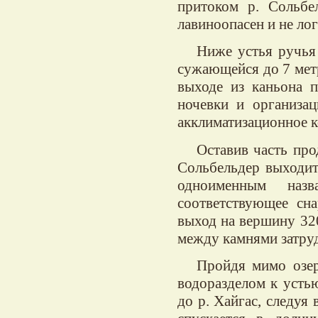
притоком р. Сольбе
лавиноопасен и не лог
Ниже устья ручья 
сужающейся до 7 метр
выходе из каньона 
ночевки и организац
акклиматизационное к
Оставив часть про
Сольбельдер выходит 
одноименным наз
соответствующее сн
выход на вершину 320
между камнями затру
Пройдя мимо озе
водоразделом к усть
до р. Хайгас, следуя