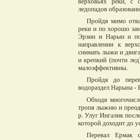
верховьях реки, с 
ледопадов образованн
Пройдя мимо отва
реки и по хорошо зам
Эрзин и Нарын и по
направлении к верх
снимать лыжи и двига
и крепкий (почти лед
малоэффективны.
Пройдя до перев
водораздел Нарына - Б
Обходя многочисл
тропя лыжню и преод
р. Улуг Ингалик посл
которой доходит до у
Перевал Ермак 