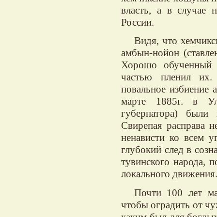
власть, а в случае 
России.
Видя, что хемчикс
амбын-нойон (ставле
Хорошо обученный о
частью пленил их.
повальное избиение 
марте 1885г. в Ул
губернатора) были 
Свирепая расправа не
ненависти ко всем у
глубокий след в созн
тувинского народа, п
локального движения
Почти 100 лет ма
чтобы оградить от чу
каким был для богды