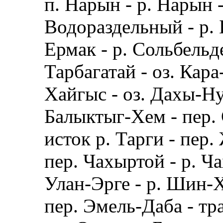
п. Нарын - р. Нарын 
Водораздельный - р. 
Ермак - р. Сольбельде
Тарбагатай - оз. Кара
Хайгыс - оз. Дахы-Нур
Балыктыг-Хем - пер.
исток р. Тарги - пер
пер. Чахыртой - р. Ча
Улан-Эрге - р. Шин-Х
пер. Эмель-Даба - тр