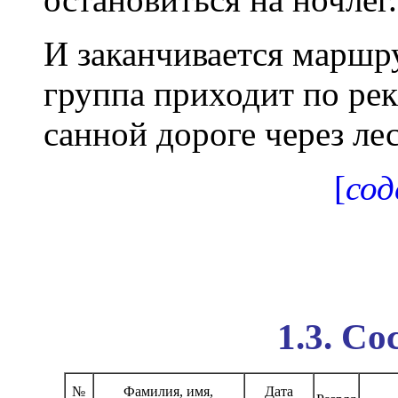
И заканчивается маршру
группа приходит по рек
санной дороге через лес
[
со
1.3. С
№
Фамилия, имя,
Дата