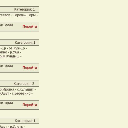
Категория: 1
сеевск - Сорочьи Горы -
рритории
Перейти
Категория: 1
-Ер - оз.Куж-Ер -
ино - р.Уба -
 р.М.Кундыш -
рритории
Перейти
Категория: 2
р.Ировка - с.Кульшит -
.Юшут - с.Березино -
рритории
Перейти
Категория: 1
шут - р.Илеть -