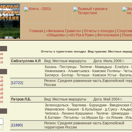
Главная
|
«Филькина Грамота»
|
Отчеты о походах
|
Спортив
«Общалка»
|
«Из Рук в Руки»
|
Фотогалерея
|
Поиск
Отчеты о туристских походах. Вид туризма: Местные марш
ые
ые
Сибгатуллин А.Р.
Вид: Местные маршруты
Дата: Июль 2006 г.
се
Казань - Пестрецы - Тюлячи - Мамадыш - Елабуга 
Нижнекамск - Альметьевск - Камские Поляны - Четы
Билярск - Болгар - Тетюши - Камское Устье - Василь
ты
Регион: Средняя равнинная часть Европейской те
ый
[
12722
]
России
ый
ый
ый
ый
Петров Л.Б.
Вид: Местные маршруты
Дата: Май 2004 г.
ео
Зеленодольск - Тюрлема - Бурундуки - Введенская 
Ивановское - Бишня - Б.Кульбаши - д.Суксу - Альде
Чебокса - Ленино-Кукушкино - Тюлячи - Шемордан - 
Б.Батман - Петьялы - оз.Мушан Ер - оз.Яльчик - Ил
Регион: Средняя равнинная часть Европейской
[
11880
]
территории России