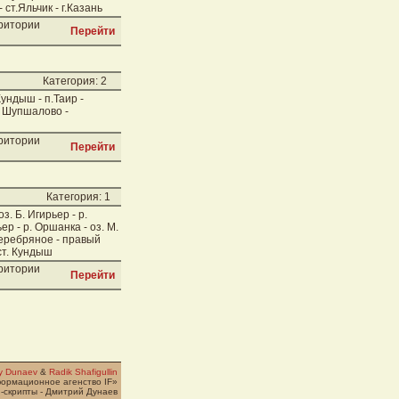
 ст.Яльчик - г.Казань
рритории
Перейти
Категория: 2
Кундыш - п.Таир -
. Шупшалово -
рритории
Перейти
Категория: 1
з. Б. Игирьер - р.
ер - р. Оршанка - оз. М.
 Серебряное - правый
 ст. Кундыш
рритории
Перейти
ry Dunaev
&
Radik Shafigullin
формационное агенство IF»
-скрипты - Дмитрий Дунаев