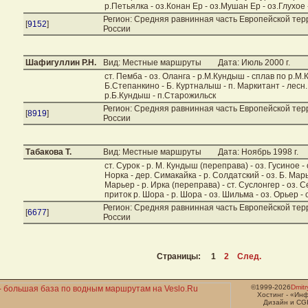
р.Петьялка - оз.Конан Ер - оз.Мушан Ер - оз.Глухое -
Регион: Средняя равнинная часть Европейской те
[
9152
]
России
Шафигуллин Р.Н.
Вид: Местные маршруты
Дата: Июль 2000 г.
ст. Пемба - оз. Оланга - р.М.Кундыш - сплав по р.М.
Б.Степанкино - Б. Куртналыш - п. Маркитант - лесн
р.Б.Кундыш - п.Старожильск
Регион: Средняя равнинная часть Европейской те
[
8919
]
России
Табакова Т.
Вид: Местные маршруты
Дата: Ноябрь 1998 г.
ст. Сурок - р. М. Кундыш (переправа) - оз. Гусиное - о
Норка - дер. Симакайка - р. Солдатский - оз. Б. Марь
Марьер - р. Ирка (переправа) - ст. Суслонгер - оз.
приток р. Шора - р. Шора - оз. Шильма - оз. Орьер -
Регион: Средняя равнинная часть Европейской те
[
6677
]
России
Страницы: 1
2
След.
©1999-2026
Dmit
Хостинг - «Ин
Дизайн и CGI