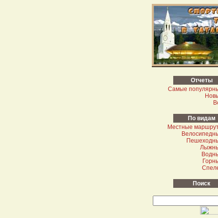
Отчеты
Самые популярн
Нов
В
По видам
Местные маршру
Велосипедн
Пешеходн
Лыжн
Водн
Горн
Спел
Поиск