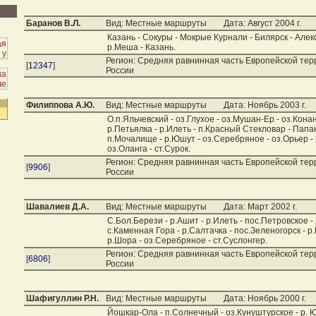
Баранов В.Л.
Вид: Местные маршруты
Дата: Август 2004 г.
Казань - Сокуры - Мокрые Курнали - Билярск - Алек
р.Меша - Казань.
Регион: Средняя равнинная часть Европейской те
[
12347
]
России
Филиппова А.Ю.
Вид: Местные маршруты
Дата: Ноябрь 2003 г.
О.п.Яльчевский - оз.Глухое - оз.Мушан-Ер - оз.Конан
р.Петьялка - р.Илеть - п.Красный Стекловар - Папан
п.Мочалище - р.Юшут - оз.Серебряное - оз.Орьер -
оз.Оланга - ст.Сурок.
Регион: Средняя равнинная часть Европейской те
[
9906
]
России
Шавалиев Д.А.
Вид: Местные маршруты
Дата: Март 2002 г.
С.Бол.Берези - р.Ашит - р.Илеть - пос.Петровское - 
с.Каменная Гора - р.Салтачка - пос.Зеленогорск - р
р.Шора - оз.Серебряное - ст.Суслонгер.
Регион: Средняя равнинная часть Европейской те
[
6806
]
России
Шафигуллин Р.Н.
Вид: Местные маршруты
Дата: Ноябрь 2000 г.
Йошкар-Ола - п.Солнечный - оз.Кунуштурское - р. Ю