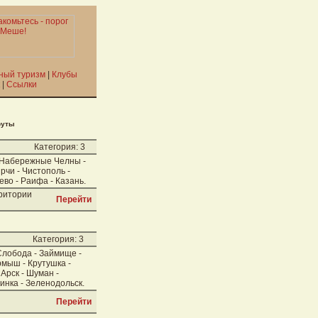
ный туризм
|
Клубы
|
Ссылки
руты
Категория: 3
- Набережные Челны -
рчи - Чистополь -
ево - Раифа - Казань.
рритории
Перейти
Категория: 3
Слобода - Займище -
рмыш - Крутушка -
Арск - Шуман -
ьинка - Зеленодольск.
Перейти