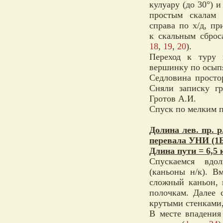
кулуару (до 30°) и
простым скалам 
справа по х/д, пр
к скальным сброс
18
,
19
,
20
).
Переход к туру 
вершинку по осыпя
Седловина просто
Сняли записку гр
Гротов А.И.
Спуск по мелким п
Долина лев. пр. 
перевала УНИ (1Б
Длина пути = 6,5 
Спускаемся вдо
(каньоны н/к). В
сложный каньон, 
полочкам. Далее 
крутыми стенками,
В месте впадения