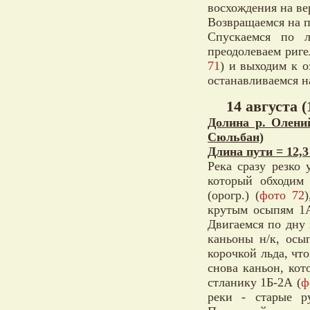
восхождения на ве
Возвращаемся на п
Спускаемся по 
преодолеваем риге
71
) и выходим к о
останавливаемся н
14 августа (
Долина р. Олений
Сюльбан)
Длина пути = 12,3
Река сразу резко 
который обходим
(орогр.) (
фото 72
крутым осыпям 1А
Двигаемся по дну 
каньоны н/к, осы
корочкой льда, чт
снова каньон, кот
стланику 1Б-2А (
ф
реки - старые р