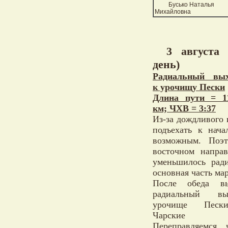
Бусько Наталья
Михайловна
3 августа 
день)
Радиальный вых
к урочищу Пески
Длина пути = 1
км; ЧХВ = 3:37
Из-за дождливого 
подъехать к нача
возможным. Поэт
восточном направ
уменьшилось рад
основная часть ма
После обеда 
радиальный в
урочище Песк
Чарские Пе
Переправляемся 