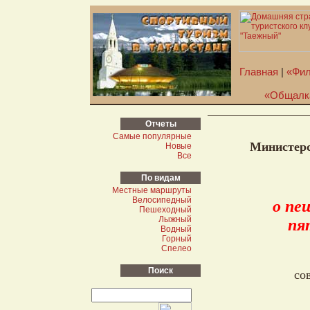
Главная
|
«Фил
«Общалк
Отчеты
Самые популярные
Министерс
Новые
Все
По видам
Местные маршруты
Велосипедный
о пе
Пешеходный
Лыжный
пя
Водный
Горный
Спелео
Поиск
со