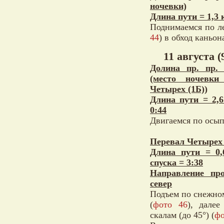
ночевки)
Длина пути = 1,3 
Поднимаемся по ле
44
) в обход каньон
11 августа (
Долина пр. пр.
(место ночевки
Четырех (1Б))
Длина пути = 2,
0:44
Двигаемся по осып
Перевал Четырех 
Длина пути = 0
спуска = 3:38
Направление пр
север
Подъем по снежном
(
фото 46
), дале
скалам (до 45°) (
фо