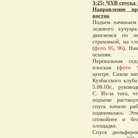
3:25; ЧХВ спуска 
Направление пр
восток
Подъем начинаем
ледового кулуара
двигаемся по л
страховкой, на с
(
фото 95
,
96
). На
осыпям.
Перевальная се
плоская (
фото 
центре. Сняли за
Кузбасского клуба
5.08.03г., руково
С. Из-за того, ч
подъеме растяну
спуск начали раб
поднималась. Эт
спокойнее и без
площадке.
Спуск дюльфер