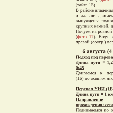
(тайга 1Б).
В районе впадения
и дальше двигае
вынуждены подни
крупных камней, д
Ночуем на ровной
(
фото 17
). Воду 
правой (орогр.) в
6 августа (4
Подход под перев
Длина пути = 1,
0:45
Двигаемся к пе
(1Б) по осыпям н/к
Перевал УНИ (1Б,
Длина пути = 1 км
Направление
прохождения: севе
Поднимаемся по 