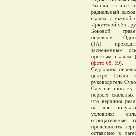
Вышли южнее и 
радиальный выход
скалах с южной с
Иркутской обл., р
Боковой тра
перевалу Одинн
(1А) проход
заснеженным ос
простым скалам (
(
фото 68
,
69
).
Седловина перева
центре. Сняли з
руководитель Суво
Сделали попытку в
первых скальных
что вершина реал
на две полукат
условиях: си
отрицательные 
провешивать пери
оставлено в лаг