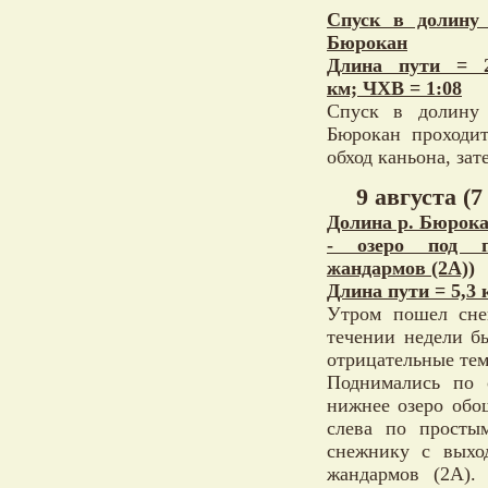
Спуск в долину 
Бюрокан
Длина пути = 2
км; ЧХВ = 1:08
Спуск в долину 
Бюрокан проходит
обход каньона, зат
9 августа (7
Долина р. Бюрока
- озеро под п
жандармов (2А))
Длина пути = 5,3 
Утром пошел сне
течении недели б
отрицательные тем
Поднимались по 
нижнее озеро обо
слева по просты
снежнику с выхо
жандармов (2А).