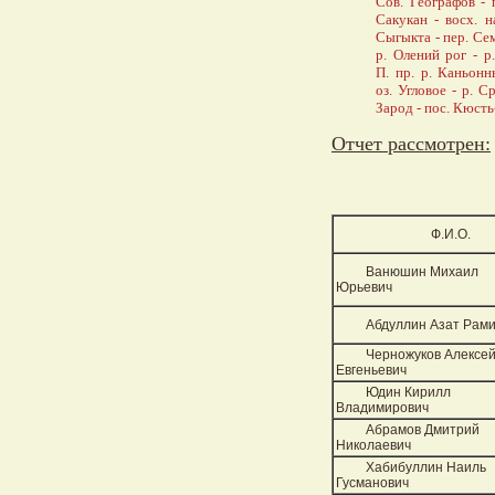
Сов. Географов - 
Сакукан - восх. н
Сыгыкта - пер. Сем
р. Олений рог
- р
П. пр. р. Каньон
оз. Угловое - р. 
Зарод
- пос. Кюсть
Отчет рассмотрен:
Ф.И.О.
Ванюшин Михаил
Юрьевич
Абдуллин Азат Рам
Черножуков Алексе
Евгеньевич
Юдин Кирилл
Владимирович
Абрамов Дмитрий
Николаевич
Хабибуллин Наиль
Гусманович