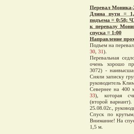
Перевал Моника-2
Длина пути = 1
подъема = 0:58; 
к перевалу Мони
спуска = 1:00
Направление прох
Подъем на перевал
30
,
31
).
Перевальная седл
очень хорошо пр
3072) - наивысша
Сняли записку груп
руководитель Клим
Севернее на 400 м
33
), которая сч
(второй вариант).
25.08.02г., руково
Спуск по крутым
Внимание! На спу
1,5 м.