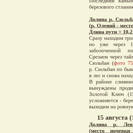
Последний каньо
березового стлани
Долина р. Сюльб
(р. Олений - мест
Длина пути = 10,2
Сразу находим тро
но уже через 
заболоченной п
Срезаем через тайг
Сюльбан (
фото 75
р. Сюльбан по бы
в лес и снова нахо
В районе слияни
вынуждены продир
Золотой Ключ (1
усложняется - бер
выходим на ровную
15 августа (
Долина р. Лев
(место ночевки