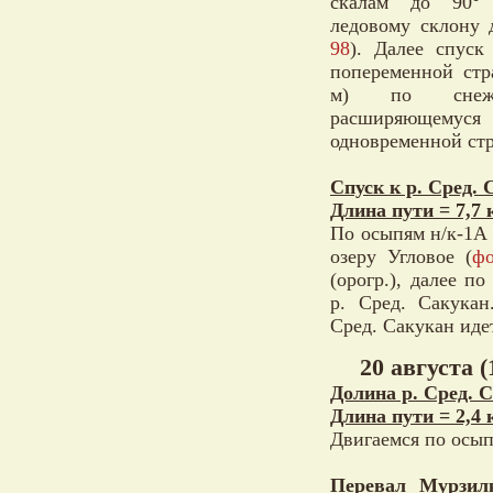
скалам до 90°
ледовому склону 
98
). Далее спуск
попеременной стр
м) по снежно
расширяющемуся
одновременной стр
Спуск к р. Сред. 
Длина пути = 7,7 
По осыпям н/к-1А 
озеру Угловое (
фо
(орогр.), далее п
р. Сред. Сакукан
Сред. Сакукан иде
20 августа (
Долина р. Сред. С
Длина пути = 2,4 
Двигаемся по осып
Перевал Мурзилк