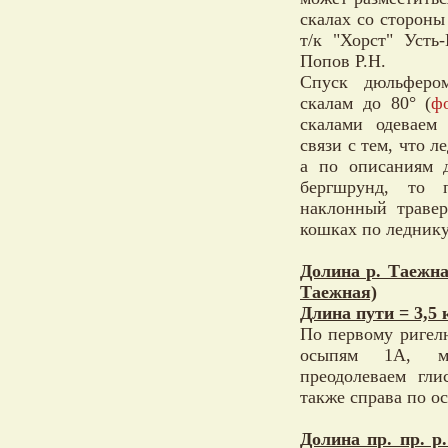
скалах со стороны
т/к "Хорст" Усть
Попов Р.Н.
Спуск дюльфер
скалам до 80° (
ф
скалами одеваем
связи с тем, что л
а по описаниям 
бергшрунд, то 
наклонный травер
кошках по леднику
Долина р. Таежная
Таежная)
Длина пути = 3,5 
По первому ригелю
осыпям 1А, ме
преодолеваем гли
также справа по ос
Долина пр. пр. р