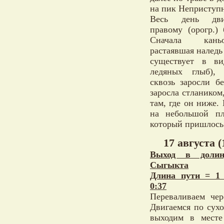
на пик Неприступн
Весь день дви
правому (орогр.) 
Сначала кан
растаявшая наледь
существует в в
ледяных глыб),
сквозь заросли б
заросла стлаником
там, где он ниже.
на небольшой пл
который пришлось
17 августа (
Выход в долин
Сыгыкта
Длина пути = 1
0:37
Переваливаем чер
Двигаемся по сух
выходим в месте