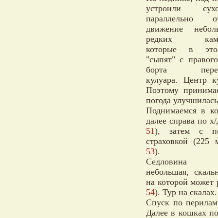
устроили сухоп
параллельно от
движение небо
редких камне
которые в эт
"сыпят" с правого
борта перева
кулуара. Центр к
Поэтому принимае
погода улучшилась
Поднимаемся в ко
далее справа по х
51
), затем с п
страховкой (225 
53
).
Седловина 
небольшая, скальн
на которой может 
54
). Тур на скалах
Спуск по перилам
Далее в кошках по