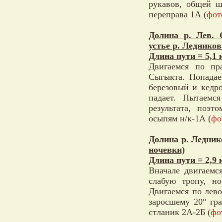
рукавов, общей ш
переправа 1А (
фот
Долина р. Лев. 
устье р. Ледников
Длина пути = 5,1 
Двигаемся по пра
Сыгыкта. Попадае
березовый и кедр
падает. Пытаемс
результата, поэт
осыпям н/к-1А (
фо
Долина р. Ледник
ночевки)
Длина пути = 2,9 
Вначале двигаемс
слабую тропу, но
Двигаемся по лево
заросшему 20° гр
стланик 2А-2Б (
фо