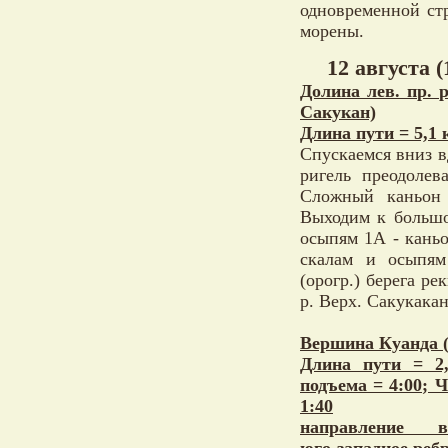
одновременной стр
морены.
12 августа (
Долина лев. пр. р
Сакукан)
Длина пути = 5,1 
Спускаемся вниз в
ригель преодолев
Сложный каньон 
Выходим к большо
осыпям 1А - каньо
скалам и осыпям
(орогр.) берега р
р. Верх. Сакукакан
Вершина Куанда (
Длина пути = 2
подъема = 4:00; 
1:40
направление во
юго-западное реб