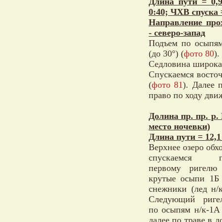
Длина пути = 0,
0:40; ЧХВ спуска 
Направление про
- северо-запад
Подъем по осыпям
(до 30°) (
фото 80
).
Седловина широкая
Спускаемся восточ
(
фото 81
). Далее
право по ходу дви
Долина пр. пр. р
место ночевки)
Длина пути = 12,1
Верхнее озеро обх
спускаемся 
первому ригелю
крутые осыпи 1Б
снежники (лед н/к
Следующий риге
по осыпям н/к-1А
далее по траве в д