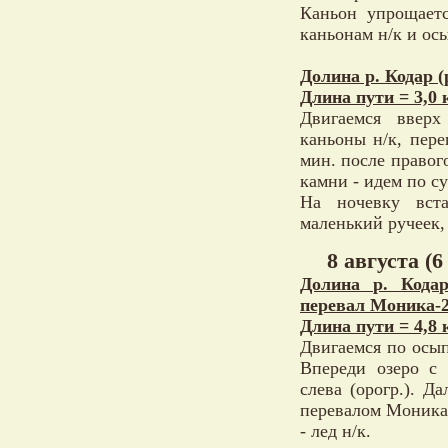
Каньон упрощаетс
каньонам н/к и осы
Долина р. Кодар (
Длина пути = 3,0 
Двигаемся ввер
каньоны н/к, пере
мин. после правог
камни - идем по су
На ночевку вста
маленький ручеек,
8 августа (6
Долина р. Кодар
перевал Моника-2
Длина пути = 4,8 
Двигаемся по осып
Впереди озеро с 
слева (орогр.). Д
перевалом Моника-
- лед н/к.