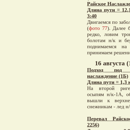
Райское Наслажде
Длина пути = 12,
3:40
Двигаемся по забо
(
фото 77
). Далее 
редко, ловим тро
болотам н/к и бе
поднимаемся на
принимаем решени
16 августа (
Подход под 
наслаждение (1Б)
Длина пути = 1,3 
На второй риге
осыпям н/к-1А, о
вышли к верхнем
снежникам - лед н/
Перевал Райско
2256)