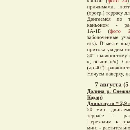
каньон (
фото 24
)
прижимами, поэ
(орогр.) террасу д
Двигаемся по т
каньоном - рас
1А-1Б (
фото 
заболоченные уча
н/к). В месте впа
притока уходим вн
30° травянистому 
к, осыпи н/к). Сн
(до 40°) травянист
Ночуем наверху, на
7 августа (5
Долина р. Снежна
Кодар)
Длина пути = 2,9 
20 мин. двигаем
террасе - рас
Переходим на пр
мин. - растительн