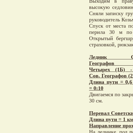
Выходим в праву
высокую седловину
Сняли записку гр
руководитель Козь
Спуск от места п
перила 30 м по 
Открытый бергшр
страховкой, рюкза
Ледник Сов
Географов (
Четырех (1Б) -
Сов. Географов (2
Длина пути = 0,
= 0:10
Двигаемся по закры
30 см.
Перевал Советски
Длина пути = 1 км
Направление прох
На леднике, под п