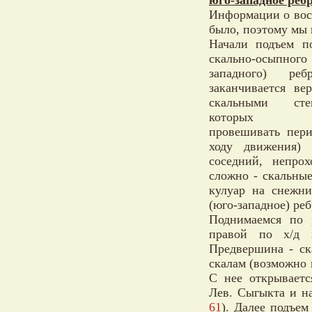
Информации о вос
было, поэтому мы 
Начали подъем по
скально-осы
западного) реб
заканчивается ве
скальными ст
которых не
провешивать пери
ходу движения) 
соседний, непро
сложно - скальны
кулуар на снежни
(юго-западное) реб
Поднимаемся по 
правой по х/д 
Предвершина - ск
скалам (возможно 
С нее открываетс
Лев. Сыгыкта и н
61
). Далее подъе