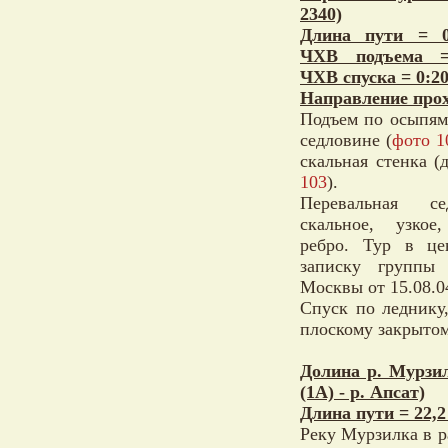
2340)
Длина пути = 0
ЧХВ подъема =
ЧХВ спуска = 0:2
Направление прох
Подъем по осыпям
седловине (
фото 1
скальная стенка (д
103
).
Перевальная с
скальное, узкое
ребро. Тур в це
записку группы 
Москвы от 15.08.0
Спуск по леднику,
плоскому закрытом
Долина р. Мурзи
(1А) - р. Апсат)
Длина пути = 22,2
Реку Мурзилка в р