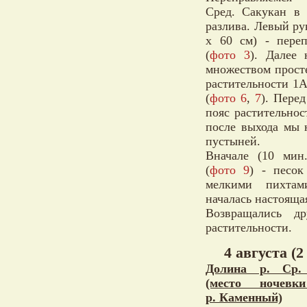
Сред. Сакукан в 
разлива. Левый ру
х 60 см) - пере
(
фото 3
). Далее 
множеством просте
растительности 1А
(
фото 6
,
7
). Пере
пояс растительнос
после выхода мы 
пустыней.
Вначале (10 мин.
(
фото 9
) - песок
мелкими пихтам
началась настояща
Возвращались д
растительности.
4 августа (2
Долина р. Ср.
(место ночевк
р. Каменный)