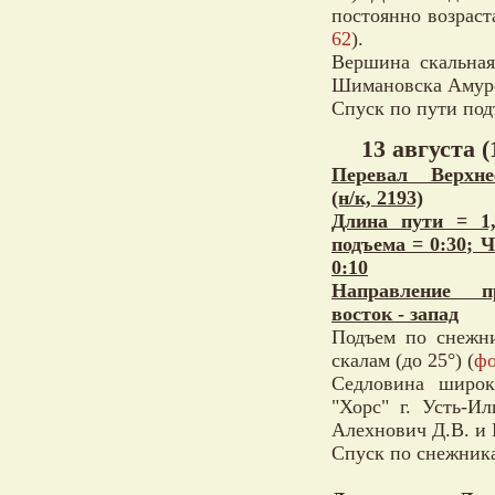
постоянно возраст
62
).
Вершина скальная
Шимановска Амурск
Спуск по пути под
13 августа (
Перевал Верхне
(н/к, 2193)
Длина пути = 1
подъема = 0:30; 
0:10
Направление пр
восток - запад
Подъем по снежни
скалам (до 25°) (
фо
Седловина широк
"Хорс" г. Усть-Ил
Алехнович Д.В. и
Спуск по снежникам