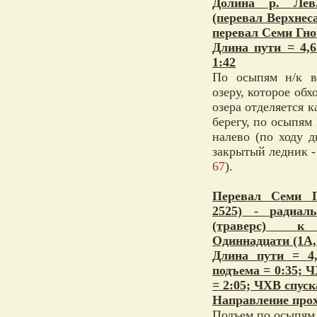
Долина р. Лев
(перевал Верхнес
перевал Семи Гно
Длина пути = 4,
1:42
По осыпям н/к в
озеру, которое обх
озера отделяется 
берегу, по осыпям 
налево (по ходу 
закрытый ледник - 
67
).
Перевал Семи Г
2525) - радиал
(траверс) к
Одиннадцати (1А,
Длина пути = 4
подъема = 0:35; 
= 2:05; ЧХВ спуск
Направление прох
Подъем по осыпям,