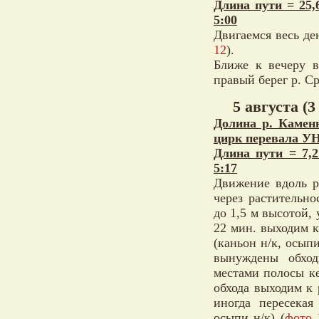
Длина пути = 25,
5:00
Двигаемся весь ден
12
).
Ближе к вечеру 
правый берег р. Ср
5 августа (3
Долина р. Каменн
цирк перевала УН
Длина пути = 7,
5:17
Движение вдоль р
через растительно
до 1,5 м высотой,
22 мин. выходим к
(каньон н/к, осып
вынуждены обход
местами полосы ке
обхода выходим к 
иногда пересекая
осыпи н/к) (
фото 