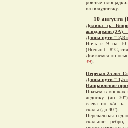
ровные площадки.
на полудневку.
10 августа (
Долина р. Бюро
жандармов (2А) - 
Длина пути = 2,8 
Ночь с 9 на 10 
(Ночью t=-8°С, си
Двигаемся по осып
39
).
Перевал 25 лет С
Длина пути = 1,5 
Направление прох
Подъем в кошках 
леднику (до 30°
слева по х/д на 
скалы (до 40°).
Перевальная седло
скальное ребро,
может разместитьс