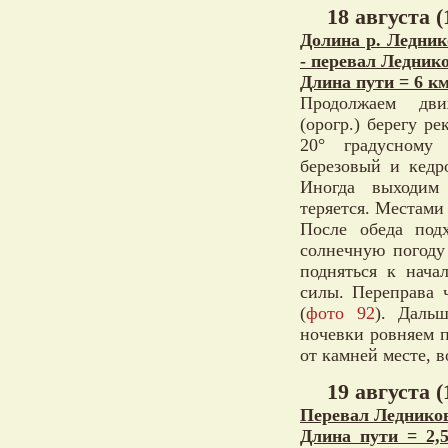
18 августа (
Долина р. Ледник
- перевал Ледник
Длина пути = 6 км
Продолжаем дв
(орогр.) берегу р
20° градусному 
березовый и кедр
Иногда выходим 
теряется. Местами 
После обеда под
солнечную погоду
подняться к нача
силы. Переправа ч
(
фото 92
). Даль
ночевки ровняем п
от камней месте, в
19 августа (
Перевал Ледников
Длина пути = 2,