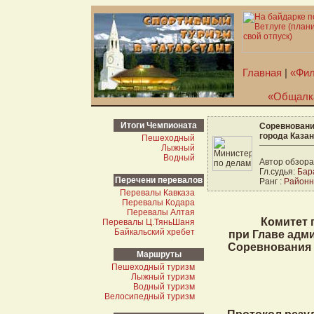
Главная
|
«Фил
«Общалк
Итоги Чемпионата
Соревновани
города Каза
Пешеходный
Лыжный
Водный
Автор обзора
Гл.судья:
Бар
Перечени перевалов
Ранг :
Район
Перевалы Кавказа
Перевалы Кодара
Перевалы Алтая
Комитет 
Перевалы Ц.Тянь­Шаня
Байкальский хребет
при Главе адм
Соревнования 
Маршруты
Пешеходный туризм
Лыжный туризм
Водный туризм
Велосипедный туризм