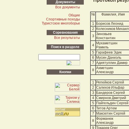
Протокол резу
Документы
Все документы
№
Фамилия, Имя
Общие
Cпортивные походы
Туристское многоборье
1
Борисов Леонид
2
Колесников Михаил
Cоревнования
Зиновьев
3
Все результаты
Константин
Мухаметшин
4
Поиск в разделе
Рамиль
5
Гарафеев Эдик
6
Мусин Даниэль
7
Адиятуллин Дамир
Ахметшин
8
Кнопки
Александр
1
Репейков Сергей
2
Салихов Ильфар
3
Бандеров Сергей
4
Смирнов Дмитрий
5
Пайгельдин Сергей
6
Титов Артем
7
Максютин Сергей
Форманюк
8
Александр
9
Токарев Олег