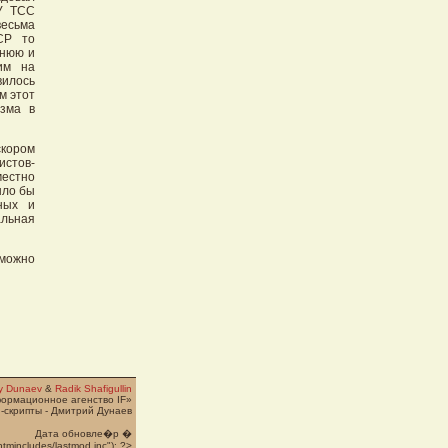
 У ТСС
весьма
СР то
днюю и
им на
илось
м этот
изма в
скором
истов-
местно
ыло бы
ных и
альная
можно
ry Dunaev
&
Radik Shafigullin
формационное агенство IF»
-скрипты - Дмитрий Дунаев
Дата обновле�p �
htmincludes/lastmod.inc"); ?>