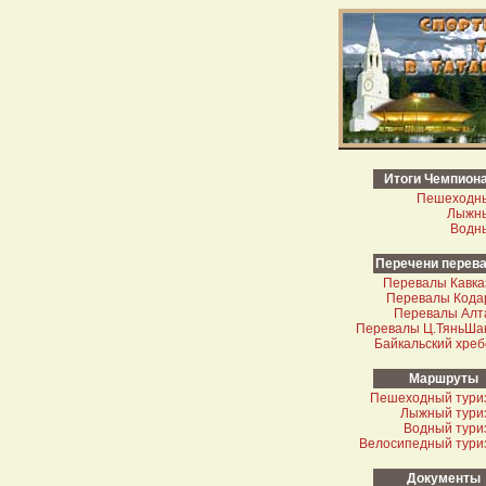
Итоги Чемпион
Пешеходн
Лыжн
Водн
Перечени перев
Перевалы Кавка
Перевалы Кода
Перевалы Алт
Перевалы Ц.Тянь­Ша
Байкальский хреб
Маршруты
Пешеходный тури
Лыжный тури
Водный тури
Велосипедный тури
Документы