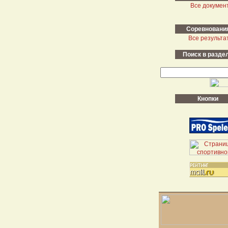
Все докумен
Cоревновани
Все результа
Поиск в разде
Кнопки