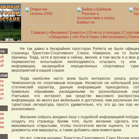
Главная
|
«Филькина Грамота»
|
Отчеты о походах
|
Спортив
«Общалка»
|
«Из Рук в Руки»
|
Фотогалерея
|
Поиск
Не так давно в бескрайних просторах РуНета не было офици
ата
страницы Туристско-Спортивного Союза. Наверное, на то были
ый
причины. Тогда, хотя в прочем и сейчас, многие, в том числе я и мои д
ый
перманентно испытывали необходимость отыскать ту или
ый
информацию, касающейся определенных спортивных турис
мероприятий в нашей стране.
алов
Тогда наиболее часто всем было интересно узнать резул
за
Чемпионатов по спортивным походам. Несмотря на небольшой ра
ра
статический характер, данную информацию приходилось соб
ая
буквально обрывками, раскиданными по разнообразным серв
ня
Учитывая, что интернет, как средство массового распростра
ет
информации, во много раз мобильнее и доступнее, чем различная пе
туристская литература, просто удивительно, что это до сих пор н
реализовано.
зм
Желание собрать воедино базу с подобной информацией побуди
зм
создать эту страницу. Кроме того, было желание сделать эти
зм
максимально открытыми, чтобы посетители могли оценить те ил
зм
документы или маршруты, а также добавить свои коментарии.
Но вот, совсем недавно Туристско-Спортивного Союз России пор