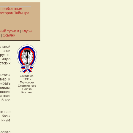
ный туризм
|
Клубы
|
Ссылки
альной
 свои
рузья,
 иную
тских
ьтаты
Эмблема
змер и
ТСС -
Туристско
ирать
Спортивного
ерам.
Союза
нения
России.
чатная
е было
ло нас
 базы
и иные
адовал