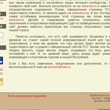
ты
нас своим появленим в нестройных рядах интернет-сообщества.
появился свой сайт. Вначале располагался он на
www.tssr.ru
и имел 
посредственное содержание. Позже, официальная страница ТС
переставала отвечать, то меняла адрес на
www.tssr.org
. И вот после
я
самую устойчивую реинкарнацию этой страницы мы снова вид
ты
www.tssr.ru
. Дизайн и содержание заметно улучшились, появ
наполнение и оперативная информация.Судя по приведенным ссылка
ле
сайт должен охватить практически все стороны спортивного тур
нашей стране.
Приятно осознавать, что этот сайт развивается. Возможно в 
времени он станет самой полной информативной базой для тур
спортсменов, а пока мы думаем, что наш ресурс будет вполне у
существовать где-то рядом с официальный сайтом ТСС. Кроме того б
обидно бросить труды многих людей, создавших эту базу дан
интерфейс к ней. И, по крайней мере, здесь всегда будет уник
информация о спортивном туризме в нашей Республике.
Если у Вас есть замечания, предложения или дополнения, то 
воспользоваться Е-mail-ом
dunaich@mail.ru
.
©1999-2026
Dmit
Хостинг - «Ин
Дизайн и CGI
"/var/www/
Баннеры на нашем сайте