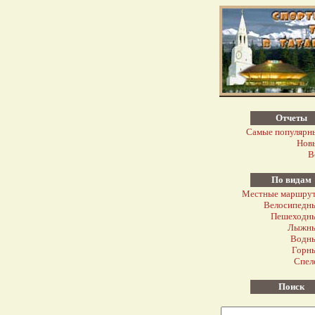
Отчеты
Самые популярн
Нов
В
По видам
Местные маршру
Велосипедн
Пешеходн
Лыжн
Водн
Горн
Спел
Поиск