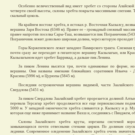
Особенно величественный вид имеет хребет со стороны Алайской 
четверти своей высоты, склоны хребта покрыты массивными снегами. Т
скальный цоколь.
На крайнем востоке хребта, в истоках р. Восточная Кызылсу, воз
вершина Заря Востока (6346 м). Правее ее - громадный снежный масси
правее напротив поселка Сары-Таш, возвышается пик Пограничник (543
Пограничник лежит довольно широкая долина, через которую проходит 
Горы Корженевского лежат западнее Памирского тракта. Снежная г
почти сразу же переходит в гигантскую вершину Кызылагын, или Крас
Кызылагыном идет хребет Баррикад, а дальше пик Ленина.
За пиком Ленина высятся три, почти одинаковые по форме, но
вершины. Они названы именами ближайших соратников Ильича - Д
Красина (5996 м), и Цурюпы (5845 м).
Последняя остроконечная вершина видимой, части Заалайского 
Свердлова (5451 м).
За пиком Свердлова Заалайский хребет прорезается долиной Алтын
перевала Терсагар хребет продолжается все еще первоклассным подн
5000 м. У западной оконечности хребта сливаются р. Кызылсу и р. Му
которая еще ниже принимает название Вахш и, соединяясь с Пянджем, о
Склоны Заалайского хребта круты, изрезаны системой кор
замыкающихся почти отвесными стенами цирков. По долинам спус
ледники. Современное оледенение Заалайского хребта очень значитель