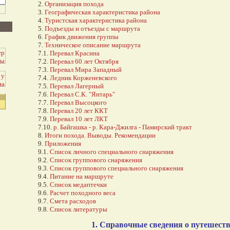
2.
Организация похода
3.
Географическая характеристика района
4.
Туристская характеристика района
5.
Подъезды и отъезды с маршрута
6.
График движения группы
7.
Техническое описание маршрута
7.1.
Перевал Красина
7.2.
Перевал 60 лет Октября
7.3.
Перевал Мира Западный
7.4.
Ледник Корженевского
7.5.
Перевал Лагерный
7.6.
Перевал С.К. "Янтарь"
7.7.
Перевал Высоцкого
7.8.
Перевал 20 лет ККТ
7.9.
Перевал 10 лет ЛКТ
7.10.
р. Байгашка - р. Кара-Джилга - Памирский тракт
8.
Итоги похода. Выводы. Рекомендации
9.
Приложения
9.1.
Список личного специального снаряжения
9.2.
Список группового снаряжения
9.3.
Список группового специального снаряжения
9.4.
Питание на маршруте
9.5.
Список медаптечки
9.6.
Расчет походного веса
9.7.
Смета расходов
9.8.
Список литературы
1. Справочные сведения о путешест