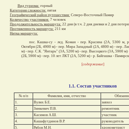
Вид туризма:
горный
Категория сложности:
пятая
Географический район путешествия:
Северо-Восточный Памир
Количество участников:
7 человек
Продолжительность маршрута:
22 дня (в т.ч. 2 дня дневки и 2 дня потер
Протяженность маршрута:
211 км
Нитка маршрута:
пос. Кашка-су - лед. Коман - пер. Красина (2А, 5300 м, ра
Октября (2Б, 4900 м) - пер. Мира Западный (2А, 4800 м) - пер. Л
м) - пер. С.К. "Янтарь" (3А, 5200 м) - пер. Высоцкого (3А, 5900 м)
(2Б, 5900 м) - пер. 10 лет ЛКТ (2А, 5200 м) - р. Байгашка - Памирск
[
содержание
]
1.1. Состав участников
№ п/п
Фамилия, имя, отчество
Обязанно
1.
Вулих Б.Е.
завхоз
2.
Зинкевич П.В.
ремонтник
3.
Касимов А.Ш.
участник
4.
Кашафутдинов В.Р.
руководитель
5.
Рябов М.Н.
хронометрист