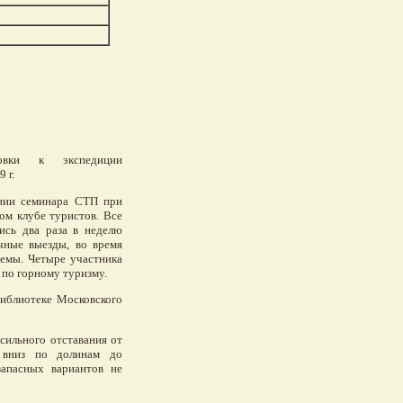
товки к экспедиции
 г.
ении семинара СТП при
ом клубе туристов. Все
ись два раза в неделю
чные выезды, во время
иемы. Четыре участника
 по горному туризму.
библиотеке Московского
сильного отставания от
е вниз по долинам до
запасных вариантов не