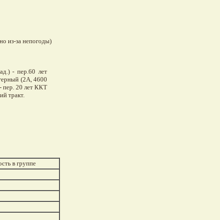
яно из-за непогоды)
д.) - пер.60 лет
агерный (2А, 4600
 - пер. 20 лет ККТ
ий тракт.
сть в группе