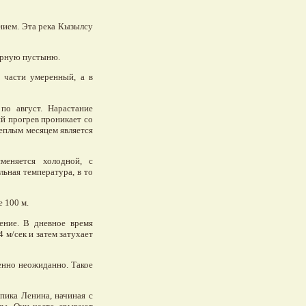
анием. Эта река Кызылсу
орную пустыню.
 части умеренный, а в
по август. Нарастание
й прогрев проникает со
теплым месяцем является
меняется холодной, с
льная температура, в то
 100 м.
ение. В дневное время
 м/сек и затем затухает
енно неожиданно. Такое
пика Ленина, начиная с