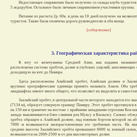
Недостающее снаряжение было получено со склада клуба туристов г
5 ледорубов. Остальное было личным снаряжением участников группы.
Питание из расчета 2р. 60к. в день на 10 дней получено на мелкооп
туристов. Также была оплачена дорога руководителю в оба конца.
[
содержание
]
3. Географическая характеристика ра
К югу от жемчужины Средней Азии, как издавна называют
расположена система хребтов, долин и глубоких ущелий, заполняющи
доходящую на юге до Памира.
Здесь расположены Алайский хребет, Алайская долина и Заала
крупные орографические единицы принято называть Алаем. Оба хре
ландшафтах имеют много общего, что позволяет их выделить в самосто
Заалайский хребет, в центральной части которого находится его вы
(7134 м), образует северную границу Памиру. Этот хребет протянулся
на 150 км и граничит на востоке с крайними западными отрогами Кок-шаа
западе выклинивается близ слияния рек Муксу и Кызылсу. Сильно обле
хребта обращен к Алайской долине, над южным бортом которой на а
7000 м возвышается малорасчлененная его гребневая часть. На зн
средние высоты Заалайского хребта превышают 6000 м; южный склон
возвышается на 2000-2500 м от дна высокогорных долин.