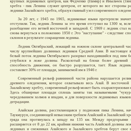
крупных ледниковых центров, как Федченко (Памир) и Иныльчек (Тя
хребта - пик Ленина служит центром, от которого во все стороны 
ледники Заалайского хребта, образуя главный узел современного оледене
За 20 лет, с 1945 по 1965, ледниковые языки претерпели значи
отступили. Так, ледник Ленина за это время отступил на 1300 м, всл
разобщение его ветвей восточной и западной. С 1969 г. ледник стал 
снова вернуться к положению 1950 г. Это "наступание" - следствие сп
склонов в результате сокращения ледника.
Ледник Октябрьский, лежащий на южном склоне центральной час
числу крупнейших долинных ледников Средней Азии. В настоящее в
белый поток ледника Октябрьского разорвал находившийся под ним б
углубился в ложе долины. Расколотый на блоки более древний 
способность движения, он быстро разрушается, тает. Язык ледник
составляет 30% от площади, занимаемой им в 1946 г.
Современный рельеф равнинной части района нарушается рели
древнего оледенения, которое охватывало весь Алай. В восточно
Заалайскому хребту, современный рельеф может быть охарактеризован 
Здесь обширные площади сплошь заняты так называемыми "чукур
чередованием холмов и впадин, и для поверхности ледниковых языков
деградации.
Алайская долина, расстилающаяся у подножия пика Ленина, на
Таукмурун, соединяющей невысоким гребнем Алайский и Заалайский хр
гряда она протянулась к западу на 135 км. Между предгорьями 
расширяется от 8 до 22 км, крайняя нижняя часть Алайской долины ле
ледниках и снежниках Алайского и Заалайского хребтов берут свое 