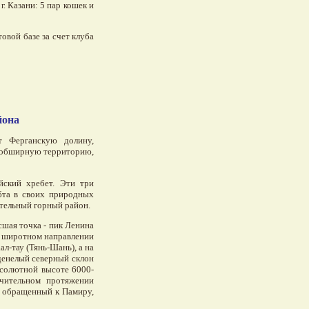
. Казани: 5 пар кошек и
товой базе за счет клуба
йона
 Ферганскую долину,
х обширную территорию,
йский хребет. Эти три
бта в своих природных
ятельный горный район.
сшая точка - пик Ленина
 в широтном направлении
л-тау (Тянь-Шань), а на
денелый северный склон
бсолютной высоте 6000-
ачительном протяжении
, обращенный к Памиру,