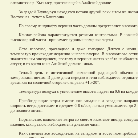
сливаются с р. Кызылсу, протекающей в Алайской долине.
За грядой Таукмурун находятся истоки другой реки с тем же назв
Восточная - течет в Кашгарию.
По своему ландшафту верхняя часть долины представляет высоког
Климат района характеризуется резкими контрастами. В нижней
высокогорной части - принимает суровые полярные черты.
Лето короткое, прохладное и даже холодное. Длится с июня 
температур происходит медленно и неравномерно. В высокогорье летни
значительным опозданием, поэтому в верхних частях хребта наиболее 
август, в то время как в Алайской долине - июль.
Теплый день с интенсивной солнечной радиацией обычно с
заморозками ночью. И даже днем нередко в тени наблюдается отрицате
время как на солнечной стороне она равна +15-20°.
Температура воздуха с увеличением высоты падает на 0,6 на каждые
Преобладающие ветры имеют юго-западное и западное направл
скорость ветра достигает в среднем 6-8 м/сек, ночью уменьшается до 2-4
до полного штиля.
Порывистые, шквальные ветры со снегом налетают иногда соверш
явление, как правило, наблюдается в дневные часы.
Как отмечали все восходители, на западном и восточном гребнях 