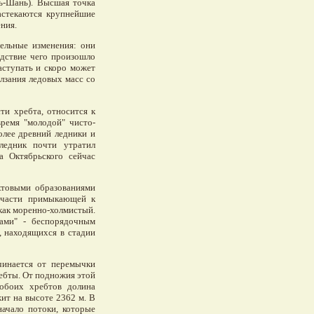
нь-Шань). Высшая точка
растекаются крупнейшие
ния.
тельные изменения: они
едствие чего произошло
наступать и скоро может
олзания ледовых масс со
ти хребта, относится к
ремя "молодой" чисто-
олее древний ледники и
ледник почти утратил
а Октябрьского сейчас
ктовыми образованиями
й части примыкающей к
как моренно-холмистый.
ами" - беспорядочным
, находящихся в стадии
чинается от перемычки
ебты. От подножия этой
обоих хребтов долина
жит на высоте 2362 м. В
начало потоки, которые