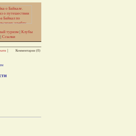
ый туризм
|
Клубы
|
Ссылки
|
чати
Комментарии (0)
ям
сти