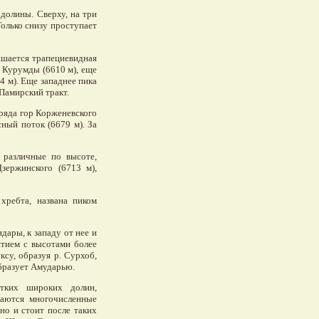
долины. Сверху, на три
олько снизу проступает
вышается трапециевидная
в Курумды (6610 м), еще
4 м). Еще западнее пика
Памирский тракт.
ряда гор Корженевского
ный поток (6679 м). За
 различные по высоте,
зержинского (6713 м),
хребта, названа пиком
дары, к западу от нее и
ятием с высотами более
ксу, образуя р. Сурхоб,
бразует Амударью.
отких широких долин,
каются многочисленные
но и стоит после таких