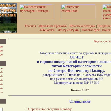
Главная
|
«Филькина Грамота»
|
Отчеты о походах
|
Спортивн
«Общалка»
|
«Из Рук в Руки»
|
Фотогалерея
|
Поиск
Версия для пе
ые
ые
Татарский областной совет по туризму и экскурси
се
ОТЧЕТ
о горном походе пятой категории сложно
пятой категории сложности
ты
по Северо-Восточному Памиру,
ый
совершенном с 17 июля по 14 августа 1987 года
ый
под руководством Кашафутдинов В.Р.
ый
Маршрутная книжка №Р-37-510
ый
ый
Казань 1987
ео
Оглавление
1.
Справочные сведения о походе