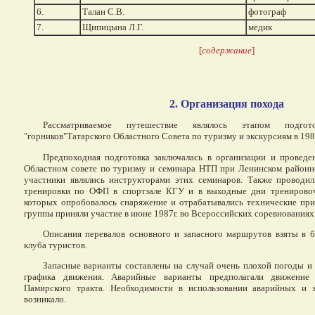
6.
Талан С.В.
фотограф
7.
Щипицына Л.Г.
медик
[
содержание
]
2. Организация похода
Рассматриваемое путешествие являлось этапом подго
"горников"Татарского Областного Совета по туризму и экскурсиям в 1989
Предпоходная подготовка заключалась в организации и провед
Областном совете по туризму и семинара НТП при Ленинском районн
участники являлись инструкторами этих семинаров. Также проводил
тренировки по ОФП в спортзале КГУ и в выходные дни тренирово
которых опробовалось снаряжение и отрабатывались технические пр
группы приняли участие в июне 1987г. во Всероссийских соревнованиях
Описания перевалов основного и запасного маршрутов взяты в 
клуба туристов.
Запасные варианты составлены на случай очень плохой погоды и 
графика движения. Аварийные варианты предполагали движени
Памирского тракта. Необходимости в использовании аварийных и 
возникало.