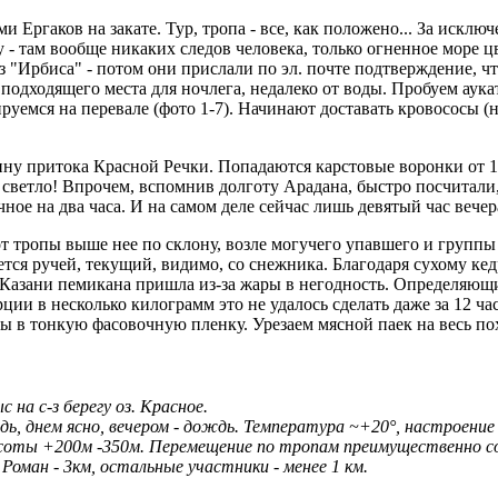
и Ергаков на закате. Тур, тропа - все, как положено... За исклю
 - там вообще никаких следов человека, только огненное море 
 "Ирбиса" - потом они прислали по эл. почте подтверждение, чт
одходящего места для ночлега, недалеко от воды. Пробуем аукат
ируемся на перевале (фото 1-7). Начинают доставать кровососы (
олину притока Красной Речки. Попадаются карстовые воронки от 1
 светло! Впрочем, вспомнив долготу Арадана, быстро посчитали,
чное на два часа. И на самом деле сейчас лишь девятый час вечера
а от тропы выше нее по склону, возле могучего упавшего и групп
тся ручей, текущий, видимо, со снежника. Благодаря сухому кед
 Казани пемикана пришла из-за жары в негодность. Определяющи
и в несколько килограмм это не удалось сделать даже за 12 часо
 бы в тонкую фасовочную пленку. Урезаем мясной паек на весь п
на с-з берегу оз. Красное.
, днем ясно, вечером - дождь. Температура ~+20°, настроение 
 высоты +200м -350м. Перемещение по тропам преимущественно с
Роман - 3км, остальные участники - менее 1 км.