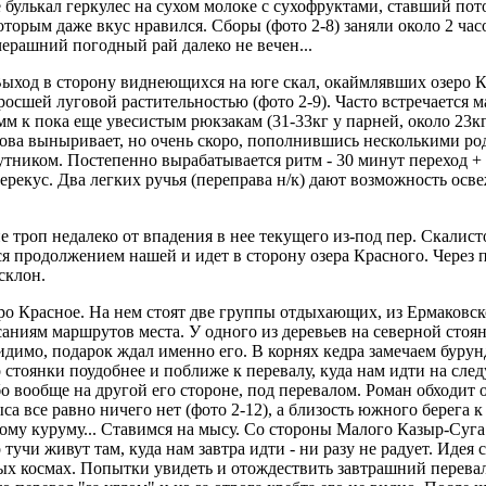
же булькал геркулес на сухом молоке с сухофруктами, ставший по
которым даже вкус нравился. Сборы (фото 2-8) заняли около 2 ч
ерашний погодный рай далеко не вечен...
. Выход в сторону виднеющихся на юге скал, окаймлявших озеро 
росшей луговой растительностью (фото 2-9). Часто встречается м
мм к пока еще увесистым рюкзакам (31-33кг у парней, около 23кг
снова выныривает, но очень скоро, пополнившись несколькими р
тником. Постепенно вырабатывается ритм - 30 минут переход +
перекус. Два легких ручья (переправа н/к) дают возможность осве
е троп недалеко от впадения в нее текущего из-под пер. Скалист
ся продолжением нашей и идет в сторону озера Красного. Через 
склон.
еро Красное. На нем стоят две группы отдыхающих, из Ермаковско
ниям маршрутов места. У одного из деревьев на северной стоян
идимо, подарок ждал именно его. В корнях кедра замечаем буру
 стоянки поудобнее и поближе к перевалу, куда нам идти на сле
о вообще на другой его стороне, под перевалом. Роман обходит оз
са все равно ничего нет (фото 2-12),
а близость южного берега к
ому куруму... Ставимся на мысу. Со стороны Малого Казыр-Суга
тучи живут там, куда нам завтра идти - ни разу не радует. Идея 
ых космах. Попытки увидеть и отождествить завтрашний перевал,