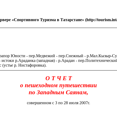
вере «Спортивного Туризма в Татарстане» (http://tourism.intat
.Прапор Юности - пер.Медвежий - пер.Снежный - р.Мал.Кызыр-Суг
ь - истоки р.Араданка (западная) - р.Арадан - пер.Политехничес
с (устье р. Нистафоровка).
О Т Ч Е Т
о пешеходном путешествии
по Западным Саянам,
совершенном с 3 по 28 июля 2007г.