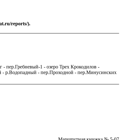
.ru/reports/).
 - пер.Гребневый-1 - озеро Трех Крокодилов -
кий - р.Водопадный - пер.Проходной - пер.Минусинских
Маршрутная книжка № 5-07