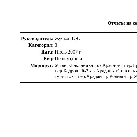
Отчеты на сер
Руководитель:
Жучков Р.Я.
Категория:
3
Дата:
Июль 2007 г.
Вид:
Пешеходный
Маршрут:
Устье р.Бакланиха - оз.Красное - пер
пер.Кедровый-2 - р.Арадан - г.Тепсел
туристов - пер.Арадан - р.Ровный - р.У