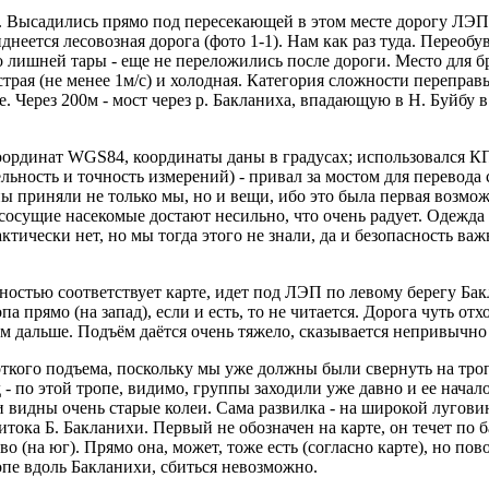
. Высадились прямо под пересекающей в этом месте дорогу ЛЭП,
неется лесовозная дорога (фото 1-1). Нам как раз туда. Переоб
 лишней тары - еще не переложились после дороги. Место для бр
страя (не менее 1м/с) и холодная. Категория сложности переправы
. Через 200м - мост через р. Бакланиха, впадающую в Н. Буйбу 
ма координат WGS84, координаты даны в градусах; использовалс
тельность и точность измерений) - привал за мостом для перевод
ы приняли не только мы, но и вещи, ибо это была первая возмож
осущие насекомые достают несильно, что очень радует. Одежда
тически нет, но мы тогда этого не знали, да и безопасность важ
лностью соответствует карте, идет под ЛЭП по левому берегу Б
па прямо (на запад), если и есть, то не читается. Дорога чуть от
ем дальше. Подъём даётся очень тяжело, сказывается непривычно
роткого подъема, поскольку мы уже должны были свернуть на троп
 - по этой тропе, видимо, группы заходили уже давно и ее нача
и видны очень старые колеи. Сама развилка - на широкой лугови
итока Б. Бакланихи. Первый не обозначен на карте, он течет по
во (на юг). Прямо она, может, тоже есть (согласно карте), но по
опе вдоль Бакланихи, сбиться невозможно.