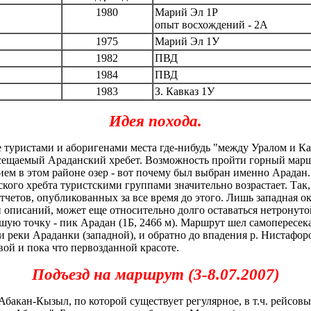
1980
Марий Эл 1Р
опыт восхождений - 2А
1975
Марий Эл 1У
1982
ПВД
1984
ПВД
1983
З. Кавказ 1У
Идея похода.
туристами и аборигенами места где-нибудь "между Уралом и Ка
осещаемый Араданский хребет. Возможность пройти горный мар
ем в этом районе озер - вот почему был выбран именно Арадан.
ого хребта туристскими группами значительно возрастает. Так,
тчетов, опубликованных за все время до этого. Лишь западная о
и описаний, может еще относительно долго оставаться нетронут
ую точку - пик Арадан (1Б, 2466 м). Маршрут шел самопересека
и реки Араданки (западной), и обратно до впадения р. Нистафоро
вой и пока что первозданной красоте.
Подъезд на маршрут (3-8.07.2007)
Абакан-Кызыл, по которой существует регулярное, в т.ч. рейсо