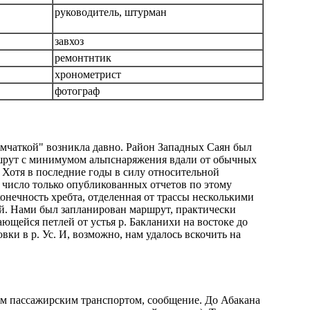
руководитель, штурман
завхоз
ремонтнтик
хронометрист
фотограф
мчаткой" возникла давно. Район Западных Саян был
шрут с минимумом альпснаряжения вдали от обычных
 Хотя в последние годы в силу относительной
 число только опубликованных отчетов по этому
конечность хребта, отделенная от трассы несколькими
ой. Нами был запланирован маршрут, практически
ющейся петлей от устья р. Бакланихи на востоке до
вки в р. Ус. И, возможно, нам удалось вскочить на
вым пассажирским транспортом, сообщение. До Абакана