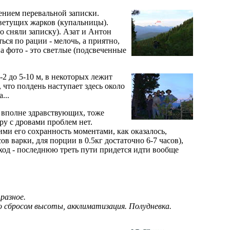
чением перевальной записки.
цветущих жарков (купальницы).
о сняли записку). Азат и Антон
ься по рации - мелочь, а приятно,
на фото - это светлые (подсвеченные
-2 до 5-10 м, в некоторых лежит
 что полдень наступает здесь около
...
ы вполне здравствующих, тоже
ру с дровами проблем нет.
ми его сохранность моментами, как оказалось,
в варки, для порции в 0.5кг достаточно 6-7 часов),
оход - последнюю треть пути придется идти вообще
разное.
о сбросом высоты, акклиматизация. Полудневка.