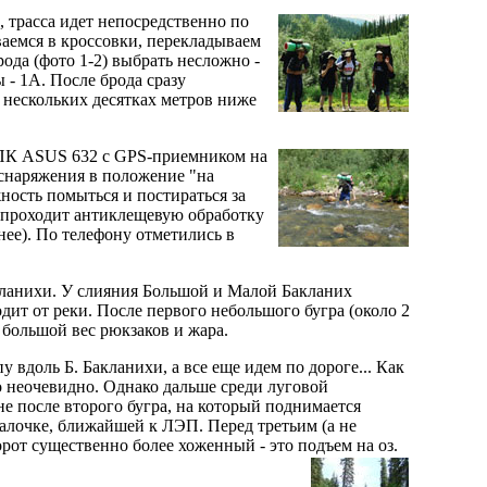
 трасса идет непосредственно по
уваемся в кроссовки, перекладываем
ода (фото 1-2) выбрать несложно -
 - 1А. После брода сразу
в нескольких десятках метров ниже
я КПК ASUS 632 с GPS-приемником на
а снаряжения в положение "на
ность помыться и постираться за
 проходит антиклещевую обработку
нее). По телефону отметились в
акланихи. У слияния Большой и Малой Бакланих
ходит от реки. После первого небольшого бугра (около 2
 большой вес рюкзаков и жара.
у вдоль Б. Бакланихи, а все еще идем по дороге... Как
ло неочевидно. Однако дальше среди луговой
не после второго бугра, на который поднимается
 балочке, ближайшей к ЛЭП. Перед третьим (а не
ворот существенно более хоженный - это подъем на оз.