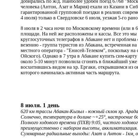
добирались по ж/д. Наиболее удобен поезд 67/68 "Мос
человека (Антон, Азат и Мария) ехали из Казани в С
гарантированной групповой поездки в реалиях совреме
4 июля) только в Свердловске 6 июля, уезжая 5-го ран
8 июля в 2 часа ночи по Московскому времени (или в 6
площади. На ней же расположены и кассы. Все это мы 
круглосуточных телеграфов в Абакане нет и проблем
везению - группа туристов из Абакана, встреченная на
местного оператора - "Енисей-Телеком", поскольку на с
Ойского). Однако в 7 утра в Абакане купить сим-карту 
около 5-10 минут позволила сгонять в ближайший уже
восхитившись видом на хр. Ергаки, открывшимся из окн
которого начиналась активная часть маршрута.
8 июля. 1 день
620 км трассы Абакан-Кызыл - южный склон хр. Арада
Солнечно, температура в долине ~+25°, настроение бо
Полного ходового времени (ПХВ) 9:05, чистого ходовог
преимущественно с набором высоты, акклиматизация. Бр
Суммарные радиальные выходы: Азат и Антон - 1км, о