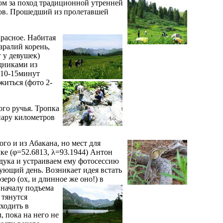
том за поход традиционной утренней
асов. Прошедший из пролетавшей
Красное. Набитая
аралий корень,
 у девушек)
одниками из
 10-15минут
житься (фото 2-
ого ручья. Тропка
пару километров
го и из Абакана, но мест для
ке (φ=52.6813, λ=93.1944) Антон
ндука и устраиваем ему фотосессию
дующий день. Возникает идея встать
еро (ох, и длинное же оно!) в
 началу подъема
 тянутся
сходить в
 пока на него не