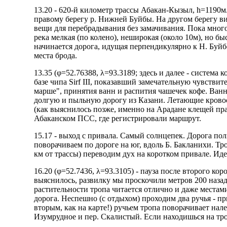
13.20 - 620-й километр трассы Абакан-Кызыл, h=1190м
правому берегу р. Нижней Буйбы. На другом берегу вид
вещи для перебрадывания без замачивания. Пока много
река мелкая (по колено), неширокая (около 10м), но бы
начинается дорога, идущая перпендикулярно к Н. Буйбе
места брода.
13.35 (φ=52.76388, λ=93.3189; здесь и далее - систе
базе чипа Sirf III, показавший замечательную чувстви
марше", принятия ванн и распития чашечек кофе. Ванн
долгую и пыльную дорогу из Казани. Летающие кровос
(как выяснилось позже, именно на Арадане клещей прак
Абаканском ПСС, где регистрировали маршрут.
15.17 - выход с привала. Самый солнцепек. Дорога по
поворачиваем по дороге на юг, вдоль Б. Бакланихи. Тро
км от трассы) переводим дух на коротком привале. Ид
16.20 (φ=52.7436, λ=93.3105) - пауза после второго ко
выяснилось, развилку мы проскочили метров 200 назад
растительности тропа читается отлично и даже местам
дорога. Неспешно (с отдыхом) проходим два ручья - пр
вторым, как на карте!) ручьем тропа поворачивает нале
Изумрудное и пер. Скалистый.
Если находишься на тр