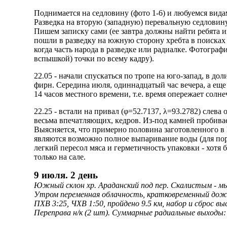
Поднимается на седловину (фото 1-6) и любуемся видам
Разведка на вторую (западную) перевальную седловину
Пишем записку сами (ее завтра должны найти ребята из
пошли в разведку на южную сторону хребта в поисках п
когда часть народа в разведке или радиалке. Фотограф
вспышкой) точки по всему кадру).
22.05 - начали спускаться по тропе на юго-запад, в д
фирн. Середина июля, одиннадцатый час вечера, а еще
14 часов местного времени, т.е. время опережает солне
22.25 - встали на привал (φ=52.7137, λ=93.2782) слев
весьма впечатляющих, кедров. Из-под камней пробивае
Выясняется, что примерно половина заготовленного в
являются возможно полное выпаривание воды (для порци
легкий пересол мяса и герметичность упаковки - хотя
только на сале.
9 июля. 2 день
Южный склон хр. Араданский под пер. Скалистым - мыс 
Утром переменная облачность, кратковременный дождь
ПХВ 3:25, ЧХВ 1:50, пройдено 9.5 км, набор и сброс
Переправа н/к (2 шт). Суммарные радиальные выходы: 