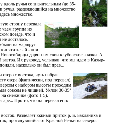
у вдоль ручья со значительным (до 35-
ток ручья, разделяющийся на множество
здесь множество.
угую строну перевала
т чаем группа из
ком поезде, что и
 не досталось.
рибыли на маршрут
скипятить чай - они
я. Новосибирцы дарят нам свои клубовские значки. А
 завтра. Их руковод, услышав, что мы идем в Казыр-
поняли, насколько он был прав...
 озеро с востока, чуть набрав
гу озера (фактически, под перевал).
раверсом с набором высоты проходим
была совсем не лишней. Уклон 30-35°
 на снежнике (фото 1-5).
ре... Про то, что на перевал есть
о-восток. Разделяет южный приток р. Б. Бакланиха и
тик, протянувшийся от Красной Речки на северо-