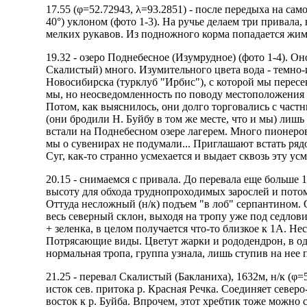
17.55 (φ=52.72943, λ=93.2851) - после передыха на са
40°) уклоном (фото 1-3). На ручье делаем три привала
мелких рукавов. Из подножного корма попадается жимо
19.32 - озеро Поднебесное (Изумрудное) (фото 1-4).
Оно
Скалистый) много. Изумительного цвета вода - темно-
Новосибирска (турклуб "Ирбис"), с которой мы пересек
мы, но неосведомленность по поводу местоположения к
Потом, как выяснилось, они долго торговались с част
(они бродили Н. Буйбу в том же месте, что и мы) лишь
встали на Поднебесном озере лагерем. Много пионеров,
мы о сувенирах не подумали... Приглашают встать ряд
Суг, как-то странно усмехается и выдает сквозь эту ус
20.15 - снимаемся с привала. До перевала еще больше 
высоту для обхода труднопроходимых зарослей и потом
Оттуда несложный (н/к) подъем "в лоб" серпантином.
весь северный склон, выходя на тропу уже под седлови
+ зеленка, в целом получается что-то близкое к 1А. Не
Потрясающие виды. Цветут жарки и рододендрон, в одно
нормальная тропа, группа узнала, лишь ступив на нее 
21.25 - перевал Скалистый (Бакланиха), 1632м, н/к (φ=
исток сев. притока р. Красная Речка. Соединяет севе
восток к р. Буйба. Впрочем, этот хребтик тоже можно