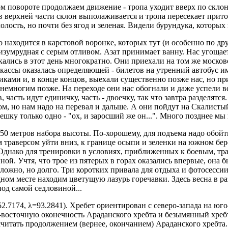
мом повороте продолжаем движение - тропа уходит вверх по склон
, в верхней части склон выполаживается и тропа пересекает при
лость, но почти без ягод и зеленая. Видели бурундука, которых 
 находится в карстовой воронке, которых тут (и особенно по др
изумрудная с серым отливом. Азат принимает ванну. Нас угощае
ались в этот день многократно. Они приехали на том же московс
ассы оказалась определяющей - билетов на утренний автобус им
никами и, в конце концов, выехали существенно позже нас, но п
 немногим позже. На переходе они нас обогнали и даже успели в
 часть идут единичку, часть - двоечку, так что завтра разделятс
ом, но нам надо на перевал и дальше. А они пойдут на Скалистый
мешку только одно - "ох, и заросший же он...". Много позднее мы 
150 метров набора высоты. По-хорошему, для подъема надо обойти
 траверсом уйти вниз, к границе осыпи и зеленки на южном бере
 Однако для тренировки в условиях, приближенных к боевым, т
ной. Учтя, что трое из пятерых в горах оказались впервые, она 
сложно, но долго. Три коротких привала для отдыха и фотосессии
м месте находим цветущую лазурь горечавки. Здесь весна в разга
под самой седловиной...
52.7174, λ=93.2841). Хребет ориентирован с северо-запада на юг
ро-восточную оконечность Араданского хребта и безымянный хреб
 считать продолжением (вернее, окончанием) Араданского хребта.