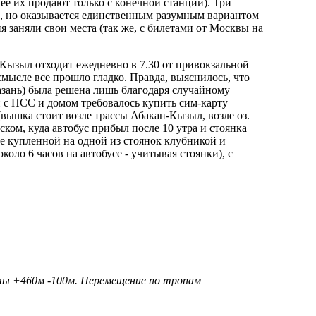
ее их продают только с конечной станции). Три
ым, но оказывается единственным разумным вариантом
 заняли свои места (так же, с билетами от Москвы на
а Кызыл отходит ежедневно в 7.30 от привокзальной
смысле все прошло гладко. Правда, выяснилось, что
зань) была решена лишь благодаря случайному
зи с ПСС и домом требовалось купить сим-карту
 (вышка стоит возле трассы Абакан-Кызыл, возле оз.
вском, куда автобус прибыл после 10 утра и стоянка
е купленной на одной из стоянок клубникой и
оло 6 часов на автобусе - учитывая стоянки), с
ысоты +460м -100м. Перемещение по тропам