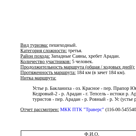
Вид туризма:
пешеходный.
Категория сложности:
третья.
Район похода:
Западные Саяны, хребет Арадан.
Количество участников:
5 человек.
Продолжительность маршрута (общая / ходовых дней):
Протяженность маршрута:
184 км (в зачет 184 км).
Нитка маршрута:
Устье р. Бакланиха - оз. Красное - пер. Прапор 
Кедровый-2 - р. Арадан - г. Тепсель - истоки р.
туристов - пер. Арадан - р. Ровный - р. Ус (устье
Отчет рассмотрен:
МКК ПТК "Траверс"
(116-00-545540
Ф.И.О.