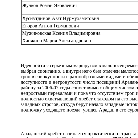
Жучков Роман Яковлевич
Хуснутдинов Азат Нурмухаметович
Егоров Антон Германович
Мужиковская Ксения Владимировна
Ханжина Мария Александровна
Идея пойти с серьезным маршрутом в малопосещаемые 
выбран спонтанно, а внутри него был отмечен малоп
троп в совокупности с разнообразными видами и обили
доступности и нетронутости число посещений Араданск
району за 2006-07 годы сопоставимо с общим числом о
непростыми перевалами и пока что отсутствием троп 
полностью охватывающий хребет с заходом на его высш
западных отрогов, откуда берут начало западные исток
подножку уходящего поезда, увидев Арадан в его суро
Араданский хребет начинается практически от трассы 