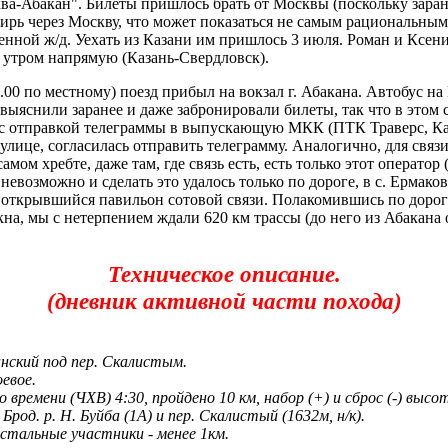
ква-Абакан". Билеты пришлось брать от Москвы (поскольку заран
ибирь через Москву, что может показаться не самым рациональн
нной ж/д. Уехать из Казани им пришлось 3 июля. Роман и Ксения
о утром напрямую (Казань-Свердловск).
.00 по местному) поезд прибыл на вокзал г. Абакана. Автобус н
выяснили заранее и даже забронировали билеты, так что в этом 
а с отправкой телеграммы в выпускающую МКК (ПТК Траверс, Ка
 улице, согласилась отправить телеграмму. Аналогично, для свя
амом хребте, даже там, где связь есть, есть только этот оператор
невозможно и сделать это удалось только по дороге, в с. Ермако
 открывшийся павильон сотовой связи. Полакомившись по дорог
а, мы с нетерпением ждали 620 км трассы (до него из Абакана ок
Техническое описание.
(дневник активной части похода)
нский под пер. Скалистым.
евое.
о времени (ЧХВ) 4:30, пройдено 10 км, набор (+) и сброс (-) в
од. р. Н. Буйба (1А) и пер. Скалистый (1632м, н/к).
стальные участники - менее 1км.