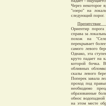
падает - ощущает
Через некоторое в
"озеро" на локал
следующий порог.
Препятствие 
Ориентир порога
справа за локаль
похож на "Селе
перекрывает более
самого левого бе
Однако, эта ступе
круто падает на к
которой бочка. В
обливных обломко
скалы левого бер
Поперек завала ле
проход под правы
необходимо прео
образованные бол
обнос водопадной 
на этом месте об