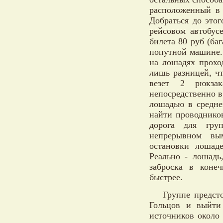
расположенный в 
Добраться до это
рейсовом автобус
билета 80 руб (баг
попутной машине. 
на лошадях прохо
лишь разницей, чт
везет 2 рюкза
непосредственно в
лошадью в средне
найти проводнико
дорога для гру
непрерывном вым
остановки лошад
Реально - лошадь,
заброска в коне
быстрее.
Группе предст
Гольцов и выйти
источников около