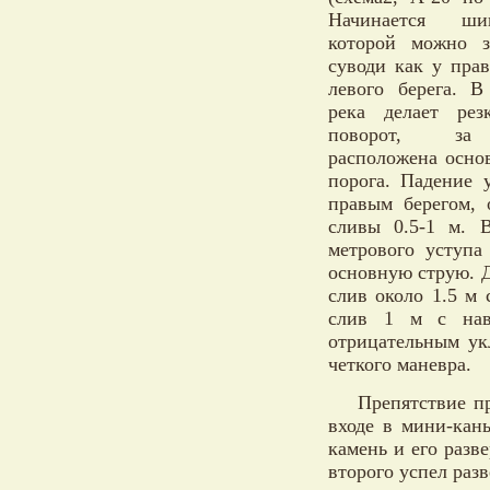
Начинается ши
которой можно з
суводи как у прав
левого берега. В
река делает рез
поворот, за
расположена осно
порога. Падение 
правым берегом, 
сливы 0.5-1 м. 
метрового уступа
основную струю. Д
слив около 1.5 м 
слив 1 м с нав
отрицательным ук
четкого маневра.
Препятствие п
входе в мини-кан
камень и его разв
второго успел раз