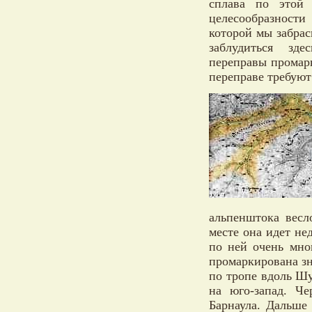
сплава по этой 
целесообразност
которой мы забрас
заблудиться зд
переправы промар
переправе требуют
альпенштока весл
месте она идет нед
по ней очень мно
промаркирована з
по тропе вдоль Шу
на юго-запад. Ч
Барнаула. Дальше