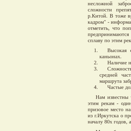
несложной забро
сложности препя
р.Китой. В тоже 
кадром" - информ
отметить, что по
предпринимаются 
сплаву по этим ре
Высокая 
каньонах.
Наличие н
Сложност
средней час
маршрута заб
Частые до
Нам известны 
этим рекам - оди
призовое место на
из г.Иркутска о п
началу 80х годов,