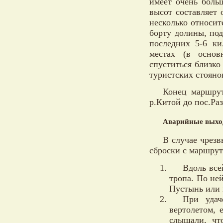
имеет очень боль
высот составляет 
несколько относит
борту долины, под
последних 5-6 ки
местах (в осно
спуститься близко
туристских стояно
Конец маршру
р.Китой до пос.Раз
Аварийные выхо
В случае чрез
сброски с маршрут
Вдоль все
тропа. По не
Пустынь или к
При удач
вертолетом, 
слышали, чт