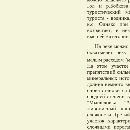
Гол и р.Бобкова
туристический м
туриста - водника
к.с. Однако при
возрастает, и не
высшей категории
На реке можно 
охватывает реку
малым расходом (м
На этом участке
препятствий сильн
минеральных исто
долина немного в
снова становится 
средней степени с
"Мышеловка", "А
живописный кан
сложности. Третий
участок характер
сложными порогам