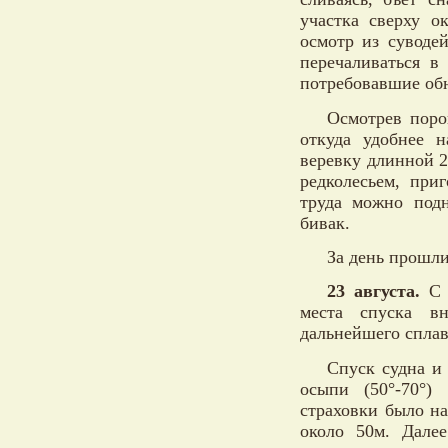
участка сверху о
осмотр из суводе
перечаливаться в
потребовавшие обн
Осмотрев поро
откуда удобнее н
веревку длинной 2
редколесьем, при
труда можно подн
бивак.
За день прошли
23 августа.
С 
места спуска вн
дальнейшего сплав
Спуск судна и
осыпи (50°-70°
страховки было н
около 50м. Дале