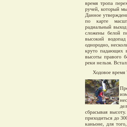
время тропа пере
ручей, который м
Данное утвержден
по карте масшт
радиальный выход
сложены белой п
высокий водопад
однородно, несколь
круто падающих 
высоты правого б
реки нельзя. Встал
Ходовое время 
Пр
из
не
де
сбрасывая высоту
приходиться до 30
каньоне, для того