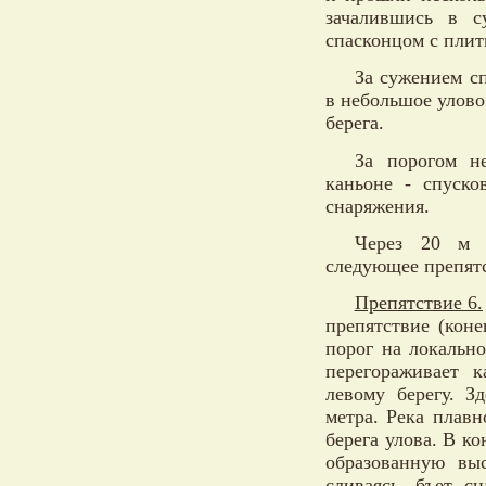
зачалившись в с
спасконцом с плит
За сужением сп
в небольшое улово.
берега.
За порогом н
каньоне - спуско
снаряжения.
Через 20 м б
следующее препят
Препятствие 6.
препятствие (кон
порог на локальн
перегораживает 
левому берегу. З
метра. Река плавн
берега улова. В к
образованную вы
сливаясь, бъет с