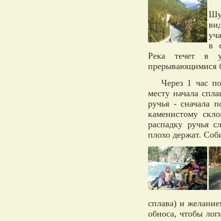
Шу
ви
уч
в 
Река течет в у
прерывающимися 
Через 1 час п
месту начала спла
ручья - сначала 
каменистому скло
распадку ручья с
плохо держат. Соб
сплава) и желание
обноса, чтобы лог