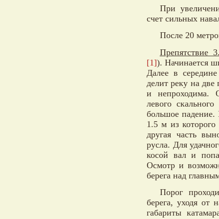
При увеличени
счет сильных нава
После 20 метро
Препятствие 3
[1]
). Начинается ш
Далее в середине
делит реку на две
и непроходима. 
левого скального
большое падение. 
1.5 м из которого
другая часть вы
русла. Для удачно
косой вал и попа
Осмотр и возможн
берега над главны
Порог проход
берега, уходя от 
габариты катамар