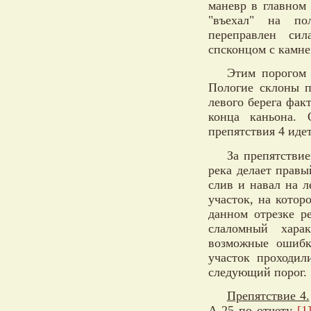
маневр в главном 
"въехал" на по
переправлен си
спсконцом с камне
Этим порогом
Пологие склоны п
левого берега фак
конца каньона. 
препятствия 4 идет
За препятствие
река делает прав
слив и навал на л
участок, на котор
данном отрезке р
слаломный харак
возможные ошибк
участок проходил
следующий порог.
Препятствие 4.
А-25 по отчету
[1