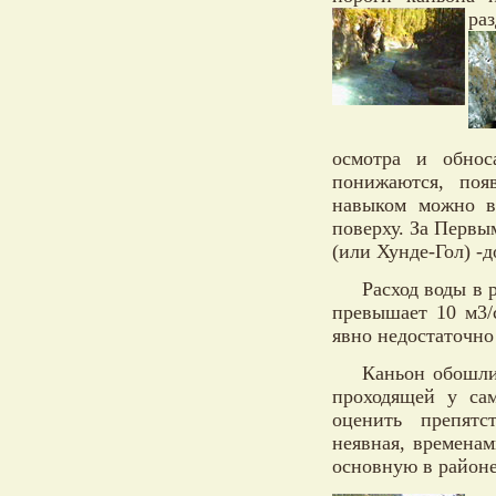
ра
осмотра и обнос
понижаются, поя
навыком можно в
поверху. За Первы
(или Хунде-Гол) -
Расход воды в 
превышает 10 м3/
явно недостаточно
Каньон обошли
проходящей у сам
оценить препят
неявная, временам
основную в районе