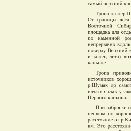
самый верхний ка
Тропа на пер.Ш
От границы леса
Восточной Сиби
площадка для отды
по каменной ро
непрерывно вдоль
поверху Верхний к
и конец лета) во
каньоне.
Тропа привод
источников хорош
р.Шумак до само
начать сплав у са
Первого каньона.
При заброске и
пешком по хорошо
расстояние от р.К
км. Это расстояние