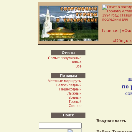
Главная
|
«Фил
«Общалк
Отчеты
Самые популярные
Новые
Все
По видам
п
Местные маршруты
по 
Велосипедный
Пешеходный
со
Лыжный
Водный
Горный
Спелео
Поиск
Вводная часть
Район Тукинск