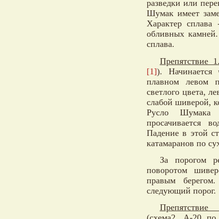
разведки или пере
Шумак имеет заме
Характер сплава 
обливных камней.
сплава.
Препятствие 1
[1]
). Начинается
плавном левом п
светлого цвета, л
слабой шиверой, к
Русло Шумака 
просачивается в
Падение в этой с
катамаранов по су
За порогом р
поворотом шивер
правым берегом
следующий порог.
Препятствие
(схема2, А-20 п