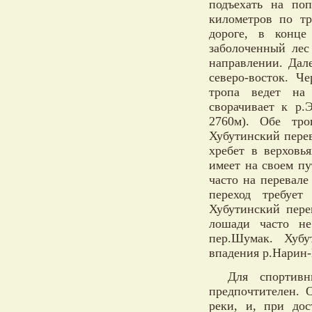
подъехать на по
километров по тр
дороге, в конце
заболоченный лес
направлении. Дал
северо-восток. Ч
тропа ведет на 
сворачивает к р.
2760м). Обе тро
Хубутинский перева
хребет в верховь
имеет на своем п
часто на перевал
переход требует
Хубутинский пере
лошади часто не
пер.Шумак. Хуб
впадения р.Нарин-
Для спортив
предпочтителен. 
реки, и, при дос