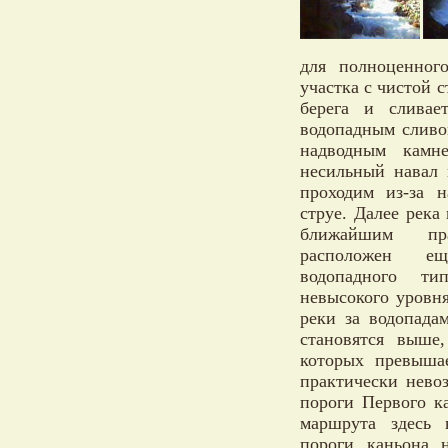
для полноценног
участка с чистой 
берега и слива
водопадным сливо
надводным камн
несильный навал 
проходим из-за н
струе. Далее река 
ближайшим пр
расположен е
водопадного тип
невысокого уровн
реки за водопада
становятся выше
которых превышае
практически нево
пороги Первого ка
маршрута здесь 
пороги каньона 