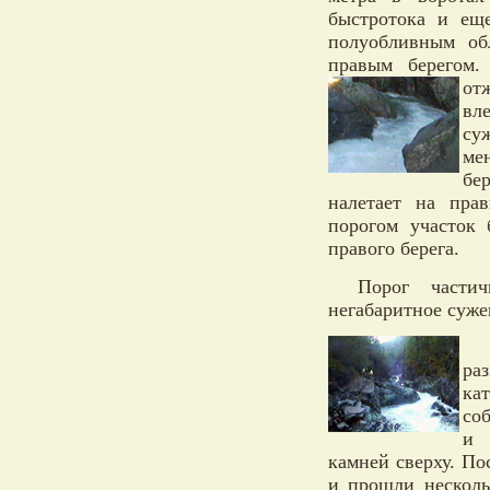
быстротока и ещ
полуобливным об
правым берегом.
от
вл
су
ме
бе
налетает на пра
порогом участок
правого берега.
Порог части
негабаритное суже
ра
ка
со
и 
камней сверху. По
и прошли несколь