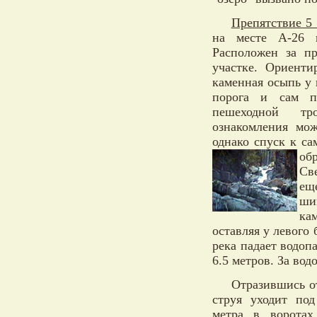
Препятствие 5 (
на месте А-26
Расположен за п
участке. Ориенти
каменная осыпь у 
порога и сам п
пешеходной тр
ознакомления мож
однако спуск к са
об
Св
ещ
ши
ка
оставляя у левого 
река падает водоп
6.5 метров. За вод
Отразившись от
струя уходит под
метра в воротах