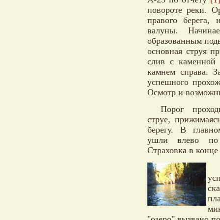
повороте реки. О
правого берега,
валуны. Начина
образованным подв
основная струя пр
слив с каменной 
камнем справа. З
успешного прохож
Осмотр и возможны
Порог прохо
струе, прижимаяс
берегу. В главн
ушли влево по 
Страховка в конце
ус
ск
пл
ми
"озеро" вызвано п