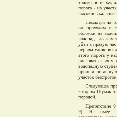
только по верху, 
порога - на участк
высокие скальные 
Несмотря на то
он проходим в с
обломки на водоп
водопада до каме
уйти в правую час
первом сливе выгл
этого порога у н
рисковать своим 
водопадную ступен
прошли оставшуюс
участок быстроток
Следующее преп
котором Шумак те
породой.
Препятствие 9 (
9). Не имеет 
ориентиров, кром