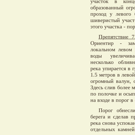
участок в кон
образованный огр
проход у левого 
шиверистый участ
этого участка - пор
Препятствие 7
Ориентир - за
локальном левом 
воды увеличив
несколько облив
река упирается в 
1.5 метров в лево
огромный валун, о
Здесь слив более 
по полочке и осып
на входе в порог в
Порог обнесли
берега и сделав 
река снова успокаи
отдельных камней