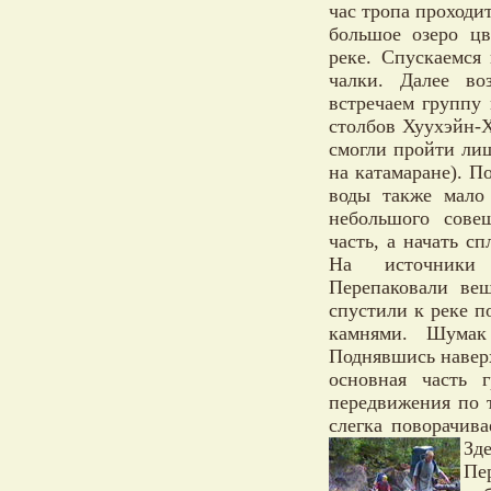
час тропа проходи
большое озеро цв
реке. Спускаемся
чалки. Далее во
встречаем группу
столбов Хуухэйн-Х
смогли пройти ли
на катамаране).
По
воды также мало
небольшого сов
часть, а начать сп
На источники 
Перепаковали вещ
спустили к реке п
камнями. Шумак
Поднявшись наверх
основная часть г
передвижения по т
слегка поворачив
Зд
Пе