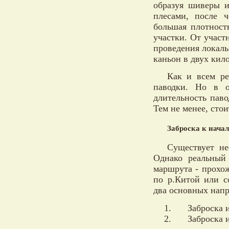
образуя шиверы и
плесами, после 
большая плотност
участки. От участ
проведения локаль
каньон в двух кило
Как и всем р
паводки. Но в о
длительность паво
Тем не менее, стои
Заброска к нача
Существует не
Однако реальный 
маршрута - прохо
по р.Китой или с
два основных напр
Заброска 
Заброска 