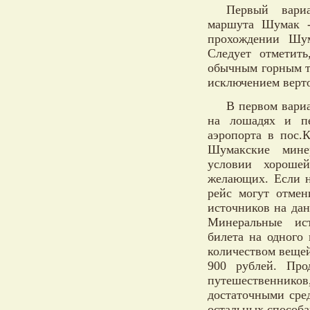
Первый вариа
маршута Шумак -
прохождении Шум
Следует отметить
обычным горным тр
исключением верто
В первом вариа
на лошадях и пе
аэропорта в пос.
Шумакские мине
условии хорошей
желающих. Если н
рейс могут отме
источников на да
Минеральные ист
билета на одного 
количеством вещей
900 рублей. Про
путешественников
достаточными сре
остальных способ