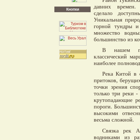
давних времен.
Кнопки
сделало доступн
Уникальная приро
горной тундры и
множество водны
большинство из ко
В нашем пу
классический мар
наиболее полново
Река Китой в 
притоков, берущих
точки зрения спо
только три реки 
крутопадающие р
пороги. Большинст
высокими отвесн
весьма сложной.
Связка рек А
водниками из ра