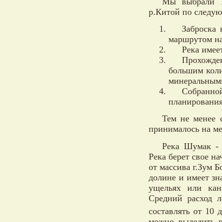
Мы выбрали Ш
р.Китой по следу
Заброска 
маршрутом н
Река имее
Прохожде
большим коли
минеральным
Собранн
планирования
Тем не менее 
принималось на ме
Река Шумак - 
Река берет свое н
от массива г.Зум 
долине и имеет зн
ущельях или кан
Средний расход л
составлять от 10 
можно выделить р