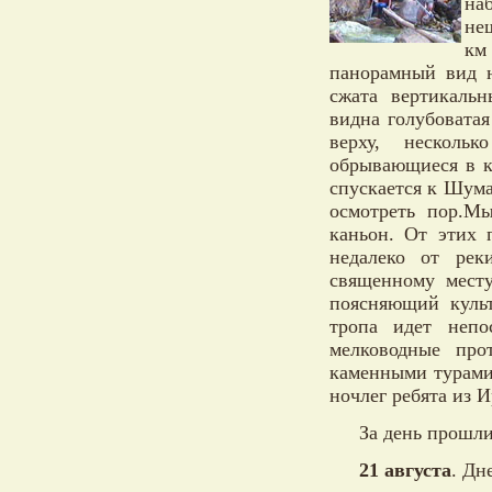
на
не
км
панорамный вид н
сжата вертикаль
видна голубовата
верху, несколь
обрывающиеся в ка
спускается к Шума
осмотреть пор.Мы
каньон. От этих 
недалеко от рек
священному месту
поясняющий культ
тропа идет непо
мелководные про
каменными турами.
ночлег ребята из И
За день прошли 
21 августа
. Дн