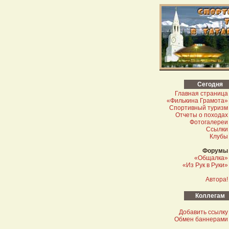
Сегодня
Главная страница
«Филькина Грамота»
Спортивный туризм
Отчеты о походах
Фотогалереи
Ссылки
Клубы
Форумы
«Общалка»
«Из Рук в Руки»
Автора!
Коллегам
Добавить ссылку
Обмен баннерами