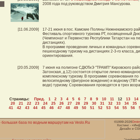
2008 года под руководством Дмитрия Мансурова.
[11.06.2009]
17-21 июня в пос. Камские Поляны Нижнекамского ра
Фестиваль спортивного туризма РТ, посвященный Дн
(Чемпионат и Первенство Республики Татарстан на 
дистанциях).
В программе проведение личных и командных соревн
пешеходному туризму на дистанциях 2-3-го класса, д
ориентирования.
[20.05.2009]
7 июня на полигоне СДЮТиЭ "ТРАМП" Кировского район
Затонская, д.12) состоится открытое лично-командно
комплексному туризму. В программе соревнования по
велосипедному (фигурное вождение) и водному (ТВТ-к
воде) туризму. Соревнования проводятся в трех возра
Страницы:
Пред.
1
2
3
4
5
6
7
8
9
10
11
12
13
14
20
21
22
23
24
25
26
27
28
29
30
31
32
33
34
35
41
42
43
44
45
46
47
48
49
50
51
52
53
54
55
56
©1999-2026
Dmit
Хостинг - «Ин
Дизайн и CGI
"/var/www/