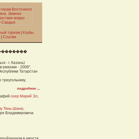
ный туризм
|
Клубы
|
Ссылки
��������
к - г. Казань)
 рюкзаке - 2009",
еспублики Татарстан
о треугольнику,
подробнее ...
графий
озер Марий Эл
,
ому Тянь-Шаню
,
горя Владимировича
, пройденном в августе