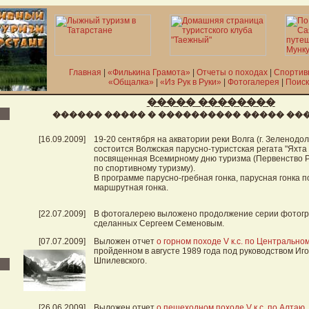
Главная
|
«Филькина Грамота»
|
Отчеты о походах
|
Спортив
«Общалка»
|
«Из Рук в Руки»
|
Фотогалерея
|
Поиск
����� ��������
������ ����� � ���������� ����� ��
[16.09.2009]
19-20 сентября на акватории реки Волга (г. Зеленодольс
состоится Волжская парусно-туристская регата "Яхта в
посвященная Всемирному дню туризма (Первенство Р
по спортивному туризму).
В программе парусно-гребная гонка, парусная гонка п
маршрутная гонка.
[22.07.2009]
В фотогалерею выложено продолжение серии фото
сделанных Сергеем Семеновым.
[07.07.2009]
Выложен отчет
о горном походе V к.с. по Центральн
пройденном в августе 1989 года под руководством И
Шпилевского.
[26.06.2009]
Выложен отчет
о пешеходном походе V к.с. по Алтаю