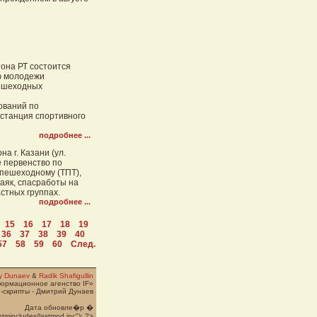
йона РТ состоится
ю молодежи
пешеходных
ований по
истанция спортивного
подробнее ...
а г. Казани (ул.
е первенство по
 пешеходному (ТПТ),
аяк, спасработы на
стных группах.
подробнее ...
15
16
17
18
19
36
37
38
39
40
57
58
59
60
След.
ry Dunaev
&
Radik Shafigullin
формационное агенство IF»
-скрипты - Дмитрий Дунаев
Дата обновле�p �
htmincludes/lastmod.inc"); ?>