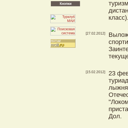
туризм
Кнопки
дистан
класс)
[27.02.2012]
Вылож
спорт
Заинте
текуще
[15.02.2012]
23 фе
туриа
лыжня
Отече
"Локом
приста
Дол.