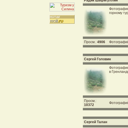
Радик Шафигуллин
Фотографии
горному ту
Просм.:
4906
Фотографи
Сергей Головин
Фотографии
в Гренланд
Просм.:
Фотографи
10372
Сергей Талан