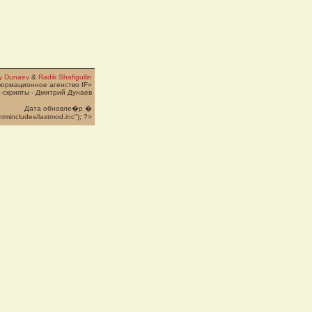
ry Dunaev
&
Radik Shafigullin
формационное агенство IF»
-скрипты - Дмитрий Дунаев
Дата обновле�p �
htmincludes/lastmod.inc"); ?>