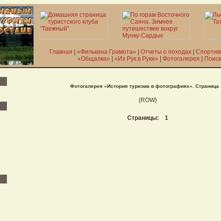
Главная
|
«Филькина Грамота»
|
Отчеты о походах
|
Спортив
«Общалка»
|
«Из Рук в Руки»
|
Фотогалерея
|
Поиск
Фотогалерея «История туризма в фотографиях». Страница 
{ROW}
Страницы: 1