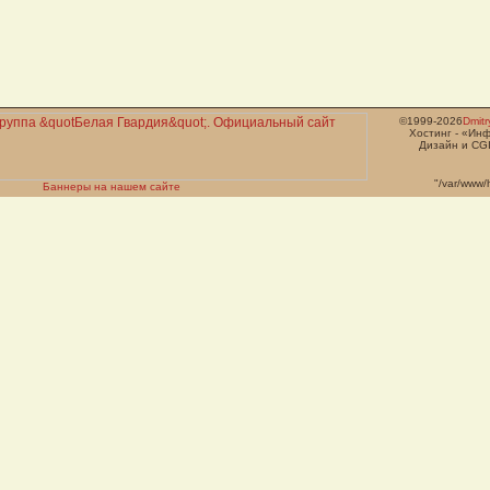
©1999-2026
Dmit
Хостинг - «Ин
Дизайн и CGI
"/var/www/
Баннеры на нашем сайте