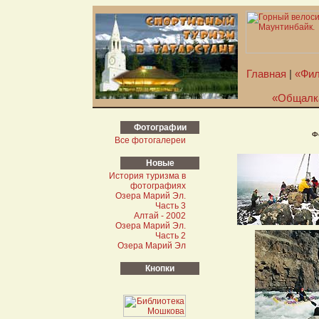
Главная
|
«Фил
«Общалк
Фотографии
Ф
Все фотогалереи
Новые
История туризма в
фотографиях
Озера Марий Эл.
Часть 3
Алтай - 2002
Озера Марий Эл.
Часть 2
Озера Марий Эл
Кнопки