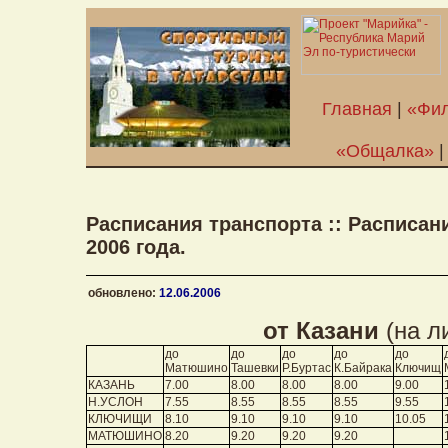
Главная
|
«Фил
«Общалка»
Расписания транспорта :: Расписа
2006 года.
обновлено:
12.06.2006
от Казани
(на л
до
до
до
до
до
Матюшино
Ташевки
Р.Буртас
К.Байрака
Ключищ
КАЗАНЬ
7.00
8.00
8.00
8.00
9.00
Н.УСЛОН
7.55
8.55
8.55
8.55
9.55
КЛЮЧИЩИ
8.10
9.10
9.10
9.10
10.05
МАТЮШИНО
8.20
9.20
9.20
9.20