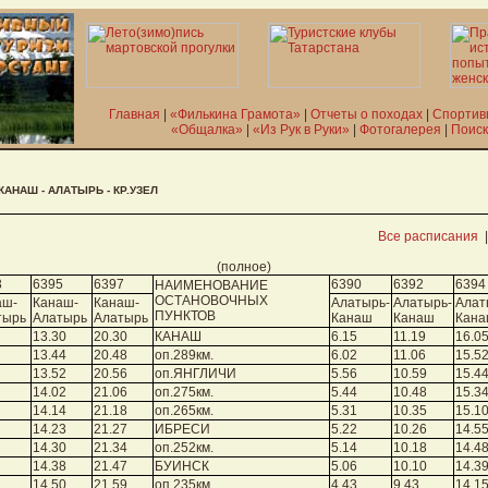
Главная
|
«Филькина Грамота»
|
Отчеты о походах
|
Спортив
«Общалка»
|
«Из Рук в Руки»
|
Фотогалерея
|
Поиск
 КАНАШ - АЛАТЫРЬ - КР.УЗЕЛ
Все расписания
(полное)
3
6395
6397
6390
6392
6394
НАИМЕНОВАНИЕ
ОСТАНОВОЧНЫХ
аш-
Канаш-
Канаш-
Алатырь-
Алатырь-
Алат
ПУНКТОВ
тырь
Алатырь
Алатырь
Канаш
Канаш
Кан
13.30
20.30
КАНАШ
6.15
11.19
16.0
13.44
20.48
оп.289км.
6.02
11.06
15.5
13.52
20.56
оп.ЯНГЛИЧИ
5.56
10.59
15.4
14.02
21.06
оп.275км.
5.44
10.48
15.3
14.14
21.18
оп.265км.
5.31
10.35
15.1
14.23
21.27
ИБРЕСИ
5.22
10.26
14.5
14.30
21.34
оп.252км.
5.14
10.18
14.4
14.38
21.47
БУИНСК
5.06
10.10
14.3
14.50
21.59
оп.235км.
4.43
9.43
14.1