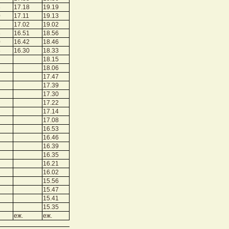
8
17.18
19.19
0
17.11
19.13
2
17.02
19.02
8
16.51
18.56
0
16.42
18.46
8
16.30
18.33
18.15
18.06
17.47
17.39
17.30
17.22
17.14
17.08
16.53
16.46
16.39
16.35
16.21
16.02
15.56
15.47
15.41
15.35
еж.
еж.