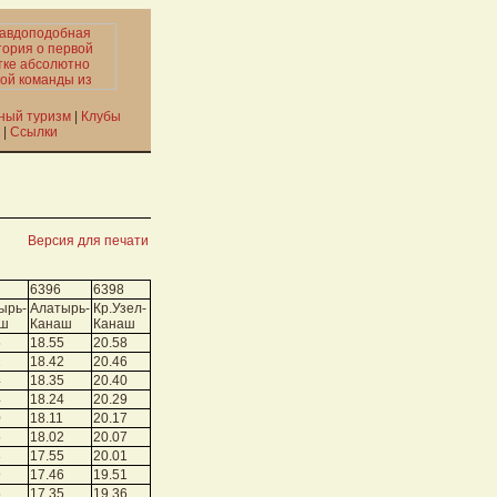
ный туризм
|
Клубы
|
Ссылки
|
Версия для печати
6396
6398
ырь-
Алатырь-
Кр.Узел-
аш
Канаш
Канаш
5
18.55
20.58
2
18.42
20.46
4
18.35
20.40
4
18.24
20.29
0
18.11
20.17
5
18.02
20.07
8
17.55
20.01
9
17.46
19.51
5
17.35
19.36