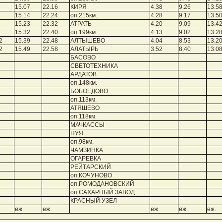
15.07
22.16
КИРЯ
4.38
9.26
13.5
15.14
22.24
оп.215км.
4.28
9.17
13.5
15.23
22.32
АТРАТЬ
4.20
9.09
13.4
15.32
22.40
оп.199км.
4.13
9.02
13.2
2
15.39
22.48
АЛТЫШЕВО
4.04
8.53
13.2
2
15.49
22.58
АЛАТЫРЬ
3.52
8.40
13.0
БАСОВО
СВЕТОТЕХНИКА
АРДАТОВ
оп.148км.
БОБОЕДОВО
оп.113км.
АТЯШЕВО
оп.118км.
МАЧКАССЫ
НУЯ
оп.98км.
ЧАМЗИНКА
ОГАРЕВКА
РЕЙТАРСКИЙ
оп.КОЧУНОВО
оп.РОМОДАНОВСКИЙ
оп.САХАРНЫЙ ЗАВОД
КРАСНЫЙ УЗЕЛ
еж.
еж.
еж.
еж.
еж.