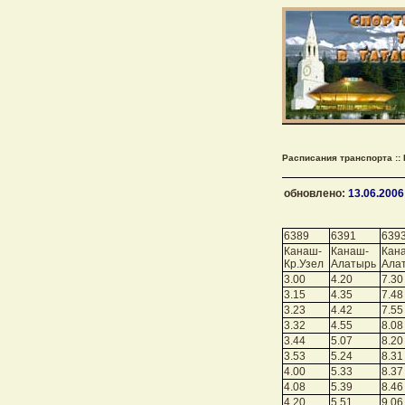
Расписания транспорта ::
обновлено:
13.06.2006
6389
6391
639
Канаш-
Канаш-
Кан
Кр.Узел
Алатырь
Ала
3.00
4.20
7.30
3.15
4.35
7.48
3.23
4.42
7.55
3.32
4.55
8.08
3.44
5.07
8.20
3.53
5.24
8.31
4.00
5.33
8.37
4.08
5.39
8.46
4.20
5.51
9.06