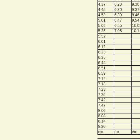
4.37
6.23
9.30
4.45
6.30
9.37
4.53
6.39
9.46
5.01
6.47
9.54
5.09
6.55
10.0
5.35
7.05
10.1
5.52
6.01
6.12
6.23
6.35
6.44
6.51
6.59
7.12
7.18
7.23
7.29
7.42
7.47
8.00
8.08
8.14
8.20
еж.
еж.
еж.