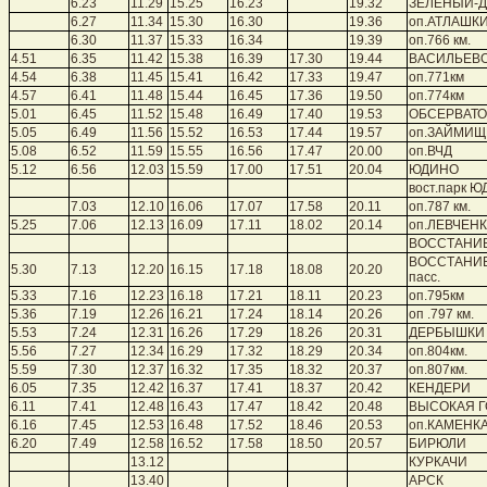
6.23
11.29
15.25
16.23
19.32
ЗЕЛЕНЫЙ-
6.27
11.34
15.30
16.30
19.36
оп.АТЛАШК
6.30
11.37
15.33
16.34
19.39
оп.766 км.
4.51
6.35
11.42
15.38
16.39
17.30
19.44
ВАСИЛЬЕВ
4.54
6.38
11.45
15.41
16.42
17.33
19.47
оп.771км
4.57
6.41
11.48
15.44
16.45
17.36
19.50
оп.774км
5.01
6.45
11.52
15.48
16.49
17.40
19.53
ОБСЕРВАТ
5.05
6.49
11.56
15.52
16.53
17.44
19.57
оп.ЗАЙМИЩ
5.08
6.52
11.59
15.55
16.56
17.47
20.00
оп.ВЧД
5.12
6.56
12.03
15.59
17.00
17.51
20.04
ЮДИНО
вост.парк 
7.03
12.10
16.06
17.07
17.58
20.11
оп.787 км.
5.25
7.06
12.13
16.09
17.11
18.02
20.14
оп.ЛЕВЧЕН
ВОССТАНИ
ВОССТАНИ
5.30
7.13
12.20
16.15
17.18
18.08
20.20
пасс.
5.33
7.16
12.23
16.18
17.21
18.11
20.23
оп.795км
5.36
7.19
12.26
16.21
17.24
18.14
20.26
оп .797 км.
5.53
7.24
12.31
16.26
17.29
18.26
20.31
ДЕРБЫШКИ
5.56
7.27
12.34
16.29
17.32
18.29
20.34
оп.804км.
5.59
7.30
12.37
16.32
17.35
18.32
20.37
оп.807км.
6.05
7.35
12.42
16.37
17.41
18.37
20.42
КЕНДЕРИ
6.11
7.41
12.48
16.43
17.47
18.42
20.48
ВЫСОКАЯ Г
6.16
7.45
12.53
16.48
17.52
18.46
20.53
оп.КАМЕНК
6.20
7.49
12.58
16.52
17.58
18.50
20.57
БИРЮЛИ
13.12
КУРКАЧИ
13.40
АРСК