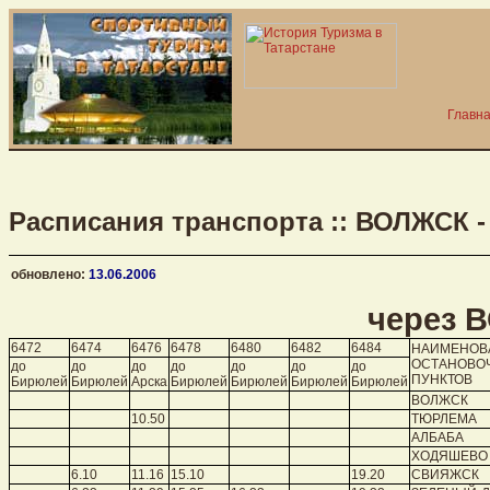
Главн
Расписания транспорта :: ВОЛЖСК 
обновлено:
13.06.2006
через 
6472
6474
6476
6478
6480
6482
6484
НАИМЕНОВ
ОСТАНОВО
до
до
до
до
до
до
до
ПУНКТОВ
Бирюлей
Бирюлей
Арска
Бирюлей
Бирюлей
Бирюлей
Бирюлей
ВОЛЖСК
10.50
ТЮРЛЕМА
АЛБАБА
ХОДЯШЕВО
6.10
11.16
15.10
19.20
СВИЯЖСК