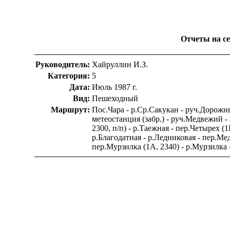
Отчеты на сер
Руководитель:
Хайруллин И.З.
Категория:
5
Дата:
Июль 1987 г.
Вид:
Пешеходный
Маршрут:
Пос.Чара - р.Ср.Сакукан - руч.Дорожны
метеостанция (забр.) - руч.Медвежий -
2300, п/п) - р.Таежная - пер.Четырех (
р.Благодатная - р.Ледниковая - пер.Ме
пер.Мурзилка (1А, 2340) - р.Мурзилка -