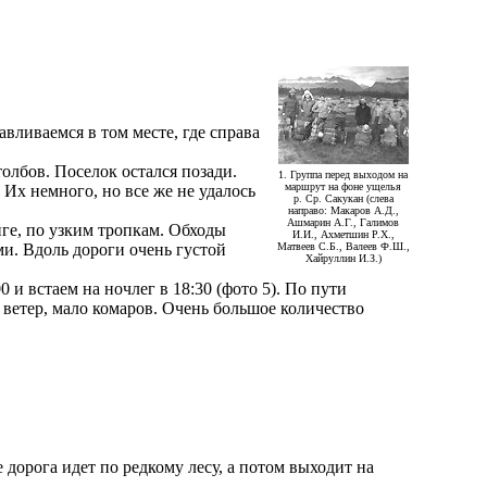
вливаемся в том месте, где справа
олбов. Поселок остался позади.
1. Группа перед выходом на
маршрут на фоне ущелья
 Их немного, но все же не удалось
р. Ср. Сакукан (слева
направо: Макаров А.Д.,
Ашмарин А.Г., Галимов
йге, по узким тропкам. Обходы
И.И., Ахметшин Р.Х.,
и. Вдоль дороги очень густой
Матвеев С.Б., Валеев Ф.Ш.,
Хайруллин И.З.)
и встаем на ночлег в 18:30 (фото 5). По пути
й ветер, мало комаров. Очень большое количество
 дорога идет по редкому лесу, а потом выходит на