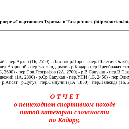
вере «Спортивного Туризма в Татарстане» (http://tourism.intat
й - пер.Архар (1Б, 2550) - Л.исток р.Порог - пер.70-летия Октябр
 лед.Азаровой - пер.3-х жандармов - р.Кодар - пер.Преображенско
1Б, 2600) - пер.Сов.Географов (2А, 2700) - р.В.Сакукан - пер.В.С
двежий (1А, 2300) - р.Ср.Сакукан - пер.УПИ (1Б, 2450) - пер.Оли
 р.Апсат - р.Дугуа - пер.Сыпучий (1А, 1850) - пер.Надежда (1Б, 2
О Т Ч Е Т
о пешеходном спортивном походе
пятой категории сложности
по Кодару,