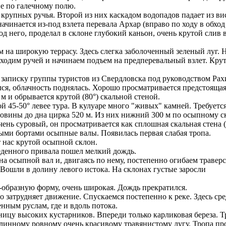
ие по галечному полю.
а крупных ручья. Второй из них каскадом водопадов падает из ви
ачинается из-под взлета перевала Архар (вправо по ходу в обход 
д него, проделал в склоне глубокий каньон, очень крутой слив 
им на широкую террасу. Здесь слегка заболоченный зеленый луг.
еходим ручей и начинаем подъем на предперевальный взлет. Крути
записку группы туристов из Свердловска под руководством Рахимо
лся, облачность поднялась. Хорошо просматривается предстоящая
м и обрывается крутой (80°) скальной стеной.
ой 45-50° левее тура. В кулуаре много "живых" камней. Требуетс
ловины до дна цирка 520 м. Из них нижний 300 м по осыпному с
чень суровый, он просматривается как сплошная скальная стена 
ьными бортами осыпные валы. Появилась первая слабая тропа.
т нас крутой осыпной склон.
беденного привала пошел мелкий дождь.
 на осыпной вал и, двигаясь по нему, постепенно огибаем травер
 Вошли в долину левого истока. На склонах густые заросли
-образную форму, очень широкая. Дождь прекратился.
но затрудняет движение. Спускаемся постепенно к реке. Здесь ср
енным руслам, где и вдоль потока.
аницу высоких кустарников. Впереди только карликовая береза. 
длинному ровному очень красивому травянистому лугу. Тропа пр