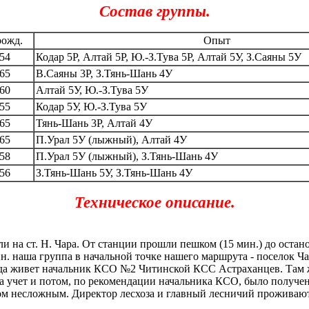
Состав группы.
рожд.
Опыт
54
Кодар 5Р, Алтай 5Р, Ю.-З.Тува 5Р, Алтай 5У, З.Саяны 5У
65
В.Саяны 3Р, З.Тянь-Шань 4У
60
Алтай 5У, Ю.-З.Тува 5У
55
Кодар 5У, Ю.-З.Тува 5У
65
Тянь-Шань 3Р, Алтай 4У
65
П.Урал 5У (лыжный), Алтай 4У
58
П.Урал 5У (лыжный), З.Тянь-Шань 4У
56
З.Тянь-Шань 5У, З.Тянь-Шань 4У
Техническое описание.
и на ст. Н. Чара. От станции прошли пешком (15 мин.) до остано
мин. наша группа в начальной точке нашего маршрута - поселок Ч
юда живет начальник КСО №2 Читинской КСС Астраханцев. Там
а учет и потом, по рекомендации начальника КСО, было получен
ом несложным. Директор лесхоза и главный лесничий проживают