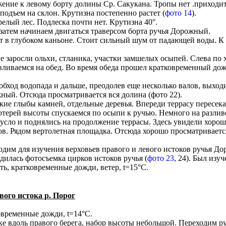
ижение к левому борту долины Ср. Сакукана. Тропы нет .приходит
подъем на склон. Крутизна постепенно растет (
фото 14
).
елый лес. Подлеска почти нет. Крутизна 40°.
.затем начинаем двигаться траверсом борта ручья Дорожный.
ет в глубоком каньоне. Стоит сильный шум от падающей воды. К
ые заросли ольхи, стланика, участки замшелых осыпей. Слева по 
вливаемся на обед. Во время обеда прошел кратковременный дожд
 обход водопада и дальше, преодолев еще несколько валов, вых
ный. Отсюда просматривается вся долина (фото 22).
дкие глыбы камней, отдельные деревья. Впереди террасу пересека
терей высоты спускаемся по осыпи к ручью. Немного на разливе
е русло и поднялись на продолжение террасы. Здесь увидели хор
ов. Рядом вертолетная площадка. Отсюда хорошо просматриваетс
одим для изучения верховьев правого и левого истоков ручья Д
одилась фотосъемка цирков истоков ручья (
фото 23
, 24). Был изуч
ть, кратковременные дожди, ветер, t=15°C.
евого истока р. Порог
ковременные дожди, t=14°C.
пке вдоль правого берега, набор высоты небольшой. Переходим р