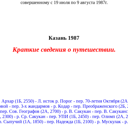
совершенному с 19 июля по 9 августа 1987г.
Казань 1987
Краткие сведения о путешествии.
. Архар (1Б, 2550) - Л. исток р. Порог
- пер. 70-летия Октября (2
овой - пер. 3-х жандармов - р. Кодар
- пер. Преображенского (2Б, 
- пер. Сов. Географов (2А, 2700) - р. В. Сакукан - пер. В. Сакука
 2300) - р. Ср. Сакукан
- пер. УПИ (1Б, 2450) - пер. Олимп (2А, 
р. Сыпучий (1А, 1850) - пер. Надежда (1Б, 2100) - р. Мускулак
- 