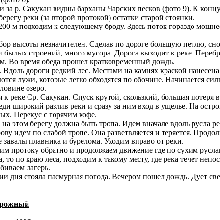
и за р. Сакукан видны барханы Чарских песков (фото 9). К концу
берегу реки (за второй протокой) остатки старой стоянки.
 200 м подходим к следующему броду. Здесь поток гораздо мощне
абор высоты незначителен. Сделав по дороге большую петлю, сно
ки былых строений, много мусора. Дорога выходит к реке. Переб
аем. Во время обеда прошел кратковременный дождь.
. Вдоль дороги редкий лес. Местами на камнях краской нанесена
чаются лужи, которые легко обходятся по обочине. Начинается с
ловине озеро.
 к реке Ср. Сакукан. Спуск крутой, скользкий, большая потеря 
еди широкий разлив реки и сразу за ним вход в ущелье. На остр
ых. Перекус с горячим кофе.
А на этом берегу должна быть тропа. Идем вначале вдоль русла ре
ову идем по слабой тропе. Она разветвляется и теряется. Прод
е завалы плавника и бурелома. Уходим вправо от реки.
им протоку обратно и продолжаем движение где по сухим руслам,
га, то по краю леса, подходим к такому месту, где река течет н
биваем лагерь.
ии дня стояла пасмурная погода. Вечером пошел дождь. Дует све
Дорожный