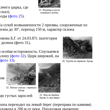
сячего цирка, где
25. Водопад в русле
скал).
основного истока
воды (
фото 25
).
 На сухой возвышенности 2 призмы, сооруженные из
зна до 30°, перепад 150 м, характер склона
ва Б.Г. от 24.03.87г. (категория
 долина (фото 31).
я особая осторожность. Спускаемся
клону (
фото 32
). Цирк широкий, на
(
фото 33
).
28. Группа на перевале Архар
сом
32. Начало спуска с перевала
Архар
еди густых зарослей
33. Вид на перевал
Архар со дна цирка
Тропа переходит на левый берег (переправа по камням)
оложена в 200 м от реки. Продолжая движение,