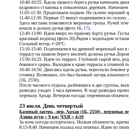
10:40-10:55. Вдоль правого берега ручья начинаем дв
кедрового стланика и поваленных деревьев. Начинаем 
11:05-11:30. Продолжаем подъем. На склоне хороший зр
11:40-12:30. Первые 15 минут поднимаемся по склону 
Здесь местами появляются звериные тропы. Ручей теч
вошли в долину ручья (фото 16,
17
).
12:40-13:00. Идем вверх по правому борту ручья. Густ
красивый водопад (фото 20).Рядом с водопадом остана
Сильный ветер, t=20°C.
15:10-15:40. Поднимаемся на древний моренный вал в
террасу на правом берегу висячей долины ручья Дорож
15:50-16:25. Идем по террасе. Глубокий сырой мох, ре
бокового цирка. Выходим к краю террасы и плавной по
16:40-16:50. Двигаясь вдоль ручья, пересекли боково
стоянку. Возможно, это был базовый лагерь альпинист
(1Б, 2550).
После часового отдыха, разбившись в две группы, вых
разведку уходит 3 часа времени. В ходе разведки пров
перевалу Архар. Вечером погода: переменная облачнос
23 июля. День четвертый
Базовый лагерь - пер. Архар (1Б, 2550) - верховья л
Длина пути = 9 км; ЧХВ = 4:10
За ночь погода испортилась. Низкая облачность, крат
8:15-8:40. Начинаем подход под перевал. Идем по тро