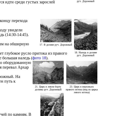
ся идти среди густых зарослей
руч. Дорожный
 концу перехода
ходу увидели
ь (14:30-14:45).
одим на обширную
17. В долине руч. Дорожный
ет глубокое русло притока из правого
18. Наледь в долине
руч. Дорожный
 большая наледь (
фото 18
).
ошо оборудованную
я перевал Архар
орожный. На
ен путь к
21. Цирк в левом борту
23. Цирк в верховьях
долины руч. Дорожный
правого истока (вид из цирка
левого истока)
учей по камням. В