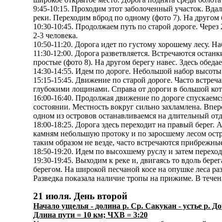
9:45-10:15. Проходим этот заболоченный участок. Вдал
реки. Переходим вброд по одному (фото 7). На другом 
10:30-10:45. Продолжаем путь по старой дороге. Через
2-3 человека.
10:50-11:20. Дорога идет по густому хорошему лесу. Н
11:30-12:00. Дорога разветвляется. Встречаются остан
простые (фото 8). На другом берегу навес. Здесь обед
14:30-14:55. Идем по дороге. Небольшой набор высоты
15:15-15:45. Движение по старой дороге. Часто встре
глубокими лощинами. Справа от дороги в большой кот
16:00-16:40. Продолжая движение по дороге спускаемся
состоянии. Местность вокруг сильно захламлена. Впер
одном из островов останавливаемся на длительный отд
18:00-18:25. Дорога здесь переходит на правый берег. 
камням небольшую протоку и по заросшему лесом остр
таким образом не везде, часто встречаются прибрежны
18:50-19:20. Идем по высохшему руслу и затем переход
19:30-19:45. Выходим к реке и, двигаясь то вдоль бере
берегом. На широкой песчаной косе на опушке леса раз
Разведка показала наличие тропы на прижиме. В течен
21 июля. День второй
Начало ущелья - долина р. Ср. Сакукан - устье р. 
Длина пути = 10 км; ЧХВ = 3:20