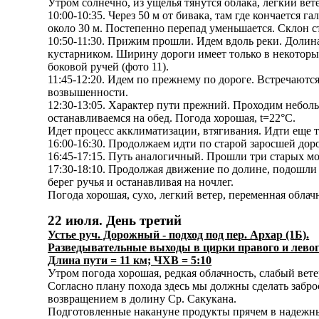
Утром солнечно, из ущелья тянутся облака, легкий вете
10:00-10:35. Через 50 м от бивака, там где кончается 
около 30 м. Постепенно перепад уменьшается. Склон с
10:50-11:30. Прижим прошли. Идем вдоль реки. Долина
кустарником. Ширину дороги имеет только в некоторых 
боковой ручей (фото 11).
11:45-12:20. Идем по прежнему по дороге. Встречаютс
возвышенности.
12:30-13:05. Характер пути прежний. Проходим небол
останавливаемся на обед. Погода хорошая, t=22°C.
Идет процесс акклиматизации, втягивания. Идти еще 
16:00-16:30. Продолжаем идти по старой заросшей до
16:45-17:15. Путь аналогичный. Прошли три старых мо
17:30-18:10. Продолжая движение по долине, подошли
берег ручья и останавливая на ночлег.
Погода хорошая, сухо, легкий ветер, переменная обла
22 июля. День третий
Устье руч. Дорожный - подход под пер. Архар (1Б).
Разведывательные выходы в цирки правого и левог
Длина пути = 11 км; ЧХВ = 5:10
Утром погода хорошая, редкая облачность, слабый ветер
Согласно плану похода здесь мы должны сделать забро
возвращением в долину Ср. Сакукана.
Подготовленные накануне продукты прячем в надежных 