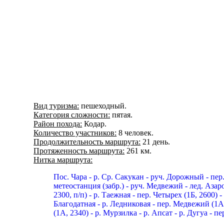
Вид туризма:
пешеходный.
Категория сложности:
пятая.
Район похода:
Кодар.
Количество участников:
8 человек.
Продолжительность маршрута:
21 день.
Протяженность маршрута:
261 км.
Нитка маршрута:
Пос. Чара - р. Ср. Сакукан
- руч. Дорожный
- пер
метеостанция (забр.) - руч. Медвежий
- лед. Азар
2300, п/п) - р. Таежная
- пер. Четырех (1Б, 2600) 
Благодатная - р. Ледниковая
- пер. Медвежий (1А,
(1А, 2340) - р. Мурзилка
- р. Апсат
- р. Дугуа
- пе