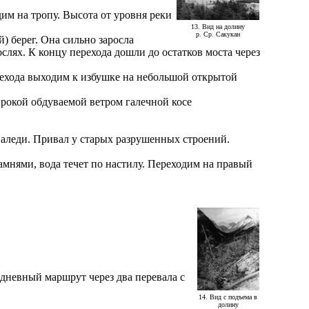
дим на тропу. Высота от уровня реки
13. Вид на долину
р. Ср. Сакукан
й) берег. Она сильно заросла
слях. К концу перехода дошли до остатков моста через
ерехода выходим к избушке на небольшой открытой
ирокой обдуваемой ветром галечной косе
наледи. Привал у старых разрушенных строений.
амнями, вода течет по настилу. Переходим на правый
дневный маршрут через два перевала с
14. Вид с подъема в
долину