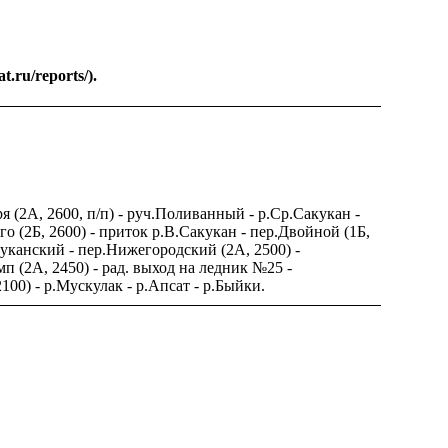
.ru/reports/).
я (2А, 2600, п/п) - руч.Поливанный - р.Ср.Сакукан -
го (2Б, 2600) - приток р.В.Сакукан - пер.Двойной (1Б,
акуканский - пер.Нижегородский (2А, 2500) -
мп (2А, 2450) - рад. выход на ледник №25 -
100) - р.Мускулак - р.Апсат - р.Быйки.