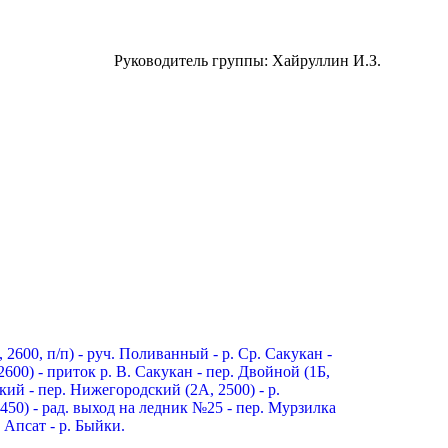
Руководитель группы: Хайруллин И.З.
А, 2600, п/п) - руч. Поливанный
- р. Ср. Сакукан
-
2600) - приток р. В. Сакукан
- пер. Двойной (1Б,
нский
- пер. Нижегородский (2А, 2500) - р.
2450) - рад. выход на ледник №25
- пер. Мурзилка
р. Апсат
- р. Быйки.