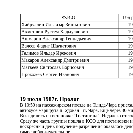
Ф.И.О.
Год 
Хайруллин Ильгизар Зиннатович
19
Ахметшин Рустем Хадыуллович
19
Ашмарин Александр Геннадьевич
19
Валеев Фарит Шаукатович
19
Галимов Ильдар Ирекович
19
Макаров Александр Дмитриевич
19
Матвеев Святослав Борисович
19
Прохожев Сергей Иванович
19
19 июля 1987г. Пролог
В 10:50 на пассажирском поезде на Тында-Чара приехал
автобусе маршрута п. Удокан - п. Чара. Еще через 30 
Высадились на остановке "Гостиница". Недалеко отс
Сразу же часть группы пошла в КСО для постановки н
воскресный день получение разрешения оказалось дел
самое доброжелательное.