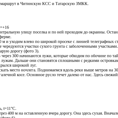
на маршрут в Читинскую КСС и Татарскую ЗМКК.
t=+16
ентральную улицу поселка и по ней проходим до окраины. Остана
ферме.
0 м и уходим влево по широкой просеке с линией телеграфных ст
е чередуются участки сухого грунта с заболоченными участками.
арую дорогу (фото 3).
ов через 300 начинаются лужи, которые обходим по обочине по та
о лужам. Дальше они становятся сплошными с редкими островкам
ткрылся широкий луг.
кать место ночлега. Поднимаемся вдоль реки выше метров на 300 
алечной косе. Основное русло течет далеко от нас. Здесь свежи
, t=11°C.
рез 400 м на оставленную вчера дорогу. Она здесь сухая. Вначале
(фото 6).