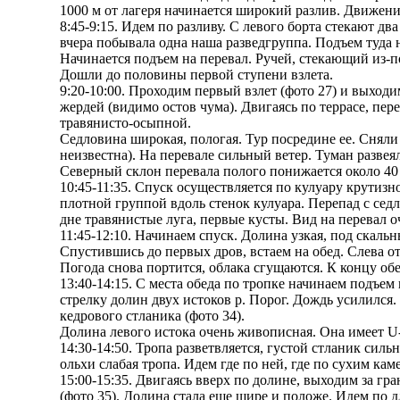
1000 м от лагеря начинается широкий разлив. Движен
8:45-9:15. Идем по разливу. С левого борта стекают дв
вчера побывала одна наша разведгруппа. Подъем туда н
Начинается подъем на перевал. Ручей, стекающий из-по
Дошли до половины первой ступени взлета.
9:20-10:00. Проходим первый взлет (фото 27) и выход
жердей (видимо остов чума). Двигаясь по террасе, пер
травянисто-осыпной.
Седловина широкая, пологая. Тур посредине ее. Сняли 
неизвестна). На перевале сильный ветер. Туман развея
Северный склон перевала полого понижается около 40 
10:45-11:35. Спуск осуществляется по кулуару крутизн
плотной группой вдоль стенок кулуара. Перепад с сед
дне травянистые луга, первые кусты. Вид на перевал о
11:45-12:10. Начинаем спуск. Долина узкая, под скал
Спустившись до первых дров, встаем на обед. Слева о
Погода снова портится, облака сгущаются. К концу о
13:40-14:15. С места обеда по тропке начинаем подъем
стрелку долин двух истоков р. Порог. Дождь усилился.
кедрового стланика (фото 34).
Долина левого истока очень живописная. Она имеет U
14:30-14:50. Тропа разветвляется, густой стланик силь
ольхи слабая тропа. Идем где по ней, где по сухим кам
15:00-15:35. Двигаясь вверх по долине, выходим за гр
(фото 35). Долина стала еще шире и положе. Идем по 