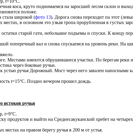
р, t=10°С.
галечная коса, круто поднимаемся на заросший лесом склон и выхо
тановится положе.
 стала широкой (
фото 13
). Дорога снова переходит па этот (левы
местах, в основном это узкая тропа прорубленная в густых заро
я остатки старой гати, небольшие подъемы и спуски. К концу п
ьшой поперечный вал и снова спускаемся на уровень реки. На ш
тяжело.
роге. Местами имеются обрушившиеся участки. По берегам реки 
стика через боковые ручьи.
 к устью ручья Дорожный. Мост через него завален наносными к
чность t=15°C. Поздно вечером прошел дождь.
о истоков ручья
, t=9°C.
ску продуктов и выйти на Среднесакуканский хребет на четырех
местах на правом берегу ручья в 200 м от устья.