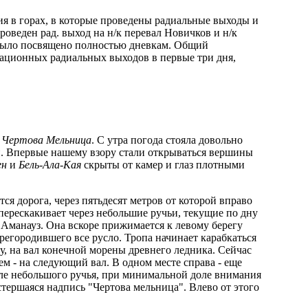
я в горах, в которые проведены радиальные выходы и
роведен рад. выход на н/к перевал Новичков и н/к
я было посвящено полностью дневкам. Общий
зационных радиальных выходов в первые три дня,
 Чертова Мельница
. С утра погода стояла довольно
ки. Впервые нашему взору стали открываться вершины
ен
и
Бель-Ала-Кая
скрыты от камер и глаз плотными
я дорога, через пятьдесят метров от которой вправо
перескакивает через небольшие ручьи, текущие по дну
 Аманауз. Она вскоре прижимается к левому берегу
регородившего все русло. Тропа начинает карабкаться
, на вал конечной морены древнего ледника. Сейчас
м - на следующий вал. В одном месте справа - еще
сле небольшого ручья, при минимальной доле внимания
тершаяся надпись "Чертова мельница". Влево от этого