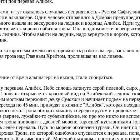
йти под перевал Алибек.
ми, и тут оказалось случилась неприятность - Рустем Сафиулли
 в альплагере. Один человек отправился в Домбай предупредит
ного вышла на экскурсию на ледник и водопад Алибек. Идти туд
етвляется хорошо набитая тропа. Она в одном месте перепрыги
ледника. Чтобы выйти на ледник, надо вернуться к дороге, кото
ник.
и которого мы имели неосторожность разбить лагерь, заставил н
ая гроза над Главным Хребтом, пролившая на нас ливень.
ние от врача альплагеря на выход, стали собираться.
ну перевала Алибек. Небо сплошь затянуто серой пеленой, сыро.
. С поляны открывается красивый вид на Алибекский ледник, ск
ким мосткам переходит
речку Сулахат
и начинает подъем на перв
ерехода по 45 мин. приводят к хижине "Алибек", которая находи
кого леса. Тропа обходит хижину спереди кругом и продолжает 
(вернее, лужайки-то субальпийские, но про это никто не вспом
ом тропа приводит к древней морене, заросшей кустарниками го
ь левее перевала. Путь по морене обозначен турами. Он идет по 
ерхняя Тропа, по которой ошибочно спускаются с перевала, попа
вянистый, а каменистый. Мореной выходим к снежнику и по нем