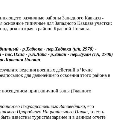
диняющего различные районы Западного Кавказа -
я основные типичные для Западного Кавказа участки:
нодарского края в районе Красной Поляны.
удничный - р.Хадюка - пер.Хадюка (н/к, 2970) -
 - пос.Пхия - р.Б.Лаба - р.Закан - пер.Луган (1А, 2700)
 пос.Красная Поляна
езультате ведения военных действий в Чечне,
редпосылок для дальнейшего освоения этого района в
с посещением приграничной зоны (Главного
рдинского Государственного Заповедника
, его
чинского Природного Национального Парка,
то есть
ыть известны туристам заранее и в данном отчете