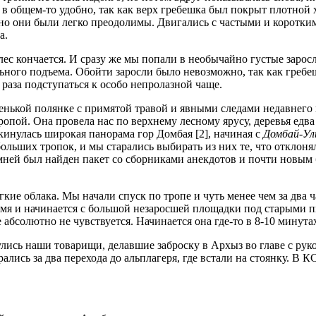
и в общем-то удобно, так как верх гребешка был покрыт плотной
 но они были легко преодолимы. Двигались с частыми и коротки
а.
 лес кончается. И сразу же мы попали в необычайно густые заро
льного подъема. Обойти заросли было невозможно, так как греб
 раза подступаться к особо непролазной чаще.
енькой полянке с примятой травой и явными следами недавнего
опой. Она провела нас по верхнему лесному ярусу, деревья едва 
кинулась широкая панорама гор Домбая [2], начиная с
Домбай-Ул
ольших тропок, и мы старались выбирать из них те, что отклоня
мней был найден пакет со сборниками анекдотов и почти новым 
кие облака. Мы начали спуск по тропе и чуть менее чем за два 
мя и начинается с большой незаросшей площадки под старыми пи
абсолютно не чувствуется. Начинается она где-то в 8-10 минута
ись наши товарищи, делавшие заброску в Архыз во главе с руко
ались за два перехода до альплагеря, где встали на стоянку. В