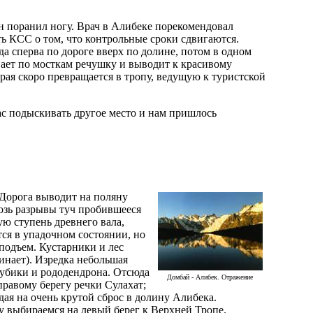
н поранил ногу. Врач в Алибеке порекомендовал
ь КСС о том, что контрольные сроки сдвигаются.
а сперва по дороге вверх по долине, потом в одном
вает по мосткам речушку и выводит к красивому
рая скоро превращается в тропу, ведущую к туристской
ас подыскивать другое место и нам пришлось
 Дорога выводит на поляну
возь разрывы туч пробившееся
ую ступень древнего вала,
тся в упадочном состоянии, но
подъем. Кустарники и лес
инает). Изредка небольшая
лубики и рододендрона. Отсюда
Домбай - Алибек. Отражение
правому берегу речки Сулахат;
дая на очень крутой сброс в долину Алибека.
у выбираемся на левый берег к Верхней Тропе.