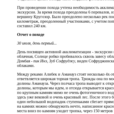
При проведении похода учтена необходимость акклима
экскурсии. За время похода преодолены 6 перевалов, 
вершину Кругозор. Было преодолено несколько рек по
километраж, преодоленный участниками, с учетом поп
составил 240 км.
Отчет о походе
30 июля, день первый...
День посвящен активной акклиматизации - экскурсии
облачная, Солнце робко пробивалось сквозь завесу о
Домбая -
пик Инэ, Зуб Софруджу
, виден Софруджинск
облаками.
Между реками Алибек и Аманауз стоят несколько 4х-эт
ответвляется широкая торная тропа. Трижды она по мо
долины Аманауза. Через полчаса тропа выводит к откр
долины, которым мы идем, и отсюда открывается краси
по крупным камням мимо не очень фотогеничного водо
здесь уже вековой и очень красивый лес. После этого
один небольшой водопадик ступеньками сбегает прямо 
на камнях можно обнаружить нечто, написанное красн
места вниз по камням уходит тропка, через 150 метро