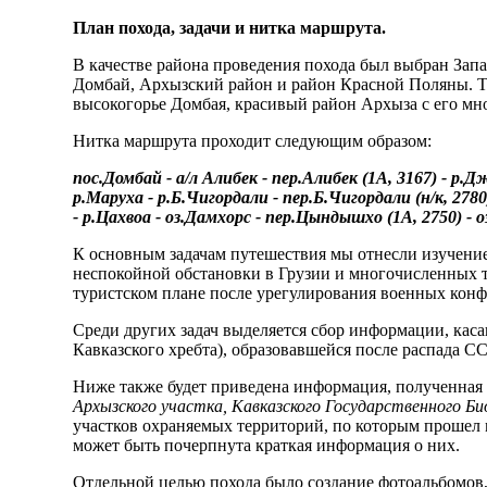
План похода, задачи и нитка маршрута.
В качестве района проведения похода был выбран Зап
Домбай, Архызский район и район Красной Поляны. Та
высокогорье Домбая, красивый район Архыза с его мн
Нитка маршрута проходит следующим образом:
пос.Домбай - а/л Алибек - пер.Алибек (1А, 3167) - р.Д
р.Маруха - р.Б.Чигордали - пер.Б.Чигордали (н/к, 2780)
- р.Цахвоа - оз.Дамхорс - пер.Цындышхо (1А, 2750) -
К основным задачам путешествия мы отнесли изучение 
неспокойной обстановки в Грузии и многочисленных те
туристском плане после урегулирования военных конф
Среди других задач выделяется сбор информации, ка
Кавказского хребта), образовавшейся после распада С
Ниже также будет приведена информация, полученная
Архызского участка, Кавказского Государственного Би
участков охраняемых территорий, по которым прошел 
может быть почерпнута краткая информация о них.
Отдельной целью похода было создание фотоальбомов,