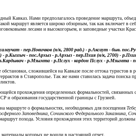
адный Кавказ. Нами предполагалось проведение маршрута, объе
кой маршрут является широко обзорным, так как включает в себ
оговековыми лесами и высокогорьем, и заповедные участки Крас
жалаучат - пер.Новичков (н/к, 2800 рад.) - р.Аксаут - быв. пос.Р
 - р.Кызгыч - пос.Архыз - р.Архыз - пер.Пхия (н/к, 2700) - р.Пхия
 оз.Кардывач - р.Мзымта - р.Пслух - кордон Пслух - р.Мзымта -
обстановки, сложившейся на Кавказе после оттока туристов в р
ррактов в Ставрополье. Так же нами ставилась задача поиска п
ликтов.
сающейся прохождения определенных формальностей, связанных 
ССР и образования государственной границы с Грузией.
 на маршруте о формальностях, необходимых для посещения
Тебе
осферного Заповедника, Сочинского Федерального Заказника, Со
маршрут похода. Условия прохождения этих территорий должны б
 материалы которых не вошли в настоящий отчет.