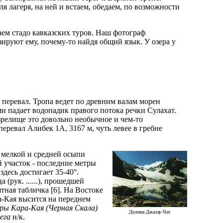
я лагеря, на ней и встаем, обедаем, по возможности
аем стадо кавказских туров. Наш фотограф
зируют ему, почему-то найдя общий язык. У озера у
а перевал. Тропа ведет по древним валам морен
ми падает водопадик правого потока речки Сулахат.
зрелище это довольно необычное и чем-то
еревал Алибек 1А, 3167 м, чуть левее в гребне
о мелкой и средней осыпи
 участок - последние метры
десь достигает 35-40°.
(рук. ......), прошедшей
тная табличка [6]. На Востоке
а-Кая высится на переднем
оры Кара-Кая (Черная Скала)
Долина Джалау-Чат
ега
н/к.