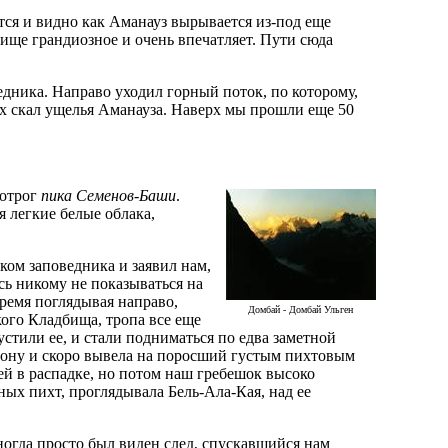
ется и видно как Аманауз вырывается из-под еще
лище грандиозное и очень впечатляет. Пути сюда
дника. Направо уходил горный поток, по которому,
ых скал ущелья Аманауза. Наверх мы прошли еще 50
 отрог
пика Семенов-Баши
.
я легкие белые облака,
иком заповедника и заявил нам,
сь никому не показываться на
время поглядывая направо,
Домбай - Домбай Ульген
кого Кладбища, тропа все еще
стили ее, и стали подниматься по едва заметной
склону и скоро вывела на поросший густым пихтовым
й в распадке, но потом наш гребешок высоко
ных пихт, проглядывала Бель-Ала-Кая, над ее
ногда просто был виден след, спускавшийся нам