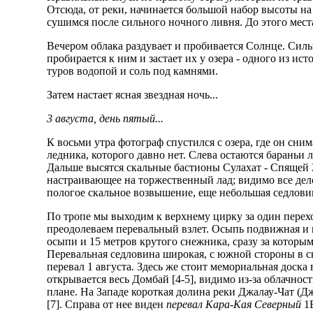
Отсюда, от реки, начинается большой набор высоты на 
сушимся после сильного ночного ливня. До этого мест
Вечером облака раздувает и пробивается Солнце. Силь
пробирается к ним и застает их у озера - одного из и
туров водопой и соль под камнями.
Затем настает ясная звездная ночь...
3 августа, день пятый...
К восьми утра фотограф спустился с озера, где он сни
ледника, которого давно нет. Слева остаются бараньи
Дальше высятся скальные бастионы Сулахат - Спящей Ж
настраивающее на торжественный лад; видимо все дело 
пологое скальное возвышение, еще небольшая седловин
По тропе мы выходим к верхнему цирку за один перехо
преодолеваем перевальный взлет. Осыпь подвижная и 
осыпи и 15 метров крутого снежника, сразу за которым
Перевальная седловина широкая, с южной стороны в ск
перевал 1 августа. Здесь же стоит мемориальная доска
открывается весь Домбай [4-5], видимо из-за облачно
плане. На Западе короткая долина реки Джалау-Чат (Д
[7]. Справа от нее виден
перевал Кара-Кая Северный
1Б