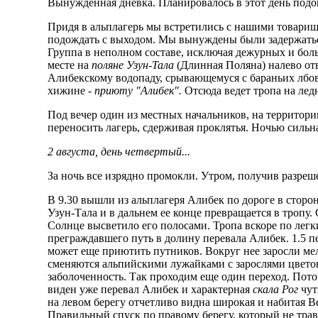
Вынужденная дневка. Планировалось в этот день подо
Придя в альплагерь мы встретились с нашими товарища
подождать с выходом. Мы вынуждены были задержаться
Группа в неполном составе, исключая дежурных и боль
месте на
поляне Узун-Тала
(Длинная Поляна) налево отв
Алибекскому водопаду, срывающемуся с бараньих лбов 
хижине -
приюту "Алибек".
Отсюда ведет тропа на лед
Под вечер один из местных начальников, на территори
переносить лагерь, сдерживая проклятья. Ночью сильн
2 августа, день четвертый...
За ночь все изрядно промокли. Утром, получив разреше
В 9.30 вышли из альплагеря Алибек по дороге в сторо
Узун-Тала и в дальнем ее конце превращается в тропу
Солнце высветило его полосами. Тропа вскоре по лег
преграждавшего путь в долину перевала Алибек. 1.5 п
может еще приютить путников. Вокруг нее заросли мел
сменяются альпийскими лужайками с зарослями цветов 
заболоченность. Так проходим еще один переход. Пот
виден уже перевал Алибек и характерная
скала Рог
чут
на левом берегу отчетливо видна широкая и набитая В
Правильный спуск по правому берегу, который не тра