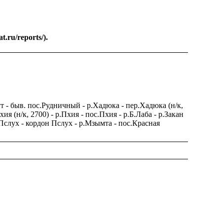
.ru/reports/).
ут - быв. пос.Рудничный - р.Хадюка - пер.Хадюка (н/к,
ия (н/к, 2700) - р.Пхия - пос.Пхия - р.Б.Лаба - р.Закан
.Пслух - кордон Пслух - р.Мзымта - пос.Красная