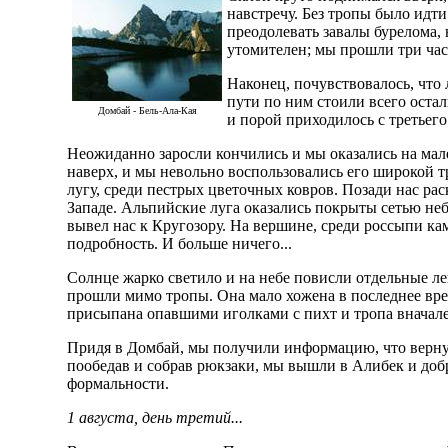
навстречу. Без тропы было идт
преодолевать завалы бурелома,
утомителен; мы прошли три час
Наконец, почувствовалось, что
пути по ним стоили всего оста
Домбай - Бель-Ала-Кая
и порой приходилось с третьего
Неожиданно заросли кончились и мы оказались на мал
наверх, и мы невольно воспользовались его широкой тр
лугу, среди пестрых цветочных ковров. Позади нас рас
Западе. Альпийские луга оказались покрыты сетью неб
вывел нас к Кругозору. На вершине, среди россыпи ка
подробность. И больше ничего...
Солнце жарко светило и на небе повисли отдельные лег
прошли мимо тропы. Она мало хожена в последнее вре
присыпана опавшими иголками с пихт и тропа вначале 
Придя в Домбай, мы получили информацию, что вернул
пообедав и собрав рюкзаки, мы вышли в Алибек и добр
формальности.
1 августа, день третий...