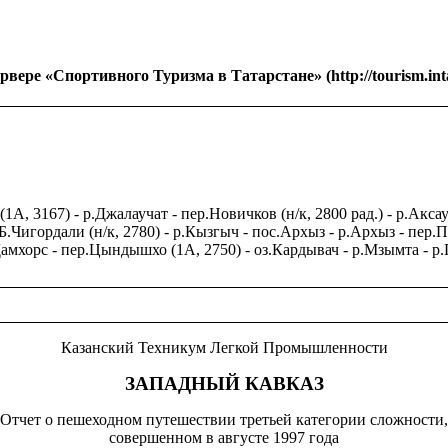
вере «Спортивного Туризма в Татарстане» (http://tourism.intat
1А, 3167) - р.Джалаучат - пер.Новичков (н/к, 2800 рад.) - р.Акса
Б.Чигордали (н/к, 2780) - р.Кызгыч - пос.Архыз - р.Архыз - пер.Пх
з.Дамхорс - пер.Цындышхо (1А, 2750) - оз.Кардывач - р.Мзымта - р
Казанский Техникум Легкой Промышленности
ЗАПАДНЫЙ КАВКАЗ
Отчет о пешеходном путешествии третьей категории сложности,
совершенном в августе 1997 года