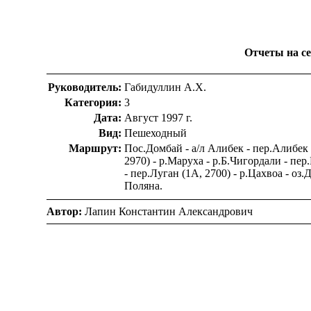
Отчеты на сер
Руководитель:
Габидуллин А.Х.
Категория:
3
Дата:
Август 1997 г.
Вид:
Пешеходный
Маршрут:
Пос.Домбай - а/л Алибек - пер.Алибек (
2970) - р.Маруха - р.Б.Чигордали - пер.
- пер.Луган (1А, 2700) - р.Цахвоа - о
Поляна.
Автор:
Лапин Константин Александрович