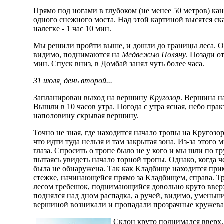
Прямо под ногами в глубоком (не менее 50 метров) кан
одного снежного моста. Над этой картиной высятся ск
налегке - 1 час 10 мин.
Мы решили пройти выше, и дошли до границы леса. От
видимо, поднимаются на
Медвежью Поляну
. Позади о
мин. Спуск вниз, в Домбай занял чуть более часа.
31 июля, день второй...
Запланирован выход на вершину
Кругозор
. Вершина н
Вышли в 10 часов утра. Погода с утра ясная, небо пра
наполовину скрывая вершину.
Точно не зная, где находится начало тропы на Кругозор
что идти туда нельзя и там закрытая зона. Из-за этог
глаза. Спросить о тропе было не у кого и мы шли по г
пытаясь увидеть начало торной тропы. Однако, когда ч
была не обнаружена. Так как Кладбище находится прим
стежке, начинающейся прямо за Кладбищем, справа. Тр
лесом гребешок, поднимающийся довольно круто вверх
поднялся над дном распадка, а ручей, видимо, уменьш
вершиной возникали и пропадали прозрачные кружева
Склон круто поднимался вверх, 