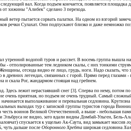
следующий вал. Когда подъем кончается, появляется площадка дл
а от хижины "Алибек" сделано 3 перехода.
ный ветер пытается сорвать палатки. На одном из взгорий замеч
стоков речки Сулахат. Они подпускают близко и даже немножко по
мал утренний водопой туров и рассвет. В восемь группа вышла н
 лбы - отполированные тем ледником скалы, с них тонкими струя
енщины, отсюда видно ее лицо, грудь, ноги. Надо сказать, что 
в древних легендах, связанных с горой. Прямо перед глазами - п
а и скала Рог, жандармом стоящая над гребнем.
д. Здесь лежит нерастаявший снег [3]. Сперва по нему, потом п
не очень приятная, но подъем не очень трудный. Самый сложный
 начинается выполаживание и перевальная седловина. Крутизна з
альных выходах тур с запиской группы туристов города Винница 
 в честь воинов Великой Отечественной, а выше - небольшая памя
сти Эльбруса не видно, зато вдали видны Домбай-Ульген, Бель-Ал
жаловчат) спускается к ущелью Ак-Саута, вид замыкает массив
г
, чуть дальше после
Оборонного Хребта
широкая седловина
Хал