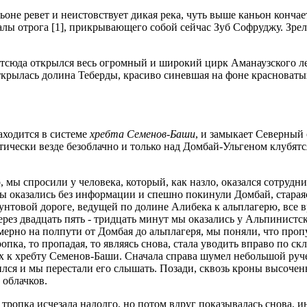
ьоне ревет и неистовствует дикая река, чуть выше каньон конча
алы отрога [1], прикрывающего собой сейчас Зуб Софруджу. Зре
сюда открылся весь огромный и широкий цирк Аманаузского ле
ткрылась долина Теберды, красиво синевшая на фоне красноват
аходится в системе
хребта Семенов-Баши
, и замыкает Северный
ктически везде безоблачно и только над Домбай-Ульгеном клубятс
, мы спросили у человека, который, как назло, оказался сотрудн
о мы оказались без информации и спешно покинули Домбай, старая
рунтовой дороге, ведущей по долине Алибека к альплагерю, все 
ерез двадцать пять - тридцать минут мы оказались у Альпинистс
ерно на полпути от Домбая до альплагеря, мы поняли, что пропу
опка, то пропадая, то являясь снова, стала уводить вправо по 
 к хребту Семенов-Баши. Сначала справа шумел небольшой руче
ился и мы перестали его слышать. Позади, сквозь кроны высочен
 облачков.
тропка исчезала надолго, но потом вдруг показывалась снова, и