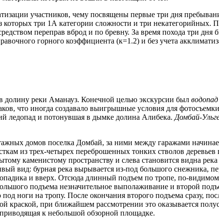
тизации участников, чему посвящены первые три дня пребывани
из которых три 1А категории сложности и три некатегорийных. П
средством переправ вброд и по бревну. За время похода три дн
равочного горного коэффициента (к=1.2) и без учета акклимати
 в долину реки Аманауз. Конечной целью экскурсии был
водопад
блаков, что иногда создавало выигрышные условия для фотосъем
ий ледопад и потонувшая в дымке долина Алибека.
Домбай-Ульг
ажных домов поселка Домбай, за ними между гаражами начинаетс
сткам из трех-четырех переброшенных тонких стволов деревьев 
ытому каменистому пространству и слева становится видна река
вый вид: бурная река вырывается из-под большого снежника, пе
падика и вверх. Отсюда длинный подъем по тропе, по-видимому
 большого подъема незначительное выполаживание и второй подъе
под ноги на тропу. После окончания второго подъема сразу, по
ой краской, при ближайшем рассмотрении это оказывается полус
в приводящая к небольшой обзорной площадке.