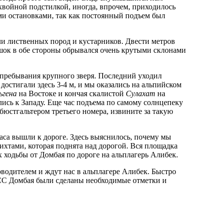
 хвойной подстилкой, иногда, впрочем, приходилось
ми остановками, так как постоянный подъем был
сли лиственных пород и кустарников. Двести метров
ешок в обе стороны обрывался очень крутыми склонами
 пребывания крупного зверя. Последний уходил
достигали здесь 3-4 м, и мы оказались на альпийском
ьгена
на Востоке и кончая скалистой
Сулахат
на
лись к Западу. Еще час подъема по самому солнцепеку
бюстгальтером третьего номера, извините за такую
часа вышли к дороге. Здесь выяснилось, почему мы
хтами, которая поднята над дорогой. Вся площадка
х ходьбы от Домбая по дороге на альплагерь Алибек.
водителем и ждут нас в альплагере Алибек. Быстро
 КСС Домбая были сделаны необходимые отметки и