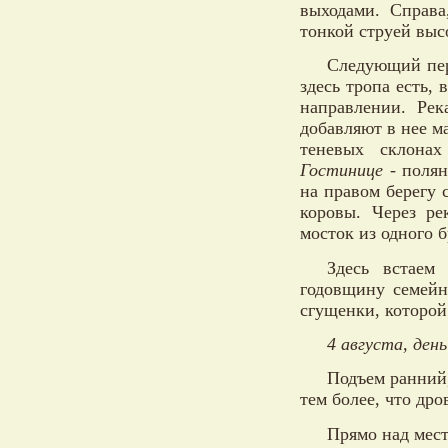
выходами. Справа
тонкой струей выс
Следующий пер
здесь тропа есть,
направлении. Рек
добавляют в нее ма
теневых склона
Гостинице -
поляне
на правом берегу 
коровы. Через ре
мосток из одного б
Здесь встаем
годовщину семейн
сгущенки, которой 
4 августа, день
Подъем ранний,
тем более, что дро
Прямо над мест