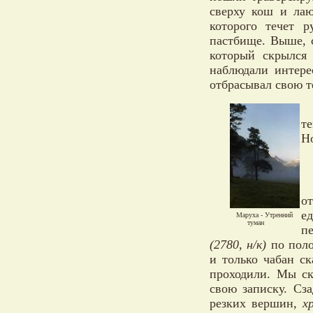
сверху кош и лаю
которого течет 
пастбище. Выше, 
который скрылся 
наблюдали интере
отбрасывал свою те
т
Н
о
е
Маруха - Утренний
туман
п
(2780, н/к)
по поло
и только чабан ск
проходили. Мы ск
свою записку. Сза
резких вершин,
х