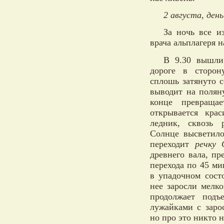
2 августа, ден
За ночь все и
врача альплагеря н
В 9.30 вышли
дороге в сторон
сплошь затянуто с
выводит на полян
конце превраща
открывается кра
ледник, сквозь 
Солнце высветило
переходит
речку 
древнего вала, пр
перехода по 45 ми
в упадочном сост
нее заросли мелк
продолжает подъ
лужайками с заро
но про это никто 