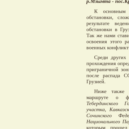
р.Мзымта - пос.К
К основным 
обстановки, сло
результате веде
обстановки в Гру
Так же нами став
освоения этого р
военных конфликт
Среди других 
прохождения опре
приграничной зон
после распада С
Грузией.
Ниже также б
маршруте о фо
Тебердинского Г
участка, Кавказс
Сочинского Феде
Национального Па
которым прошел