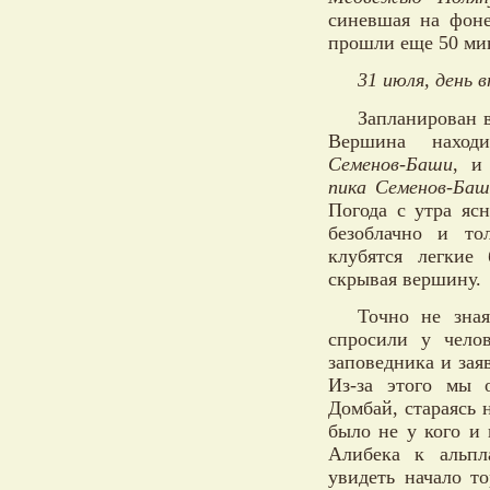
синевшая на фоне
прошли еще 50 мин
31 июля, день в
Запланирован 
Вершина нахо
Семенов-Баши
, и
пика Семенов-Баш
Погода с утра ясн
безоблачно и то
клубятся легкие 
скрывая вершину.
Точно не зная
спросили у челов
заповедника и заяв
Из-за этого мы 
Домбай, стараясь 
было не у кого и
Алибека к альпл
увидеть начало то