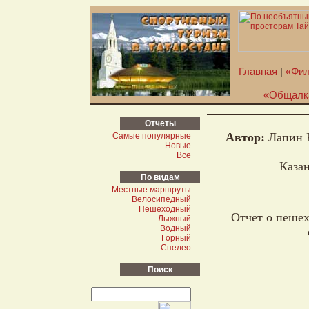
Главная
|
«Фил
«Общалк
Отчеты
Автор:
Лапин 
Самые популярные
Новые
Все
Каза
По видам
Местные маршруты
Велосипедный
Пешеходный
Отчет о пешех
Лыжный
Водный
Горный
Спелео
Поиск