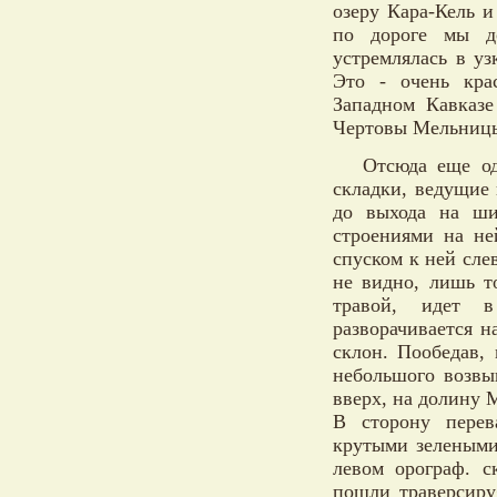
озеру Кара-Кель и
по дороге мы д
устремлялась в уз
Это - очень кра
Западном Кавказе
Чертовы Мельницы 
Отсюда еще од
складки, ведущие 
до выхода на ши
строениями на не
спуском к ней сле
не видно, лишь т
травой, идет 
разворачивается н
склон. Пообедав,
небольшого возвы
вверх, на долину 
В сторону перев
крутыми зелеными
левом орограф. с
пошли траверсиру