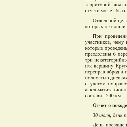
территорий долж
отчете может быть
Отдельной цел
которых не вошли 
При проведени
участников, чему
которые проведены
преодолены 6 пер
три некатегорийны
н/к вершину Круг
переправ вброд и 
полностью дневка
с учетом поправо
акклиматизацио
составил 240 км.
Отчет о походе
30 июля, день п
День посвящен