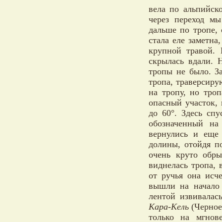
вела по альпийск
через переход м
дальше по тропе,
стала еле заметна
крупной травой. 
скрылась вдали. 
тропы не было. З
тропа, траверсир
на тропу, но тро
опасный участок, 
до 60°. Здесь спу
обозначенный на
вернулись и еще 
долины, отойдя п
очень круто обры
виднелась тропа,
от ручья она исч
вышли на начало
лентой извивалас
Кара-Кель
(Черное
только на мгнове