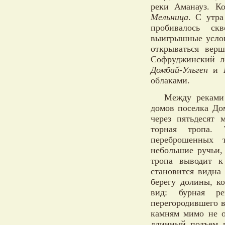
реки Аманауз. К
Мельница
. С утра
пробивалось ск
выигрышные услов
открываться ве
Софруджинский л
Домбай-Ульген
и
облаками.
Между реками
домов поселка До
через пятьдесят 
торная тропа.
переброшенных т
небольшие ручьи,
тропа выводит к
становится видна
берегу долины, к
вид: бурная ре
перегородившего в
камням мимо не о
длинный подъем п