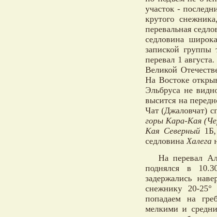
участок - последн
крутого снежника
перевальная седлов
седловина широк
запиской группы т
перевал 1 августа.
Великой Отечестве
На Востоке открыв
Эльбруса не видн
высится на передн
Чат (Джаловчат) с
горы Кара-Кая (Ч
Кая Северный
1Б,
седловина
Халега
н
На перевал Ал
поднялся в 10.3
задержались наве
снежнику 20-25° 
попадаем на гре
мелкими и средни