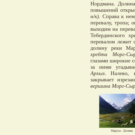
Нордмана. Долина
повышений откры
н/к).
Справа к нему
перевалу, тропа; 
выходим на перева
Тебердинского хр
перевалом лежит с
долину реки Мар
хребта Морг-
глазами широкие 
за ними угадыва
Архыз
. Налево, 
закрывает изреза
вершина Морг-Сы
Маруха - Долина