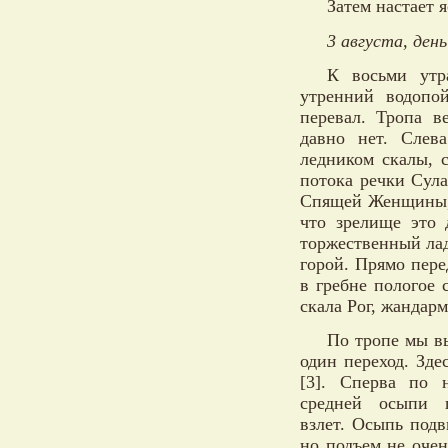
Затем настает я
3 августа, день
К восьми утр
утренний водопо
перевал. Тропа в
давно нет. Слев
ледником скалы, 
потока речки Сула
Спящей Женщины, о
что зрелище это 
торжественный лад
горой. Прямо пере
в гребне пологое
скала Рог, жандар
По тропе мы в
один переход. Зде
[3]. Сперва по 
средней осыпи п
взлет. Осыпь подв
но подъем не оче