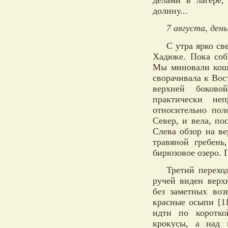
делами в лагере
долину...
7 августа, день
С утра ярко св
Хадюке. Пока соб
Мы миновали кош 
сворачивала к Вос
верхней боково
практически не
относительно пол
Север, и вела, п
Слева обзор на в
травяной гребень
бирюзовое озеро. П
Третий перехо
ручей виден верх
без заметных во
красные осыпи [11
идти по коротко
крокусы, а над 