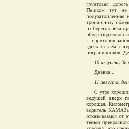
грунтовая дорог
Пешком тут не 
полузатопленная 
тропа снизу обхо
из берегов река п
обеда тщательно с
- территория запо
здесь встаем лаг
пограничников. Де
10 августа, де
Дневка...
11 августа, де
С утра хороши
ведущей вверх п
хорошая. Километ
водитель КАМАЗа 
отказываемся от э
тенью прекрасного
красиво, это очен