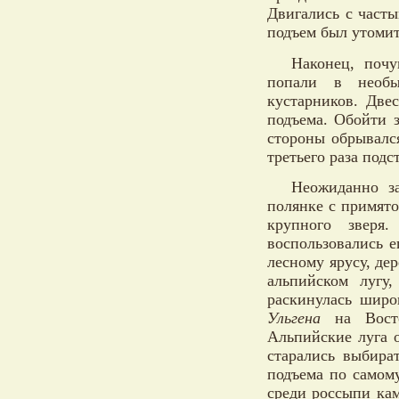
Двигались с част
подъем был утомит
Наконец, почу
попали в необы
кустарников. Две
подъема. Обойти 
стороны обрывалс
третьего раза подс
Неожиданно з
полянке с примят
крупного зверя
воспользовались 
лесному ярусу, дер
альпийском лугу
раскинулась широ
Ульгена
на Восто
Альпийские луга 
старались выбира
подъема по самом
среди россыпи ка