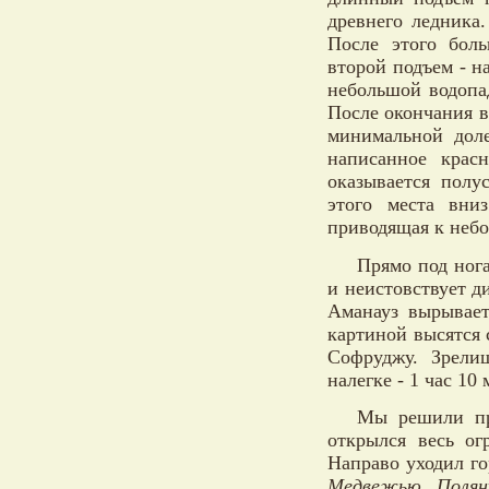
древнего ледника.
После этого бол
второй подъем - н
небольшой водопад
После окончания в
минимальной дол
написанное крас
оказывается полу
этого места вни
приводящая к неб
Прямо под нога
и неистовствует д
Аманауз вырывает
картиной высятся 
Софруджу. Зрели
налегке - 1 час 10 
Мы решили пр
открылся весь о
Направо уходил го
Медвежью Полян