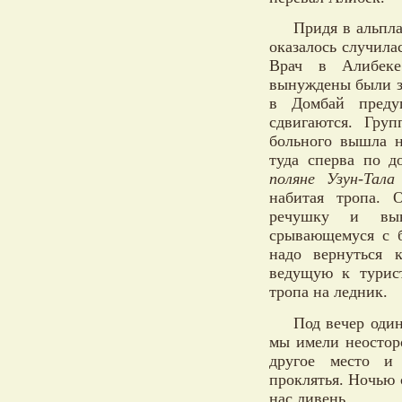
Придя в альпл
оказалось случила
Врач в Алибеке
вынуждены были за
в Домбай преду
сдвигаются. Гру
больного вышла н
туда сперва по д
поляне Узун-Тала
набитая тропа. 
речушку и выв
срывающемуся с б
надо вернуться к
ведущую к турис
тропа на ледник.
Под вечер один
мы имели неосторо
другое место и 
проклятья. Ночью 
нас ливень.