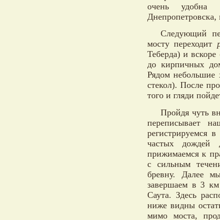
очень удобна 
Днепропетровска, 
Следующий пе
мосту переходит
Теберда) и вскоре
до кирпичных до
Рядом небольшие 
стекол). После пр
того и гляди пойде
Пройдя чуть вн
переписывает н
регистрируемся в
частых дождей 
прижимаемся к пр
с сильным течени
бревну. Далее м
завершаем в 3 к
Саута. Здесь расп
ниже видны остат
мимо моста, про