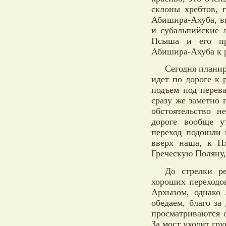
склоны хребтов, 
Абишира-Ахуба, в
и субальпийские 
Псыша и его пр
Абишира-Ахуба к ре
Сегодня планир
идет по дороге к 
подъем под перев
сразу же заметно 
обстоятельство н
дороге вообще у
переход подошли 
вверх наша, к П
Греческую Поляну,
До стрелки р
хороших переходо
Архызом, однако 
обедаем, благо за
просматриваются 
За мост уходит гру