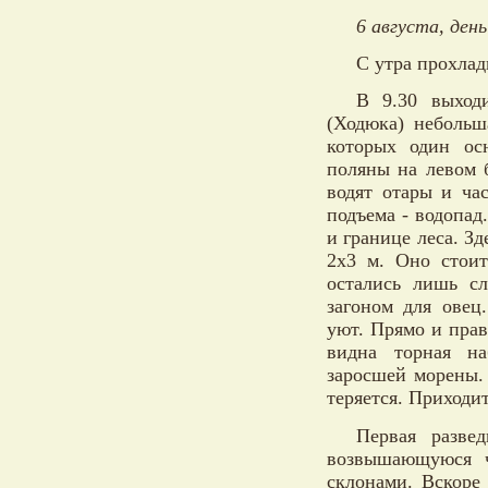
6 августа, день
С утра прохлад
В 9.30 выход
(Ходюка) небольша
которых один ос
поляны на левом б
водят отары и ча
подъема - водопа
и границе леса. З
2х3 м. Оно стоит
остались лишь с
загоном для овец
уют. Прямо и прав
видна торная на
заросшей морены. 
теряется. Приходит
Первая разве
возвышающуюся ч
склонами. Вскоре