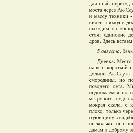
длинный переход 
моста через Ак-Сау
и массу техники -
виден проход в д
выходим на обшир
стоят одинокие д
дров. Здесь встаем
5 августа, день
Дневка. Место 
парк с короткой 
долине Ак-Саута 
смородины, но по
позднего лета. М
поднимаемся по н
метрового водопа
мокрая скала, с 
плохо, только чер
годовщину свадьб
несколько неожи
дамам и доброму за