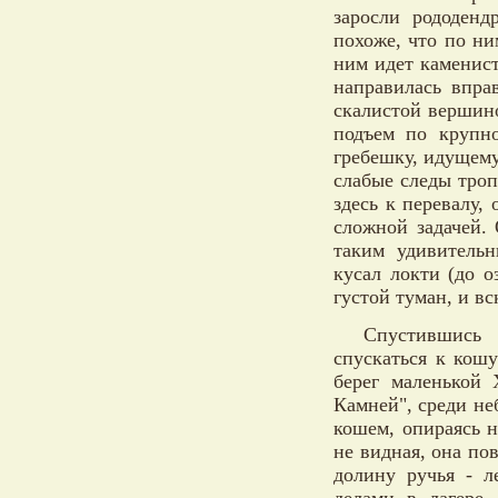
заросли рододен
похоже, что по ни
ним идет каменист
направилась впра
скалистой вершин
подъем по крупн
гребешку, идущем
слабые следы троп
здесь к перевалу,
сложной задачей.
таким удивитель
кусал локти (до о
густой туман, и в
Спустившись 
спускаться к кош
берег маленькой 
Камней", среди не
кошем, опираясь н
не видная, она по
долину ручья - л