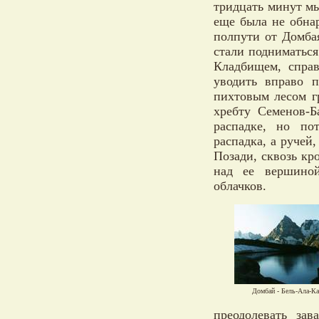
тридцать минут мы
еще была не обна
полпути от Домбая
стали подниматься
Кладбищем, справ
уводить вправо 
пихтовым лесом г
хребту Семенов-
распадке, но по
распадка, а ручей
Позади, сквозь кр
над ее вершиной
облачков.
Домбай - Бель-Ала-К
преодолевать за