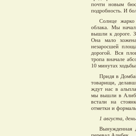
почти новым бюст
подробность. И бо
Солнце жарко
облака. Мы начал
вышли к дороге. 
Она мало хожена
незаросшей площа
дорогой. Вся пл
тропа вначале абс
10 минутах ходьбы
Придя в Домба
товарищи, делавш
ждут нас в альпл
мы вышли в Алибек
встали на стоян
отметки и формаль
1 августа, день
Вынужденная д
перевал Алибек.