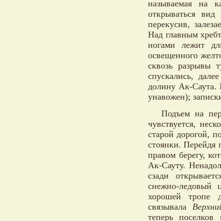
называемая на 
открываться ви
перекусив, залез
Над главным хребт
ногами лежит дл
освещенного желт
сквозь разрывы 
спускались, дале
долину Ак-Саута. 
унавожен); записки
Подъем на пер
чувствуется, нес
старой дорогой, п
стоянки. Перейдя 
правом берегу, ко
Ак-Сауту. Ненадо
сзади открывает
снежно-ледовый 
хорошей тропе д
связывала
Верхни
теперь поселков 