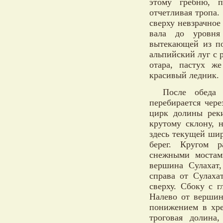
этому гребню, п
отчетливая тропа.
сверху невзрачное
вала до уровня 
вытекающей из по
альпийский луг с 
отара, пастух ж
красивый ледник.
После обеда 
перебирается чер
цирк долины рек
крутому склону, 
здесь текущей шир
берег. Кругом р
снежными мостам
вершина Сулахат
справа от Сулаха
сверху. Сбоку с 
Налево от вершин
понижением в хре
троговая долина