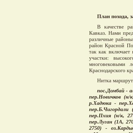
План похода, 
В качестве р
Кавказ. Нами пре
различные районы
район Красной По
так как включает
участки: высоко
многовековыми л
Краснодарского кр
Нитка маршрут
пос.Домбай - а
пер.Новичков (н/
р.Хадюка - пер.Х
пер.Б.Чигордали 
пер.Пхия (н/к, 2
пер.Луган (1А, 27
2750) - оз.Кард