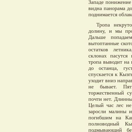
Западе понижение 
видна панорама д
поднимается облак
Тропа некруто
долину, и мы про
Дальше попадаем
вытоптанные скот
остатков летни
склонах пасутся
тропа выводит на 
до останца, гус
спускается к Кызг
уходит вниз направ
не бывает. Пят
торжественный су
почти нет. Длинны
Целый час лес не
заросли малины и
погибшим на Кавк
полноводный Кы
подмывающий бер