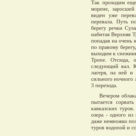
Так проходим еще
морене, заросшей
виден уже перев
перевала. Путь п
берегу речки Сул
набитая Верхняя Т
попадая на очень 
по правому берегу
выходим к снежник
Тропе. Отсюда, 
следующий вал. К
лагеря, на ней и
сильного ночного 
3 перехода.
Вечером облак
пытается сорвать
кавказских туров
озера - одного из
даже немножко поз
туров водопой и с