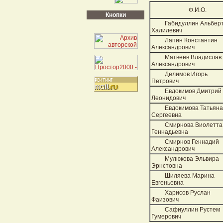
Ф.И.О.
Кнопки
Габидуллин Альбер
Халилевич
Лапин Константин
Александрович
Матвеев Владислав
Александрович
Делимов Игорь
Петрович
Евдокимов Дмитрий
Леонидович
Евдокимова Татьяна
Сергеевна
Смирнова Виолетта
Геннадьевна
Смирнов Геннадий
Александрович
Мулюкова Эльвира
Эрнстовна
Шиляева Марина
Евгеньевна
Харисов Руслан
Фаизович
Сафиуллин Рустем
Гумерович