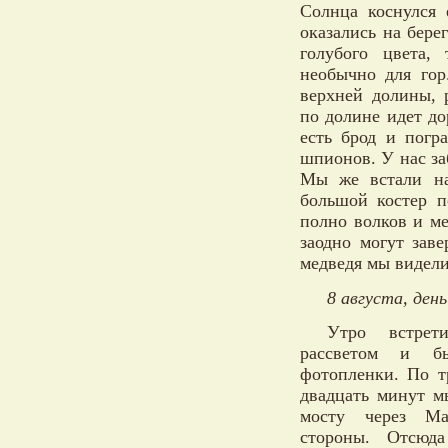
Солнца коснулся 
оказались на бере
голубого цвета, 
необычно для гор
верхней долины, 
по долине идет до
есть брод и погр
шпионов. У нас за
Мы же встали на
большой костер п
полно волков и ме
заодно могут зав
медведя мы видели
8 августа, день
Утро встрет
рассветом и бы
фотопленки. По т
двадцать минут м
мосту через Ма
стороны. Отсюд