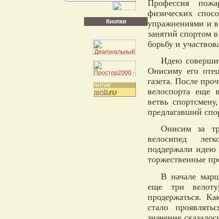
Профессия пожа
физических спосо
Кнопки
упражнениями и в 
занятий спортом 
борьбу и участвов
Идею совершит
Онисиму его отец
газета. После про
велоспорта еще 
ветвь спортсмену
предлагавший спо
Онисим за тр
велосипед легк
поддержали идею 
торжественные пр
В начале мар
еще три велоту
продержаться. Ка
стало проявлять
значение сказалос