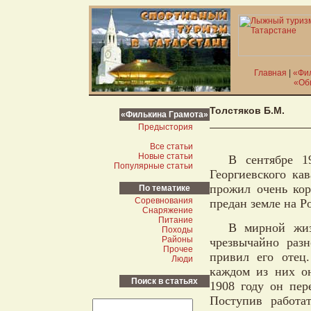
Главная
|
«Фи
«Об
Толстяков Б.М.
«Филькина Грамота»
Предыстория
Все статьи
Новые статьи
В сентябре 1
Популярные статьи
Георгиевского ка
прожил очень ко
По тематике
Соревнования
предан земле на Р
Снаряжение
Питание
В мирной жиз
Походы
Районы
чрезвычайно раз
Прочее
привил его отец
Люди
каждом из них он
Поиск в статьях
1908 году он пер
Поступив работа