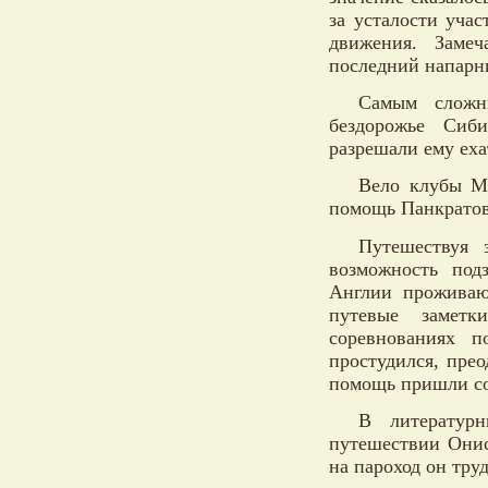
за усталости уча
движения. Заме
последний напарни
Самым сложн
бездорожье Сиб
разрешали ему еха
Вело клубы М
помощь Панкратов
Путешествуя 
возможность под
Англии проживаю
путевые заметк
соревнованиях 
простудился, пре
помощь пришли со
В литературн
путешествии Онис
на пароход он тру