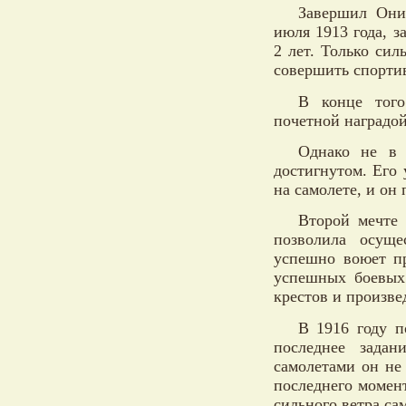
Завершил Они
июля 1913 года, з
2 лет. Только си
совершить спорти
В конце того
почетной наградой
Однако не в 
достигнутом. Его
на самолете, и он
Второй мечте 
позволила осущ
успешно воюет п
успешных боевых 
крестов и произве
В 1916 году 
последнее зада
самолетами он не 
последнего момент
сильного ветра са