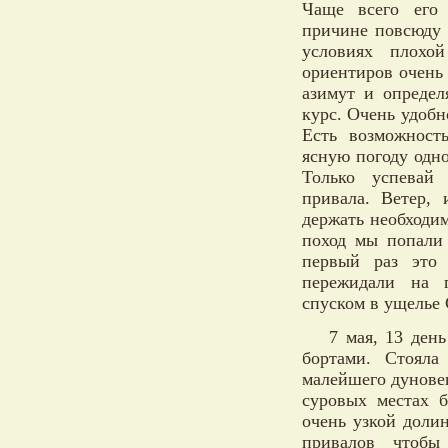
Чаще всего его 
причине повсюду з
условиях плохо
ориентиров очень
азимут и определ
курс. Очень удоб
Есть возможност
ясную погоду одно
Только успевай
привала. Ветер,
держать необходим
поход мы попали 
первый раз это 
пережидали на г
спуском в ущелье 
7 мая, 13 ден
бортами. Стоял
малейшего дуновен
суровых местах б
очень узкой доли
привалов чтобы