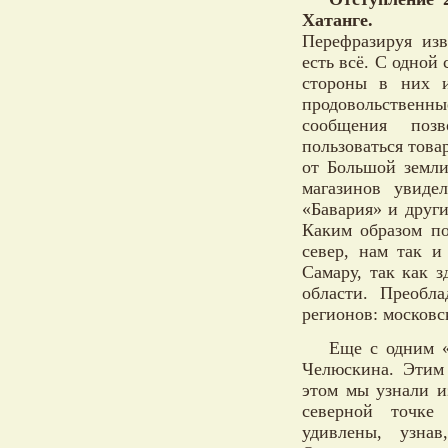
Хатанге.
Перефразируя изв
есть всё. С одной
стороны в них 
продовольственн
сообщения позв
пользоваться това
от Большой земли
магазинов увиде
«Бавария» и други
Каким образом по
север, нам так и
Самару, так как 
области. Преобл
регионов: московс
Еще с одним «
Челюскина. Этим 
этом мы узнали и
северной точке
удивлены, узнав