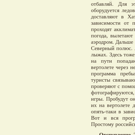
отбавляй. Для 
оборудуется ледо
доставляют в Ха
зависимости от 
проходят акклимат
погода, вылетают
аэродром. Дальше 
Северный полюс. 
лыжах. Здесь тож
на пути попада
вертолете через н
программа пребы
туристы связываю
проверяют с помо
фотографируются,
игры. Пробудут о
их на вертолете 
опять-таки в зав
Вот и вся прогр
Простому российс
Отступление 