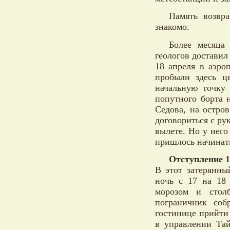
Память возвр
знакомо.
Более месяца
геологов доставил
18 апреля в аэро
пробыли здесь ц
начальную точку
попутного борта 
Седова, на остро
договориться с ру
вылете. Но у него
пришлось начинать
Отступление 1
В этот затерянны
ночь с 17 на 18 
морозом и стол
пограничник соб
гостинице прийти 
в управлении Та