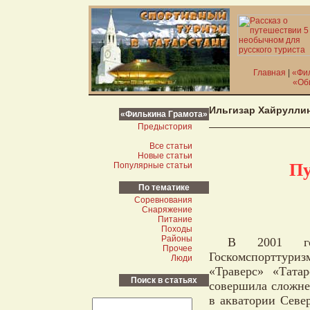
Главная
|
«Фи
«Об
Ильгизар Хайрулли
«Филькина Грамота»
Предыстория
Все статьи
Новые статьи
Пу
Популярные статьи
По тематике
Соревнования
Снаряжение
Питание
Походы
Районы
В 2001 год
Прочее
Госкомспорттури
Люди
«Траверс» «Тата
Поиск в статьях
совершила сложн
в акватории Севе