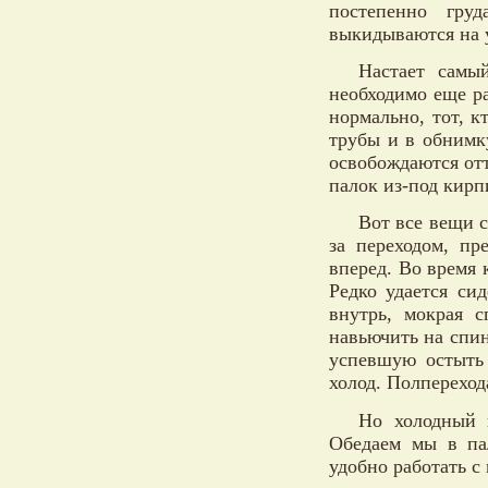
постепенно гру
выкидываются на 
Настает самы
необходимо еще ра
нормально, тот, 
трубы и в обнимк
освобождаются от
палок из-под кирп
Вот все вещи с
за переходом, пр
вперед. Во время 
Редко удается си
внутрь, мокрая с
навьючить на спи
успевшую остыть 
холод. Полперехода
Но холодный в
Обедаем мы в па
удобно работать с