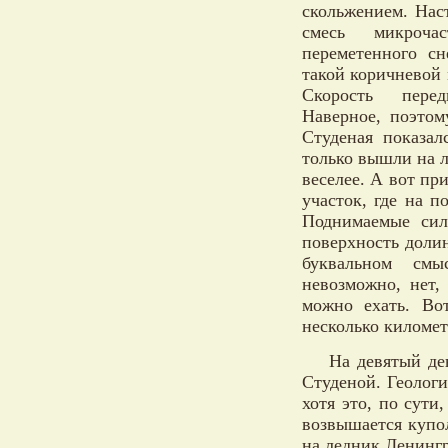
скольжением. Нас
смесь микроча
переметенного сн
такой коричневой 
Скорость пере
Наверное, поэтом
Студеная показа
только вышли на л
веселее. А вот пр
участок, где на п
Поднимаемые сил
поверхность доли
буквальном смы
невозможно, нет,
можно ехать. Во
несколько километ
На девятый де
Студеной. Геолог
хотя это, по сути
возвышается купо
на ледник Ленинг