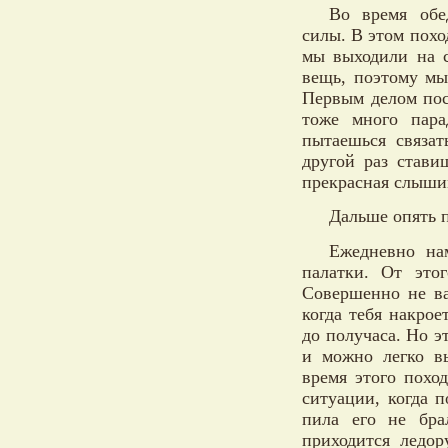
Во время обе
силы. В этом похо
мы выходили на с
вещь, поэтому мы
Первым делом пос
тоже много пара
пытаешься связат
другой раз стави
прекрасная слыши
Дальше опять п
Ежедневно на
палатки. От этог
Совершенно не ва
когда тебя накрое
до получаса. Но э
и можно легко в
время этого похо
ситуации, когда 
пила его не бра
приходится ледо