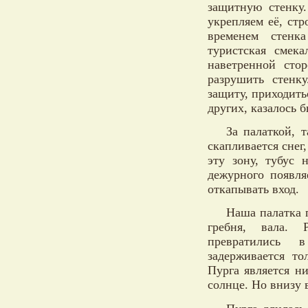
защитную стенку
укрепляем её, стр
временем стенк
туристская смек
наветренной сто
разрушить стенк
защиту, приходить
других, казалось б
За палаткой, т
скапливается снег
эту зону, тубус 
дежурного появля
откапывать вход.
Наша палатка 
гребня, вала. 
превратились 
задерживается то
Пурга является н
солнце. Но внизу 