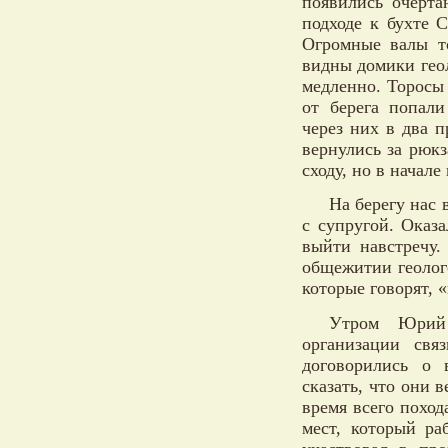
появились очерта
подходе к бухте 
Огромные валы то
видны домики гео
медленно. Торосы
от берега попал
через них в два п
вернулись за рюк
сходу, но в начал
На берегу нас
с супругой. Оказ
выйти навстречу.
общежитии геолого
которые говорят, 
Утром Юрий 
организации свя
договорились о 
сказать, что они
время всего поход
мест, который ра