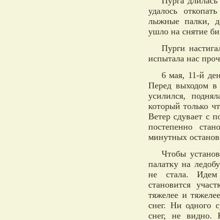
Пурга длилась
удалось откопат
лыжные палки, д
ушло на снятие би
Пурги настига
испытала нас про
6 мая, 11-й де
Перед выходом в
усилился, поднял
который только чт
Ветер сдувает с 
постепенно стан
минутных останов
Чтобы установ
палатку на ледоб
не стала. Идем
становится учас
тяжелее и тяжеле
снег. Ни одного 
снег, не видно.