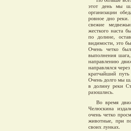
Но больше всех
этот день мы шл
организации обе
ровное дно реки.
свежие медвежьи
жесткого наста б
по долине, оста
видимости, это б
Очень четко бы
выполнения шага,
направлению движ
направлялся через
кратчайший путь
Очень долго мы шл
в долину реки Ст
разошлись.
Во время дви
Челюскина издал
очень четко прос
животные, при п
своих лунках.