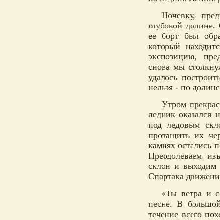
Ночевку, пре
глубокой долине.
ее борт был обр
который находит
экспозицию, пре
снова мы столкну
удалось построит
нельзя - по долин
Утром прекрас
ледник оказался 
под ледовым скл
протащить их че
камнях остались п
Преодолеваем из
склон и выходим 
Спартака движени
«Ты ветра и с
песне. В большой
течение всего по