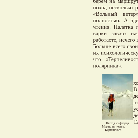
берем на маршрут
поход несколько 
«Вольный ветер
полностью. А зд
чтения. Палатка 
варки завхоз на
работаете, нечего
Больше всего сво
их психологическу
что «Терпеливос
полярника».
х
В
д
п
у
д
1
Выход из фиорда
Марата на ледник
Карпинского