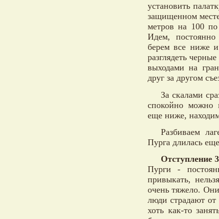
установить палатк
защищенном месте.
метров на 100 по
Идем, постоянно
берем все ниже и
разглядеть черны
выходами на гран
друг за другом съ
За скалами сра
спокойно можно п
еще ниже, находим
Разбиваем ла
Пурга длилась еще
Отступление 3
Пурги - постоян
привыкать, нельз
очень тяжело. Они
люди страдают от 
хоть как-то заня