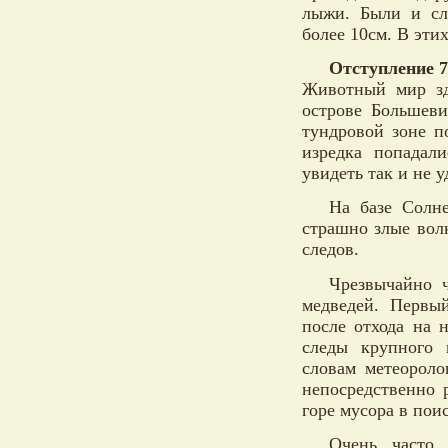
лыжи. Были и сл
более 10см. В этих
Отступление 7
Животный мир зд
острове Большеви
тундровой зоне п
изредка попадал
увидеть так и не у
На базе Солне
страшно злые вол
следов.
Чрезвычайно ч
медведей. Первы
после отхода на 
следы крупного 
словам метеороло
непосредственно 
горе мусора в пои
Очень часто 