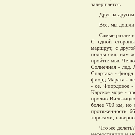
завершается.
Друг за другом
Всё, мы дошли
Самые различн
С одной стороны
маршрут, с друго
полны сил, нам х
пройти: мыс Челюс
Солнечная - лед. 
Спартака - фиорд
фиорд Марата - ле
- оз. Фиордовое -
Карское море - пр
пролив Вилькицко
более 700 км, но
протяженность 6
торосами, наверно
Что же делать?
метеостанции и за