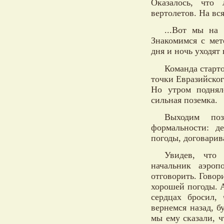
Оказалось, что
вертолетов. На вс
...Вот мы на 
Знакомимся с мет
дня и ночь уходят
Команда старто
точки Евразийског
Но утром поднял
сильная поземка.
Выходим поз
формальности: д
погоды, договарив
Увидев, что
начальник аэроп
отговорить. Говор
хорошей погоды. А
сердцах бросил,
вернемся назад, б
мы ему сказали, ч