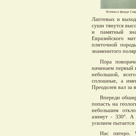
Ночевка в фиорде Спа
Лаптевых и выход
суши тянутся высо
и памятный зна
Евразийского ма
плиточной породы
знаменитого поляр
Пора поворач
начинаем первый 
небольшой, всег
сплошные, а имею
Преодолев вал за 
Впереди обши
попасть на геоло
небольшим откло
азимут - 330°. А
усилием пытается 
Нас пятеро. 