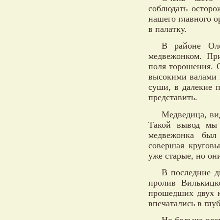
соблюдать осторо
нашего главного 
в палатку.
В районе Оле
медвежонком. Пр
поля торошения. 
высокими валами н
суши, в далекие 
представить.
Медведица, ви
Такой вывод мы 
медвежонка был
совершая кругов
уже старые, но он
В последние д
пролив Вилькицк
прошедших двух к
впечатались в глу