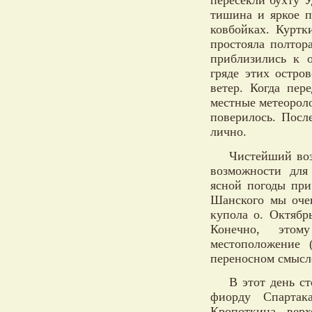
пересекли бухту У
тишина и яркое 
ковбойках. Куртк
простояла полтор
приблизились к 
гряде этих остро
ветер. Когда пе
местные метеороло
поверилось. Посл
лично.
Чистейший воз
возможности для
ясной погоды при
Шанского мы очен
купола о. Октябр
Конечно, этом
местоположение 
переносном смысл
В этот день с
фиорду Спартак
Кропоткина, верх