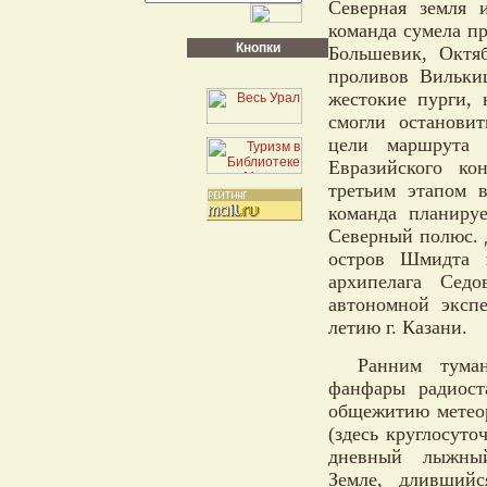
Северная земля 
команда сумела п
Кнопки
Большевик, Октя
проливов Вильки
жестокие пурги,
смогли останови
цели маршрута 
Евразийского ко
третьим этапом 
команда планиру
Северный полюс. 
остров Шмидта 
архипелага Седо
автономной эксп
летию г. Казани.
Ранним тума
фанфары радиост
общежитию метео
(здесь круглосуто
дневный лыжны
Земле, длившийс