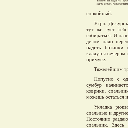
Подъем на ледовую пере
перед озером Фиордовым
спокойный.
Утро. Дежурны
тут же сует теб
собираться. И нач
делом надо перео
надеть ботинки 
кладутся вечером 
примусе.
Тяжелейшим тру
Попутно с од
сумбур начинает
коврики, спальни
можешь остаться на
Укладка рюкз
спальные и други
Постоянно раздаю
спальник. Здесь