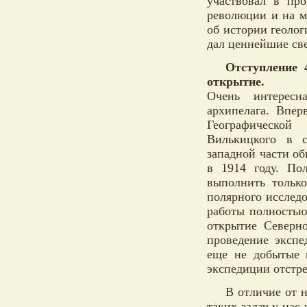
участвовал в пр
революции и на м
об истории геолог
дал ценнейшие св
Отступление 
открытие.
Очень интересн
архипелага. Впе
Географической
Вилькицкого в с
западной части о
в 1914 году. По
выполнить только
полярного исследо
работы полностью
открытие Северно
проведение экспе
еще не добытые 
экспедиции отстре
В отличие от 
таких задач у нас