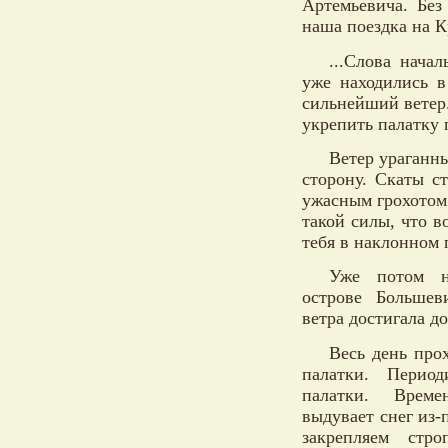
Артемьевича. Без
наша поездка на 
...Слова нача
уже находились в
сильнейший ветер
укрепить палатку 
Ветер ураганны
сторону. Скаты с
ужасным грохотом
такой силы, что 
тебя в наклонном
Уже потом н
острове Большев
ветра достигала до
Весь день про
палатки. Период
палатки. Врем
выдувает снег из
закрепляем стр