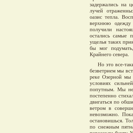
задержались на ц
лучей отраженны
оазис тепла. Вос
верхнюю одежду 
получили настоя
остались самые 
ущелья таких при
бы мог подумать
Крайнего севера.
Но это все-так
безветрием мы вс
реке Озерной мы
условиях сильне
попутным. Мы не
постепенно стиха
двигаться по обш
ветром в соверш
невозможно. Пок
остановишься. То
по снежным пятна