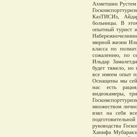
Ахметшин Рустем 
Госкомспорттуриз
КазТИСИз, Айда
больницы. В это
опытный турист и
Набережночелнин
мирной жизни Иль
класса по полиа
сожалению, по с
Ильдар Замалетд
будет тяжело, но
все имеем опыт п
Оснащены мы сейч
нас есть рация
видеокамеры, тр
Госкомспорттури
множеством лично
взял на себя вс
подготовитель
руководства Госк
Ханифа Мубаракзя