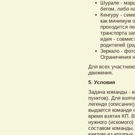
Шурале - марш
бегом, либо н
Кенгуру - сем
как минимум о
проходится пе
транспорта за
идея - совмес
родителей (ро
Зеркало - фо
Ограничения н
Для всех участник
движения.
5. Условия
Задача команды - 
пунктов). Для взят
легенде (описании
выдается команде 
время взятия КП. В
нужного (искомого
составом команды. 
каждом из которых