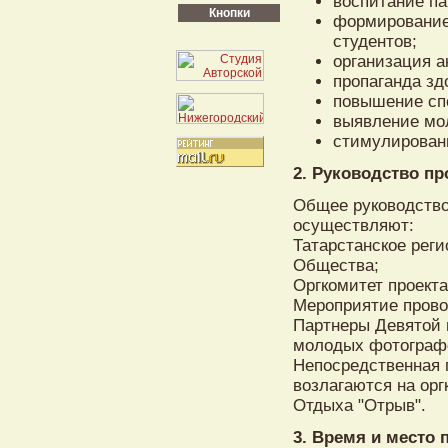
воспитание па
Кнопки
формирование
студентов;
организация а
пропаганда зд
повышение спо
выявление мо
стимулировани
2. Руководство п
Общее руководство
осуществляют:
Татарстанское реги
Общества;
Оргкомитет проекта
Мероприятие прово
Партнеры Девятой и
молодых фотографо
Непосредственная 
возлагаются на орг
Отдыха "Отрыв".
3. Время и место