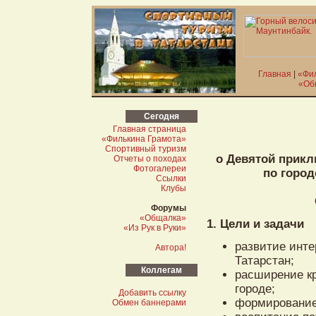
Главная
|
«Фи
«Об
Сегодня
Главная страница
«Филькина Грамота»
Спортивный туризм
о Девятой прикл
Отчеты о походах
Фотогалереи
по горо
Ссылки
Клубы
Форумы
«Общалка»
1. Цели и задачи
«Из Рук в Руки»
развитие инте
Автора!
Татарстан;
Коллегам
расширение кр
городе;
Добавить ссылку
формирование
Обмен баннерами