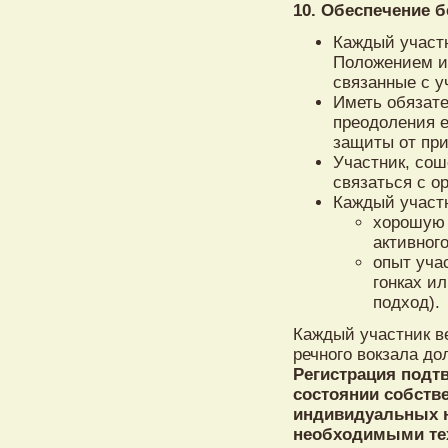
10. Обеспечение б
Каждый участ
Положением и
связанные с у
Иметь обязат
преодоления е
защиты от при
Участник, сош
связаться с о
Каждый участн
хорошую 
активног
опыт уча
гонках и
подход).
Каждый участник в
речного вокзала до
Регистрация подт
состоянии собств
индивидуальных н
необходимыми те