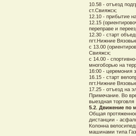
10.58 - отъезд под
ст.Свияжск;
12.10 - прибытие н
12.15 (ориентирово
переправе и переез
12.30 - старт объ
пгт.Нижние Вязовые
с 13.00 (ориентиро
Свияжск;
с 14.00 - спортивн
многоборью на тер
16:00 - церемония 
16.15 - старт вело
пгт.Нижние Вязовые
17.25 - отъезд на э
Примечание. Во вр
выездная торговля 
5.2. Движение по 
Общая протяженнос
дистанции - асфал
Колонна велосипед
машинами типа Газ