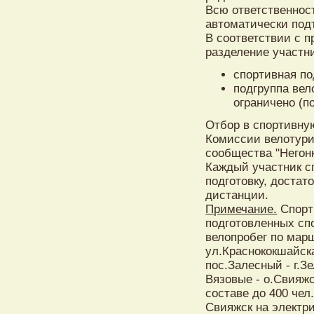
Всю ответственност
автоматически под
В соответствии с 
разделение участни
спортивная по
подгруппа вел
ограничено (п
Отбор в спортивну
Комиссии велотури
сообщества "Негонк
Каждый участник с
подготовку, доста
дистанции.
Примечание.
Спорт
подготовленных спо
велопробег по мар
ул.Краснококшайска
пос.Залесный - г.З
Вязовые - о.Свияж
составе до 400 чел
Свияжск на электри