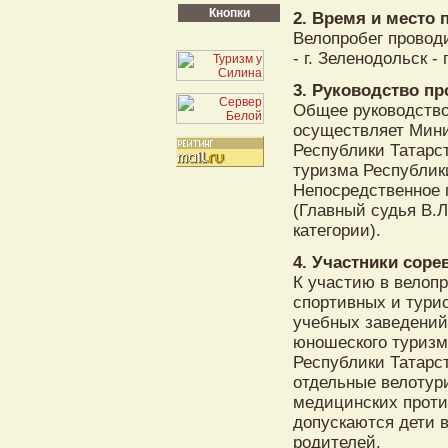
Кнопки
2. Время и место 
Велопробег проводи
- г. Зеленодольск -
3. Руководство п
Общее руководство
осуществляет Мини
Республики Татарс
туризма Республики
Непосредственное 
(Главный судья В.Л
категории).
4. Участники соре
К участию в велоп
спортивных и турис
учебных заведений
юношеского туризм
Республики Татарст
отдельные велотур
медицинских проти
допускаются дети в
родителей.