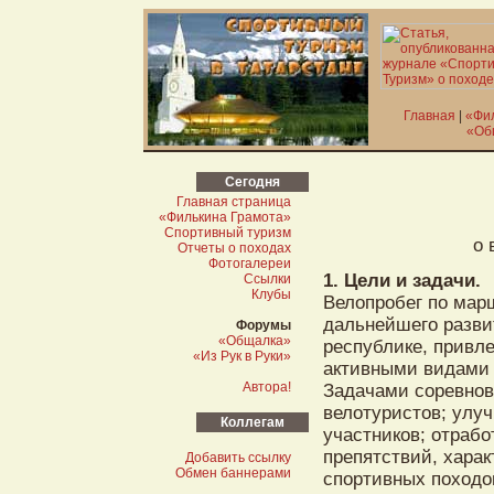
Главная
|
«Фи
«Об
Сегодня
Главная страница
«Филькина Грамота»
Спортивный туризм
о 
Отчеты о походах
Фотогалереи
1. Цели и задачи.
Ссылки
Клубы
Велопробег по марш
дальнейшего разви
Форумы
«Общалка»
республике, привл
«Из Рук в Руки»
активными видами 
Автора!
Задачами соревнов
велотуристов; улу
Коллегам
участников; отраб
препятствий, хара
Добавить ссылку
Обмен баннерами
спортивных походо