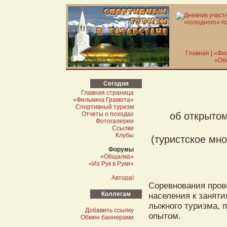
Главная
|
«Фи
«Об
Сегодня
Главная страница
«Филькина Грамота»
Спортивный туризм
Отчеты о походах
об открыто
Фотогалереи
Ссылки
Клубы
(туристское мн
Форумы
«Общалка»
«Из Рук в Руки»
Автора!
Соревнования пров
Коллегам
населения к занят
лыжного туризма, 
Добавить ссылку
опытом.
Обмен баннерами