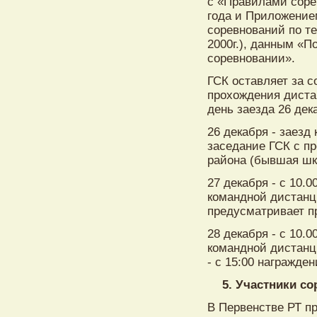
с «Правилами соре
года и Приложение
соревнований по т
2000г.), данным «
соревновании».
ГСК оставляет за 
прохождения диста
день заезда 26 дек
26 декабря - заезд
заседание ГСК с п
района (бывшая шк
27 декабря - с 10.0
командной дистанци
предусматривает п
28 декабря - с 10.0
командной дистанц
- с 15:00 награжден
5. Участники с
В Первенстве РТ п