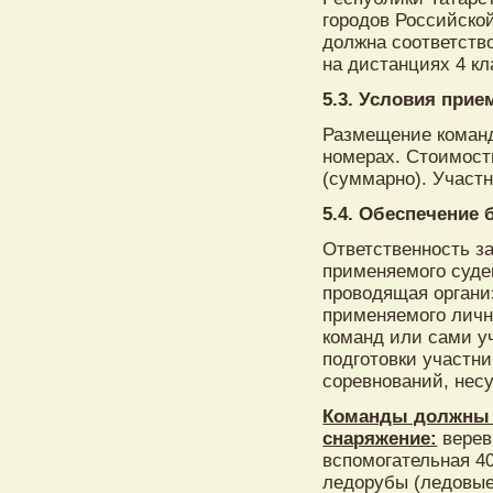
городов Российско
должна соответств
на дистанциях 4 кл
5.3. Условия прие
Размещение команд
номерах. Стоимост
(суммарно). Участ
5.4. Обеспечение 
Ответственность з
применяемого суде
проводящая органи
применяемого личн
команд или сами уч
подготовки участн
соревнований, нес
Команды должны 
снаряжение:
веревк
вспомогательная 40
ледорубы (ледовые м