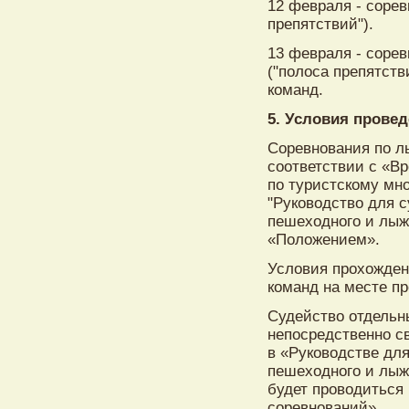
12 февраля - соре
препятствий").
13 февраля - соре
("полоса препятств
команд.
5. Условия прове
Соревнования по л
соответствии с «В
по туристскому мно
"Руководство для с
пешеходного и лыжн
«Положением».
Условия прохожден
команд на месте п
Судейство отдельн
непосредственно с
в «Руководстве для
пешеходного и лыж
будет проводиться
соревнований».