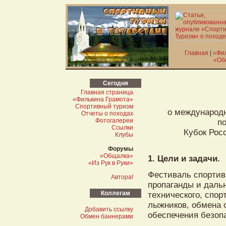
Главная
|
«Фи
«Об
Сегодня
Главная страница
«Филькина Грамота»
Спортивный туризм
о международн
Отчеты о походах
Фотогалереи
по
Ссылки
Кубок Рос
Клубы
Форумы
«Общалка»
1. Цели и задачи.
«Из Рук в Руки»
Фестиваль спортив
Автора!
пропаганды и даль
Коллегам
технического, спор
лыжников, обмена 
Добавить ссылку
обеспечения безоп
Обмен баннерами