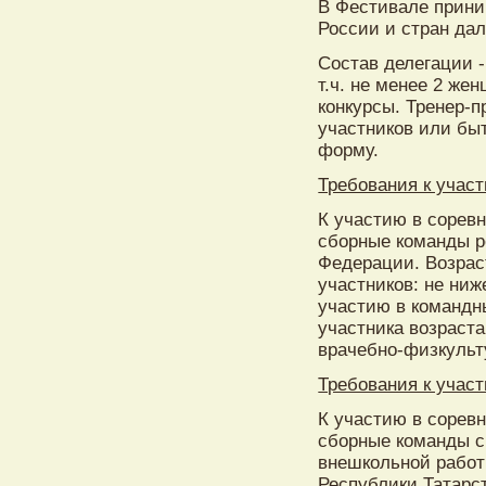
В Фестивале прини
России и стран дал
Состав делегации -
т.ч. не менее 2 жен
конкурсы. Тренер-
участников или бы
форму.
Требования к участ
К участию в сорев
сборные команды ре
Федерации. Возрас
участников: не ниж
участию в командн
участника возраста
врачебно-физкульт
Требования к участ
К участию в сорев
сборные команды с
внешкольной работ
Республики Татарст